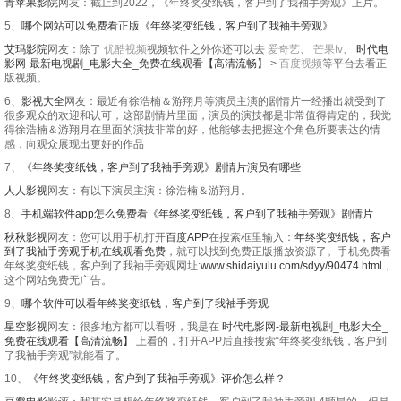
青苹果影院
网友：截止到2022，《年终奖变纸钱，客户到了我袖手旁观》正片。
5、
哪个网站可以免费看正版《年终奖变纸钱，客户到了我袖手旁观》
艾玛影院
网友：除了
优酷视频
视频软件之外你还可以去
爱奇艺
、
芒果tv
、
时代电
影网-最新电视剧_电影大全_免费在线观看【高清流畅】
>
百度视频
等平台去看正
版视频。
6、
影视大全
网友：最近有徐浩楠＆游翔月等演员主演的剧情片一经播出就受到了
很多观众的欢迎和认可，这部剧情片里面，演员的演技都是非常值得肯定的，我觉
得徐浩楠＆游翔月在里面的演技非常的好，他能够去把握这个角色所要表达的情
感，向观众展现出更好的作品
7、
《年终奖变纸钱，客户到了我袖手旁观》剧情片演员有哪些
人人影视
网友：有以下演员主演：徐浩楠＆游翔月。
8、
手机端软件app怎么免费看《年终奖变纸钱，客户到了我袖手旁观》剧情片
秋秋影视
网友：您可以用手机打开
百度APP
在搜索框里输入：
年终奖变纸钱，客户
到了我袖手旁观手机在线观看免费
，就可以找到免费正版播放资源了。手机免费看
年终奖变纸钱，客户到了我袖手旁观网址:
www.shidaiyulu.com/sdyy/90474.html
，
这个网站免费无广告。
9、
哪个软件可以看年终奖变纸钱，客户到了我袖手旁观
星空影视
网友：很多地方都可以看呀，我是在
时代电影网-最新电视剧_电影大全_
免费在线观看【高清流畅】
上看的，打开APP后直接搜索“年终奖变纸钱，客户到
了我袖手旁观”就能看了。
10、
《年终奖变纸钱，客户到了我袖手旁观》评价怎么样？