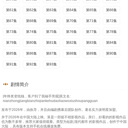
第61集
第62集
第63集
第64集
第65集
第66集
第67集
第68集
第69集
第70集
第71集
第72集
第73集
第74集
第75集
第76集
第77集
第78集
第79集
第80集
第81集
第82集
第83集
第84集
第85集
第86集
第87集
第88集
第89集
第90集
第91集
第92集
第93集
剧情简介
[年终奖变纸钱，客户到了我袖手旁观]英文名:
nianzhongjiangbianzhiqiankehudaoliaowoxiushoupangguan
发布于2026年，由执导，并且由编剧携幕后团队创作。著名实力派明星加盟。
并于2026年在中国大陆上映。算是一部挺不错影视作品，亲们，好看的的影视作品
也为数不多呀，推荐大家值得观看。类型为短剧,现代都市 的影视作品，创作于中国
大陆 ，具有版本支持手机在线播放免费。