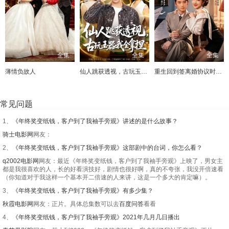
全集
全集
全集
薄情负故人
仙人跳获透视，古玩玉器我全拿捏
重生回到签离婚协议时，不离了
常见问题
1、
《年终奖变纸钱，客户到了我袖手旁观》讲述的是什么故事？
骑士电影网
网友：
2、
《年终奖变纸钱，客户到了我袖手旁观》这部剧中的台词，你怎么看？
q2002电影网
网友：最近《年终奖变纸钱，客户到了我袖手旁观》上映了，男女主
都是我很喜欢的人，长的好看演技好，剧情也很好啊，真的不夸张，我没开倍速看
（你知道对于我这样一个基本开二倍速的人来讲，这是一个多大的肯定嘛）。
3、
《年终奖变纸钱，客户到了我袖手旁观》有多少集？
秋霞电影网
网友：正片。具体总集数可以去
百度问答
看看
4、
《年终奖变纸钱，客户到了我袖手旁观》2021年几月几日播出