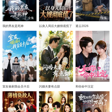
全集
全集
全集
我的男友是死神
以身入局后大嫂彻底慌了
遮云2026
全集
全集
全集
室友偷刷我会员卡后
闪婚夫妻有点甜
和你命中注定