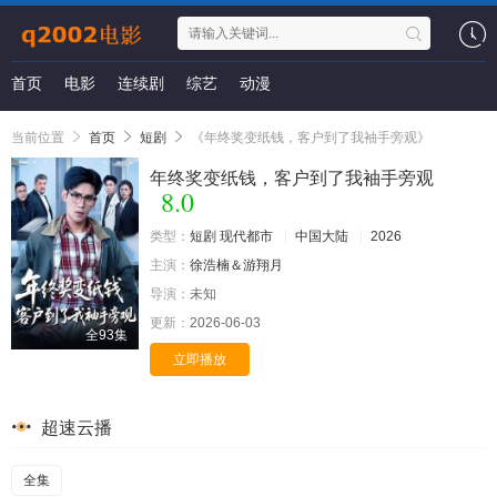
首页
电影
连续剧
综艺
动漫
当前位置
首页
短剧
《年终奖变纸钱，客户到了我袖手旁观》
年终奖变纸钱，客户到了我袖手旁观
8.0
类型：
短剧
现代都市
中国大陆
2026
主演：
徐浩楠＆游翔月
导演：
未知
更新：
2026-06-03
全93集
立即播放
超速云播
全集