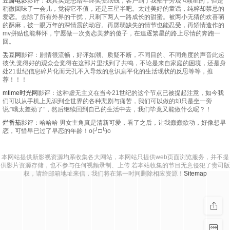
豆瓣电影
影评：我其实是想给年终奖变纸钱，客户到了我袖手旁观 4颗星的，但是
稍微回味了一会儿，觉得它不值，还是三星半吧。太过美好的童话，纯粹却禁忌的
爱恋。去除了所有外界的干扰，只剩下两人一路成长的甜蜜。被两小无猜的欢喜萌
的酥麻，被一眼万年的深情震的动容。再孱弱缺失的情节也能忍受，再矫情造作的
mv拼贴也能释怀，宁愿做一次贪恋美梦的傻子，在追逐繁星的路上尽情的奔跑一
回。
丢豆网
影评：剧情很流畅，好评如潮、质疑不断，不同目的、不同角度的声音此起
彼伏,觉得好的观众会觉得在这部片里找到了共鸣，不论是来自家庭的困境，还是身
处21世纪信息碎片化而无孔不入导致的意识扁平化的生活现状的反思等等，推
荐！！！
mtime时光网
影评：这种虚无主义在当今21世纪的这个节点已被提起注意，如今我
们可以从手机上见识到全世界的各种悲剧与痛苦，我们可以做的却只是坐一旁
说:“哦太差劲了”，然后继续回到自己的生活中去，我们毕竟又能做什么呢？！
烂番茄
影评：哈哈哈 男女主角真是清新可爱，看了之后，让我蠢蠢欲动，好像想早
恋，可惜早已过了早恋的年龄！o(╯□╰)o
本网站提供新影视资源均系收集各大网站，本网站只提供web页面浏览服务，并不提
供影片资源存储，也不参与任何视频录制、上传 若本站收集的节目无意侵犯了贵司版
权，请给邮箱地址来信，我们将在第一时间删除相应资源！
Sitemap