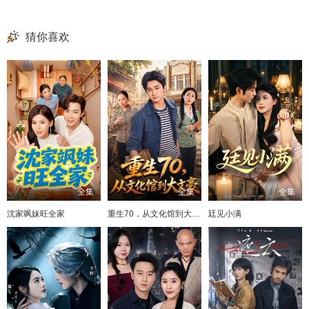
猜你喜欢
全集
全集
全集
沈家飒妹旺全家
重生70，从文化馆到大文豪
廷见小满