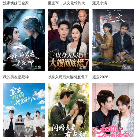
沈家飒妹旺全家
重生70，从文化馆到大文豪
廷见小满
全集
全集
全集
我的男友是死神
以身入局后大嫂彻底慌了
遮云2026