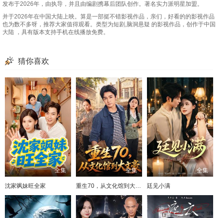
发布于2026年，由执导，并且由编剧携幕后团队创作。著名实力派明星加盟。
并于2026年在中国大陆上映。算是一部挺不错影视作品，亲们，好看的的影视作品
也为数不多呀，推荐大家值得观看。类型为短剧,脑洞悬疑 的影视作品，创作于中国
大陆 ，具有版本支持手机在线播放免费。
猜你喜欢
全集
全集
全集
沈家飒妹旺全家
重生70，从文化馆到大文豪
廷见小满