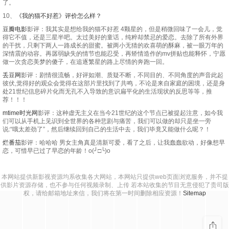
了。
10、
《我的猫不好惹》评价怎么样？
豆瓣电影
影评：我其实是想给我的猫不好惹 4颗星的，但是稍微回味了一会儿，觉
得它不值，还是三星半吧。太过美好的童话，纯粹却禁忌的爱恋。去除了所有外界
的干扰，只剩下两人一路成长的甜蜜。被两小无猜的欢喜萌的酥麻，被一眼万年的
深情震的动容。再孱弱缺失的情节也能忍受，再矫情造作的mv拼贴也能释怀，宁愿
做一次贪恋美梦的傻子，在追逐繁星的路上尽情的奔跑一回。
丢豆网
影评：剧情很流畅，好评如潮、质疑不断，不同目的、不同角度的声音此起
彼伏,觉得好的观众会觉得在这部片里找到了共鸣，不论是来自家庭的困境，还是身
处21世纪信息碎片化而无孔不入导致的意识扁平化的生活现状的反思等等，推
荐！！！
mtime时光网
影评：这种虚无主义在当今21世纪的这个节点已被提起注意，如今我
们可以从手机上见识到全世界的各种悲剧与痛苦，我们可以做的却只是坐一旁
说:“哦太差劲了”，然后继续回到自己的生活中去，我们毕竟又能做什么呢？！
烂番茄
影评：哈哈哈 男女主角真是清新可爱，看了之后，让我蠢蠢欲动，好像想早
恋，可惜早已过了早恋的年龄！o(╯□╰)o
本网站提供新影视资源均系收集各大网站，本网站只提供web页面浏览服务，并不提
供影片资源存储，也不参与任何视频录制、上传 若本站收集的节目无意侵犯了贵司版
权，请给邮箱地址来信，我们将在第一时间删除相应资源！
Sitemap