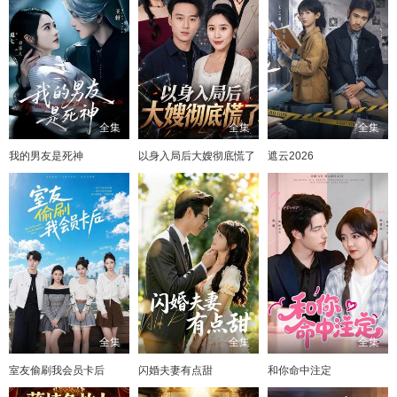
全集
全集
全集
我的男友是死神
以身入局后大嫂彻底慌了
遮云2026
全集
全集
全集
室友偷刷我会员卡后
闪婚夫妻有点甜
和你命中注定