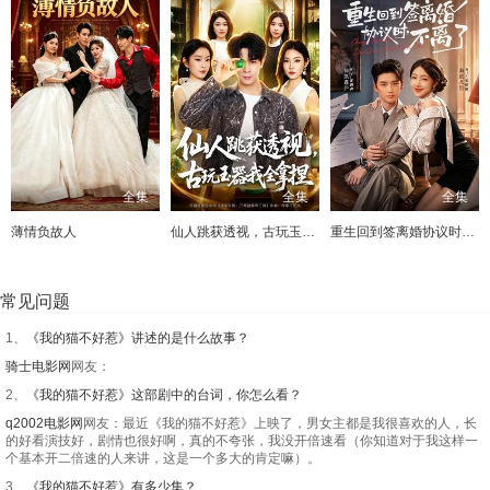
全集
全集
全集
薄情负故人
仙人跳获透视，古玩玉器我全拿捏
重生回到签离婚协议时，不离了
常见问题
1、
《我的猫不好惹》讲述的是什么故事？
骑士电影网
网友：
2、
《我的猫不好惹》这部剧中的台词，你怎么看？
q2002电影网
网友：最近《我的猫不好惹》上映了，男女主都是我很喜欢的人，长
的好看演技好，剧情也很好啊，真的不夸张，我没开倍速看（你知道对于我这样一
个基本开二倍速的人来讲，这是一个多大的肯定嘛）。
3、
《我的猫不好惹》有多少集？