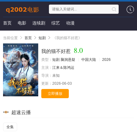
首页
电影
连续剧
综艺
动漫
当前位置
首页
短剧
《我的猫不好惹》
8.0
我的猫不好惹
类型：
短剧
脑洞悬疑
中国大陆
2026
主演：
江来＆陈鸿运
导演：
未知
更新：
2026-06-03
全42集
立即播放
超速云播
全集