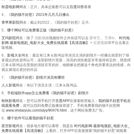
秋霞电影网
网友：正片。具体总集数可以去
百度问答
看看
4、
《我的猫不好惹》2021年几月几日播出
青苹果影院
网友：截止到2022，《我的猫不好惹》正片。
5、
哪个网站可以免费看正版《我的猫不好惹》
艾玛影院
网友：除了
优酷视频
视频软件之外你还可以去
爱奇艺
、
芒果tv
、
时代电
影网-最新电视剧_电影大全_免费在线观看【高清流畅】
>
百度视频
等平台去看正
版视频。
6、
影视大全
网友：最近有江来＆陈鸿运等演员主演的剧情片一经播出就受到了很
多观众的欢迎和认可，这部剧情片里面，演员的演技都是非常值得肯定的，我觉得
江来＆陈鸿运在里面的演技非常的好，他能够去把握这个角色所要表达的情感，向
观众展现出更好的作品
7、
《我的猫不好惹》剧情片演员有哪些
人人影视
网友：有以下演员主演：江来＆陈鸿运。
8、
手机端软件app怎么免费看《我的猫不好惹》剧情片
秋秋影视
网友：您可以用手机打开
百度APP
在搜索框里输入：
我的猫不好惹手机在
线观看免费
，就可以找到免费正版播放资源了。手机免费看我的猫不好惹网
址:
www.shidaiyulu.com/sdyy/90476.html
，这个网站免费无广告。
9、
哪个软件可以看我的猫不好惹
星空影视
网友：很多地方都可以看呀，我是在
时代电影网-最新电视剧_电影大全_
免费在线观看【高清流畅】
上看的，打开APP后直接搜索“我的猫不好惹”就能看