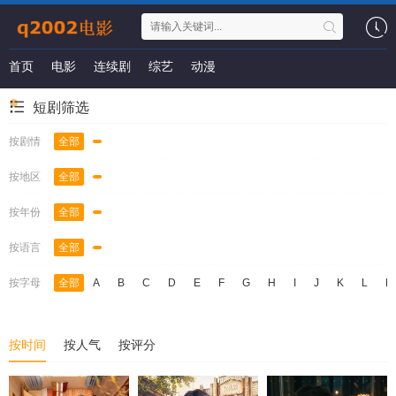
首页
电影
连续剧
综艺
动漫
短剧筛选
按剧情
全部
按地区
全部
按年份
全部
按语言
全部
按字母
全部
A
B
C
D
E
F
G
H
I
J
K
L
M
按时间
按人气
按评分