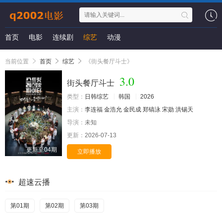
首页
电影
连续剧
综艺
动漫
当前位置
首页
综艺
《街头餐厅斗士》
3.0
街头餐厅斗士
类型：
日韩综艺
韩国
2026
主演：
李连福
金浩允
金民成
郑镐泳
宋勋
洪锡天
导演：
未知
更新：
2026-07-13
更新至04期
立即播放
超速云播
第01期
第02期
第03期