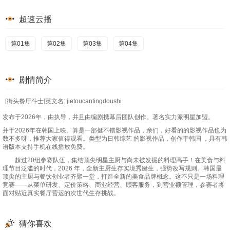
超速云播
第01集
第02集
第03集
第04集
剧情简介
[街头餐厅斗士]英文名: jietoucantingdoushi
发布于2026年，由执导，并且由编剧携幕后团队创作。著名实力派明星加盟。
并于2026年在韩国上映。算是一部挺不错影视作品，亲们，好看的的影视作品也为
数不多呀，推荐大家值得观看。类型为日韩综艺 的影视作品，创作于韩国 ，具有韩
语版本支持手机在线播放免费。
超过20组参赛队伍，集结顶尖明星主厨与尚未被发掘的料理高手！在美食与料
理节目泛滥的时代，2026 年，全新主厨生存实境秀诞生，强势改写规则。韩国最
顶尖的主厨与餐饮创业者齐聚一堂，打造全新的美食品牌概念。这不只是一场料理
竞赛——从菜单研发、定价策略、商业经营、顾客服务，到营业额管理，参赛者将
面对贴近真实餐厅营运的次世代生存挑战。
猜你喜欢