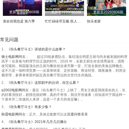
更新至20260808期
更新至20260808期
更新至20260808期
喜欢你我也是 第六季
忙忙碌碌寻宝藏·双人成行季
快乐老家
常见问题
1、
《街头餐厅斗士》讲述的是什么故事？
骑士电影网
网友： 超过20组参赛队伍，集结顶尖明星主厨与尚未被发掘的料理
高手！在美食与料理节目泛滥的时代，2026 年，全新主厨生存实境秀诞生，强势
改写规则。韩国最顶尖的主厨与餐饮创业者齐聚一堂，打造全新的美食品牌概念。
这不只是一场料理竞赛——从菜单研发、定价策略、商业经营、顾客服务，到营业
额管理，参赛者将面对贴近真实餐厅营运的次世代生存挑战。
2、
《街头餐厅斗士》这部剧中的台词，你怎么看？
q2002电影网
网友：最近《街头餐厅斗士》上映了，男女主都是我很喜欢的人，长
的好看演技好，剧情也很好啊，真的不夸张，我没开倍速看（你知道对于我这样一
个基本开二倍速的人来讲，这是一个多大的肯定嘛）。
3、
《街头餐厅斗士》有多少集？
秋霞电影网
网友：正片。具体总集数可以去
百度问答
看看
4、
《街头餐厅斗士》2021年几月几日播出