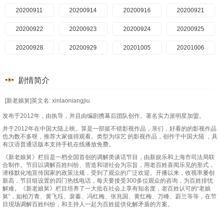
20240729期
20241206
20200911
20240730期
20241209
20200914
20240801期
20241210
20200916
20240805期
20200921
20241211
20240806期
20241213
20200922
20240807期
20241216
20200923
20240808期
20241217
20200924
20240809期
20241218
20200925
20240812期
20241219
20200928
20240813期
20241220
20200929
20240814期
20241224
20201005
20240815期
20241225
20201006
20240816期
20241226
20201007
20240819期
20241230
20201008
20240820期
20241231
20201009
20240821期
20250102
20201013
剧情简介
20240822期
20250103
20201014
20240823期
20250106
20201015
20240826期
20201016
20250110
20240827期
20201019
20250117
[新老娘舅]英文名: xinlaoniangjiu
20240828期
20250120
20201020
20240829期
20250123
20201021
20240830期
20250124
20201022
20240902期
20250207
20201023
发布于2012年，由执导，并且由编剧携幕后团队创作。著名实力派明星加盟。
20240903期
20250220
20201026
20240904期
20250224
20201027
20240905期
20250228
20201028
20240906期
20250304
20201029
并于2012年在中国大陆上映。算是一部挺不错影视作品，亲们，好看的的影视作品
也为数不多呀，推荐大家值得观看。类型为综艺 的影视作品，创作于中国大陆 ，具
20240909期
20250310
20201030
20240910期
20250314
20201102
20240911期
20250317
20201103
20240912期
20250319
20201104
有汉语普通话版本支持手机在线播放免费。
《新老娘舅》栏目是一档全国首创的调解类谈话节目，由新娱乐和上海市司法局联
20240913期
20250320
20201105
20240916期
20250321
20201109
20240918期
20250325
20201110
20240919期
20250326
20201111
合制作。节目以调解百姓纠纷、营造和谐社会为宗旨，用老百姓喜闻乐见的形式，
潜移默化地宣传国家的政策法规，受到了观众的广泛欢迎。开播以来，收视率屡创
20240920期
20250331
20201112
20240923期
20250407
20201113
20240924期
20250411
20201116
20240925期
20250414
20201117
新高，节目组设置的四门热线电话，每天要接受300多位观众的咨询，为百姓排忧
解难。《新老娘舅》栏目培养了一大批在社会上享有知名度，老百姓认可的“老娘
舅”，如柏万青、黄飞珏、裴蓁、冯红梅、张兆国、黄红梅、万峰、蔚兰等等，在节
20240926期
20250416
20201118
20240927期
20250423
20201119
20240930期
20250424
20201120
20241007期
20250502
20201123
目现场调解百姓纠纷，和主持人一起为百姓提供化解矛盾的方案。
20241008期
20250509
20201124
20241009期
20250516
20201125
20241010期
20250519
20201126
20241011期
20250530
20201127