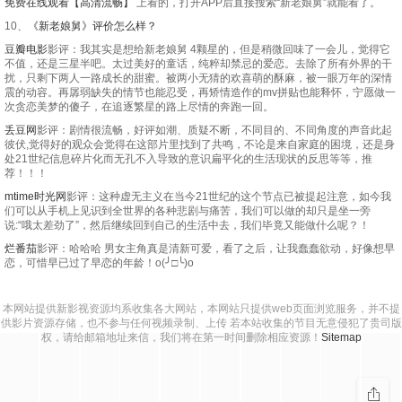
免费在线观看【高清流畅】
上看的，打开APP后直接搜索“新老娘舅”就能看了。
20250711期
20260518
20211022
20250714期
20260519
20211025
20250715期
20260520
20211026
20250716期
20260521
20211027
10、
《新老娘舅》评价怎么样？
豆瓣电影
影评：我其实是想给新老娘舅 4颗星的，但是稍微回味了一会儿，觉得它
20250717期
20260522
20211028
20250718期
20260525
20211029
20250721期
20260526
20211101
20250722期
20260527
20211103
不值，还是三星半吧。太过美好的童话，纯粹却禁忌的爱恋。去除了所有外界的干
扰，只剩下两人一路成长的甜蜜。被两小无猜的欢喜萌的酥麻，被一眼万年的深情
20250723期
20260528
20211104
20250724期
20260601
20211105
20250725期
20260602
20211108
20250728期
20260604
20211109
震的动容。再孱弱缺失的情节也能忍受，再矫情造作的mv拼贴也能释怀，宁愿做一
次贪恋美梦的傻子，在追逐繁星的路上尽情的奔跑一回。
20250729期
20260605
20211110
20250730期
20260608
20211111
20250731期
20260609
20211112
20250804期
20260610
20211116
丢豆网
影评：剧情很流畅，好评如潮、质疑不断，不同目的、不同角度的声音此起
彼伏,觉得好的观众会觉得在这部片里找到了共鸣，不论是来自家庭的困境，还是身
20250805期
20260611
20211117
20250806期
20260612
20211118
20250807期
20260615
20211119
20250808期
20260616
20211122
处21世纪信息碎片化而无孔不入导致的意识扁平化的生活现状的反思等等，推
荐！！！
20250811期
20260617
20211123
20250812期
20260618
20211124
20250813期
20260619
20211125
20250814期
20260622
20211126
mtime时光网
影评：这种虚无主义在当今21世纪的这个节点已被提起注意，如今我
们可以从手机上见识到全世界的各种悲剧与痛苦，我们可以做的却只是坐一旁
说:“哦太差劲了”，然后继续回到自己的生活中去，我们毕竟又能做什么呢？！
20250815期
20260623
20211129
20250818期
20260624
20211130
20250819期
20260625
20211201
20250820期
20260629
20211202
烂番茄
影评：哈哈哈 男女主角真是清新可爱，看了之后，让我蠢蠢欲动，好像想早
20250821期
20260630
20211203
20250822期
20260701
20211206
20250825期
20260702
20211207
20250826期
20211208
恋，可惜早已过了早恋的年龄！o(╯□╰)o
20250827期
20211209
20250828期
20211210
20250829期
20211213
20250901期
20211214
本网站提供新影视资源均系收集各大网站，本网站只提供web页面浏览服务，并不提
供影片资源存储，也不参与任何视频录制、上传 若本站收集的节目无意侵犯了贵司版
20250902期
20211215
20250904期
20211216
20250905期
20211217
20250908期
20211220
权，请给邮箱地址来信，我们将在第一时间删除相应资源！
Sitemap
20250909期
20211221
20250910期
20211222
20250911期
20211223
20250912期
20211224
20250915期
20211227
20250916期
20211228
20250917期
20211230
20250918期
20211231