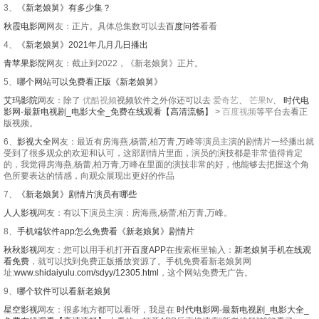
3、
《新老娘舅》有多少集？
20250506期
20260310
20210812
20250507期
20210813
20260311
20250508期
20260312
20210816
20250509期
20260313
20210817
秋霞电影网
网友：正片。具体总集数可以去
百度问答
看看
20250511期
20260316
20210818
20250512期
20260317
20210819
20250513期
20260318
20210820
20250514期
20260319
20210823
4、
《新老娘舅》2021年几月几日播出
青苹果影院
网友：截止到2022，《新老娘舅》正片。
20250515期
20260320
20210824
20250516期
20260323
20210825
20250519期
20260325
20210826
20250520期
20260326
20210827
5、
哪个网站可以免费看正版《新老娘舅》
20250521期
20260327
20210830
20250522期
20260330
20210831
20250523期
20260331
20210901
20250526期
20260401
20210902
艾玛影院
网友：除了
优酷视频
视频软件之外你还可以去
爱奇艺
、
芒果tv
、
时代电
影网-最新电视剧_电影大全_免费在线观看【高清流畅】
>
百度视频
等平台去看正
20250527期
20260402
20210903
20250528期
20260403
20210906
20250529期
20260406
20210907
20250530期
20260407
20210908
版视频。
6、
影视大全
网友：最近有房海燕,杨蕾,柏万青,万峰等演员主演的剧情片一经播出就
20250602期
20260408
20210909
20250603期
20260409
20210910
20250604期
20260410
20210913
20250605期
20260413
20210914
受到了很多观众的欢迎和认可，这部剧情片里面，演员的演技都是非常值得肯定
的，我觉得房海燕,杨蕾,柏万青,万峰在里面的演技非常的好，他能够去把握这个角
20250606期
20260414
20210915
20250609期
20260415
20210916
20250610期
20260416
20210917
20250611期
20260417
20210920
色所要表达的情感，向观众展现出更好的作品
7、
《新老娘舅》剧情片演员有哪些
20250612期
20260420
20210921
20250613期
20260421
20210922
20250616期
20260422
20210923
20250617期
20260423
20210924
人人影视
网友：有以下演员主演：房海燕,杨蕾,柏万青,万峰。
20250618期
20260424
20210927
20250619期
20260427
20210930
20250620期
20260428
20211001
20250623期
20260429
20211004
8、
手机端软件app怎么免费看《新老娘舅》剧情片
秋秋影视
网友：您可以用手机打开
百度APP
在搜索框里输入：
新老娘舅手机在线观
20250624期
20260430
20211005
20250625期
20260501
20211006
20250626期
20260504
20211007
20250630期
20260505
20211008
看免费
，就可以找到免费正版播放资源了。手机免费看新老娘舅网
址:
www.shidaiyulu.com/sdyy/12305.html
，这个网站免费无广告。
20250701期
20260506
20211011
20250702期
20260507
20211012
20250703期
20260508
20211013
20250704期
20260511
20211015
9、
哪个软件可以看新老娘舅
20250707期
20260512
20211018
20250708期
20260513
第254集
20250709期
20260514
20211020
20250710期
20260515
20211021
星空影视
网友：很多地方都可以看呀，我是在
时代电影网-最新电视剧_电影大全_