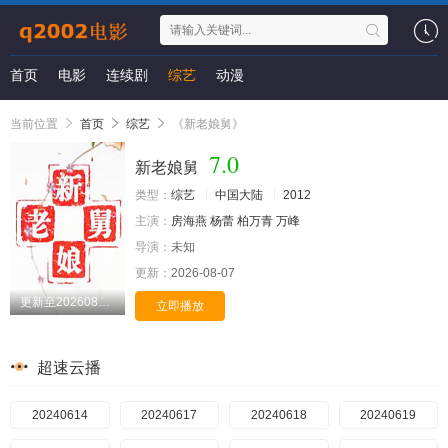
首页
电影
连续剧
综艺
动漫
当前位置
首页
综艺
《新老娘舅》
7.0
新老娘舅
类型：
综艺
中国大陆
2012
主演：
房海燕
杨蕾
柏万青
万峰
导演：
未知
更新：
2026-08-07
更新至20260806期
立即播放
超速云播
20240614
20240617
20240618
20240619