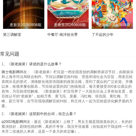
20250227期
20251216
20210525
20250228期
20251217
20210526
20250303期
20251218
20210527
20250304期
20251222
20210528
20250305期
20251223
20210531
20250306期
20251224
20210601
20250307期
20251225
20210602
20250310期
20251226
20210603
更新至20260808期
更新至20260809期
更新至20260809期
20250311期
20251229
20210604
20250312期
20251230
20210607
20250313期
20260101
20210608
20250314期
20260102
20210609
第三调解室
中餐厅·南洋拾光季
了不起的少年
20250317期
20250105
20210611
20250318期
20260106
20210614
20250319期
20260107
20210615
20250320期
20260108
20210616
20250321期
20260109
20210617
20250324期
20210618
20260113
20250325期
20210621
20260114
20250326期
20210622
20260115
常见问题
20250327期
20210623
20260116
20250328期
20210624
20260119
20250331期
20260120
20210625
20250401期
20260126
20210705
1、
《新老娘舅》讲述的是什么故事？
20250402期
20260127
20210706
20250403期
20260128
20210707
20250404期
20260129
20210708
20250407期
20260130
20210712
骑士电影网
网友： 《新老娘舅》栏目是一档全国首创的调解类谈话节目，由新娱乐
和上海市司法局联合制作。节目以调解百姓纠纷、营造和谐社会为宗旨，用老百姓
喜闻乐见的形式，潜移默化地宣传国家的政策法规，受到了观众的广泛欢迎。开播
20250408期
20260202
20210713
20250409期
20260203
20210714
20250410期
20260204
20210715
20250411期
20260205
20210716
以来，收视率屡创新高，节目组设置的四门热线电话，每天要接受300多位观众的
咨询，为百姓排忧解难。《新老娘舅》栏目培养了一大批在社会上享有知名度，老
20250414期
20260206
20210719
20250415期
20260209
20210720
20250416期
20260210
20210721
20250417期
20210722
20260211
百姓认可的“老娘舅”，如柏万青、黄飞珏、裴蓁、冯红梅、张兆国、黄红梅、万
峰、蔚兰等等，在节目现场调解百姓纠纷，和主持人一起为百姓提供化解矛盾的方
案。
20250418期
20260212
20210723
20250421期
20260213
20210726
20250422期
20260224
20210727
20250423期
20260225
20210728
2、
《新老娘舅》这部剧中的台词，你怎么看？
20250424期
20260226
20210730
20250425期
20260227
20210802
20250428期
20260302
20210803
20250429期
20260303
20210804
q2002电影网
网友：最近《新老娘舅》上映了，男女主都是我很喜欢的人，长的好
看演技好，剧情也很好啊，真的不夸张，我没开倍速看（你知道对于我这样一个基
20250430期
20260304
20210805
20250501期
20260305
20210806
20250502期
20260306
20210809
20250505期
20260309
20210810
本开二倍速的人来讲，这是一个多大的肯定嘛）。