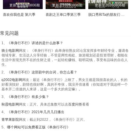
20240104期
20240905
20221228
20240109期
20240910
20221229
20240110期
20230103
20240911
20240111期
20240912
20230104
更新至20260806期
更新至20260806期
更新至20260806期
20240116期
20240917
20230105
20240117期
20240918
20230111
20240118期
20240919
20230112
20240123期
20240924
20230117
喜欢你我也是 第六季
喜剧之王单口季第三季
脱口秀和Ta的朋友们 第三季
20240124期
20240925
20230118
20240125期
20240926
20230124
20240130期
20241001
20230125
20240131期
20241002
20230126
常见问题
20240201期
20241003
20230131
20240206期
20241008
20230207
20240207期
20241009
20230214
20240208期
20241010
20230215
1、
《单身行不行》讲述的是什么故事？
20240214期
20241015
20230216
20240215期
20241016
20230221
20240220期
20241017
20230228
20240222期
20241022
20230302
骑士电影网
网友： 《单身行不行》由单身轻熟女邱沁宜发挥多年财经专业，邀请各
领域专家、生活达人分享经验，不管是两性相处、旅游规划还是投资理财，都能在
20240227期
20241023
20230307
20240228期
20241024
20230308
20240229期
20241029
20230309
20240305期
20241030
20230315
生活中发现无所不在的生财之道，一起轻松赚钱、聪明花钱，享受有品味的自在人
生。
20240306期
20241031
20230316
20240307期
20230329
20241105
20240312期
20230330
20241106
20240313期
20230405
20241107
2、
《单身行不行》这部剧中的台词，你怎么看？
q2002电影网
网友：最近《单身行不行》上映了，男女主都是我很喜欢的人，长的
20240314期
20230406
20241112
20240319期
20230418
20241113
20240320期
20230419
20241114
20240321期
20230420
20241119
好看演技好，剧情也很好啊，真的不夸张，我没开倍速看（你知道对于我这样一个
基本开二倍速的人来讲，这是一个多大的肯定嘛）。
20240326期
20230425
20241120
20240327期
20230426
20241121
20240402期
20230427
20241126
20240403期
20230502
20241127
3、
《单身行不行》有多少集？
20240404期
20230503
20241128
20240411期
20241203
20230504
20240417期
20241204
20230509
20240418期
20241205
20230510
秋霞电影网
网友：正片。具体总集数可以去
百度问答
看看
4、
《单身行不行》2021年几月几日播出
20240501期
20241210
20230511
20240502期
20230516
20241211
20240507期
20241212
20230517
20240508期
20241217
20230524
青苹果影院
网友：截止到2022，《单身行不行》正片。
20241218
20240723
20230525
20241219
20240724
20241224
20240730
20241225
20240731
5、
哪个网站可以免费看正版《单身行不行》