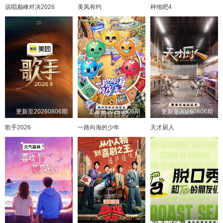
说唱巅峰对决2026
美凤有约
种地吧4
20230921期
20240528
20221004
20230926期
20240529
20221005
20230927期
20240530
20221006
20230928期
20240604
20221010
20231003期
20240605
20221011
20231004期
20240606
20221013
20231005期
20221017
20240611
20231010期
20240612
20221018
20231011期
20240613
20221019
20231012期
20240618
20221020
20231017期
20240619
20221024
20231018期
20240620
20221025
20231019期
20240625
20221026
20231024期
20240626
20221027
20231025期
20240627
20221031
20231026期
20240702
20221101
20231031期
20240703
20221102
20231101期
20240704
20221103
20231102期
20240709
20221107
20231107期
20240710
20221108
更新至20260806期
更新至20260806期
更新至20260806期
20231108期
20240711
20221109
20231109期
20240716
20221110
20231114期
20240717
20221114
20231115期
20240718
20221115
歌手2026
一路向海的少年
天才厨人
20231116期
20240723
20221116
20231121期
20240724
20221117
20231122期
20240725
20221121
20231123期
20240730
20221122
20231128期
20240731
20221123
20231129期
20240801
20221124
20231130期
20240806
20221128
20231205期
20240807
20221129
20231206期
20240808
20221130
20231207期
20240813
20221201
20231212期
20240814
20221206
20231213期
20240815
20221207
20231214期
20240820
20221208
20231219期
20240821
20221213
20231220期
20240822
20221214
20231226期
20240827
20221215
20231227期
20240828
20221220
20231228期
20240829
20221221
20240102期
20240903
20221222
20240103期
20240904
20221227