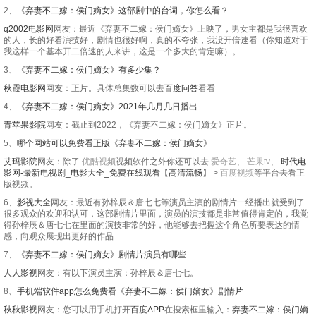
2、
《弃妻不二嫁：侯门嫡女》这部剧中的台词，你怎么看？
q2002电影网
网友：最近《弃妻不二嫁：侯门嫡女》上映了，男女主都是我很喜欢
的人，长的好看演技好，剧情也很好啊，真的不夸张，我没开倍速看（你知道对于
我这样一个基本开二倍速的人来讲，这是一个多大的肯定嘛）。
3、
《弃妻不二嫁：侯门嫡女》有多少集？
秋霞电影网
网友：正片。具体总集数可以去
百度问答
看看
4、
《弃妻不二嫁：侯门嫡女》2021年几月几日播出
青苹果影院
网友：截止到2022，《弃妻不二嫁：侯门嫡女》正片。
5、
哪个网站可以免费看正版《弃妻不二嫁：侯门嫡女》
艾玛影院
网友：除了
优酷视频
视频软件之外你还可以去
爱奇艺
、
芒果tv
、
时代电
影网-最新电视剧_电影大全_免费在线观看【高清流畅】
>
百度视频
等平台去看正
版视频。
6、
影视大全
网友：最近有孙梓辰＆唐七七等演员主演的剧情片一经播出就受到了
很多观众的欢迎和认可，这部剧情片里面，演员的演技都是非常值得肯定的，我觉
得孙梓辰＆唐七七在里面的演技非常的好，他能够去把握这个角色所要表达的情
感，向观众展现出更好的作品
7、
《弃妻不二嫁：侯门嫡女》剧情片演员有哪些
人人影视
网友：有以下演员主演：孙梓辰＆唐七七。
8、
手机端软件app怎么免费看《弃妻不二嫁：侯门嫡女》剧情片
秋秋影视
网友：您可以用手机打开
百度APP
在搜索框里输入：
弃妻不二嫁：侯门嫡