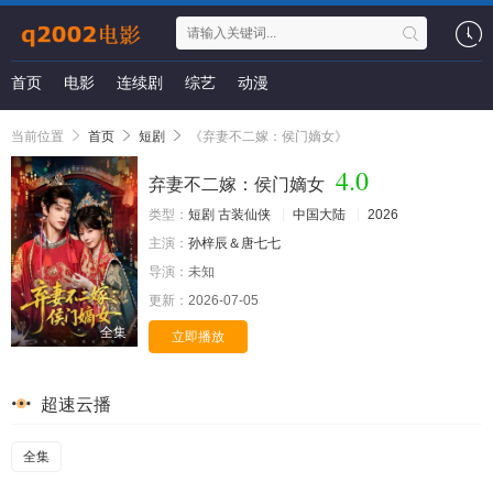
首页
电影
连续剧
综艺
动漫
当前位置
首页
短剧
《弃妻不二嫁：侯门嫡女》
4.0
弃妻不二嫁：侯门嫡女
类型：
短剧
古装仙侠
中国大陆
2026
主演：
孙梓辰＆唐七七
导演：
未知
更新：
2026-07-05
全集
立即播放
超速云播
全集