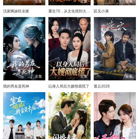
全集
全集
全集
沈家飒妹旺全家
重生70，从文化馆到大文豪
廷见小满
全集
全集
全集
我的男友是死神
以身入局后大嫂彻底慌了
遮云2026