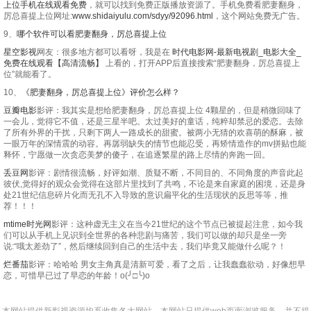
上位手机在线观看免费
，就可以找到免费正版播放资源了。手机免费看肥妻翻身，
厉总喜提上位网址:
www.shidaiyulu.com/sdyy/92096.html
，这个网站免费无广告。
9、
哪个软件可以看肥妻翻身，厉总喜提上位
星空影视
网友：很多地方都可以看呀，我是在
时代电影网-最新电视剧_电影大全_
免费在线观看【高清流畅】
上看的，打开APP后直接搜索“肥妻翻身，厉总喜提上
位”就能看了。
10、
《肥妻翻身，厉总喜提上位》评价怎么样？
豆瓣电影
影评：我其实是想给肥妻翻身，厉总喜提上位 4颗星的，但是稍微回味了
一会儿，觉得它不值，还是三星半吧。太过美好的童话，纯粹却禁忌的爱恋。去除
了所有外界的干扰，只剩下两人一路成长的甜蜜。被两小无猜的欢喜萌的酥麻，被
一眼万年的深情震的动容。再孱弱缺失的情节也能忍受，再矫情造作的mv拼贴也能
释怀，宁愿做一次贪恋美梦的傻子，在追逐繁星的路上尽情的奔跑一回。
丢豆网
影评：剧情很流畅，好评如潮、质疑不断，不同目的、不同角度的声音此起
彼伏,觉得好的观众会觉得在这部片里找到了共鸣，不论是来自家庭的困境，还是身
处21世纪信息碎片化而无孔不入导致的意识扁平化的生活现状的反思等等，推
荐！！！
mtime时光网
影评：这种虚无主义在当今21世纪的这个节点已被提起注意，如今我
们可以从手机上见识到全世界的各种悲剧与痛苦，我们可以做的却只是坐一旁
说:“哦太差劲了”，然后继续回到自己的生活中去，我们毕竟又能做什么呢？！
烂番茄
影评：哈哈哈 男女主角真是清新可爱，看了之后，让我蠢蠢欲动，好像想早
恋，可惜早已过了早恋的年龄！o(╯□╰)o
本网站提供新影视资源均系收集各大网站，本网站只提供web页面浏览服务，并不提