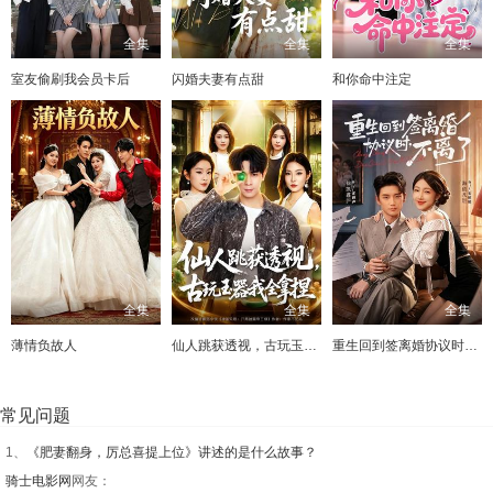
全集
全集
全集
室友偷刷我会员卡后
闪婚夫妻有点甜
和你命中注定
全集
全集
全集
薄情负故人
仙人跳获透视，古玩玉器我全拿捏
重生回到签离婚协议时，不离了
常见问题
1、
《肥妻翻身，厉总喜提上位》讲述的是什么故事？
骑士电影网
网友：