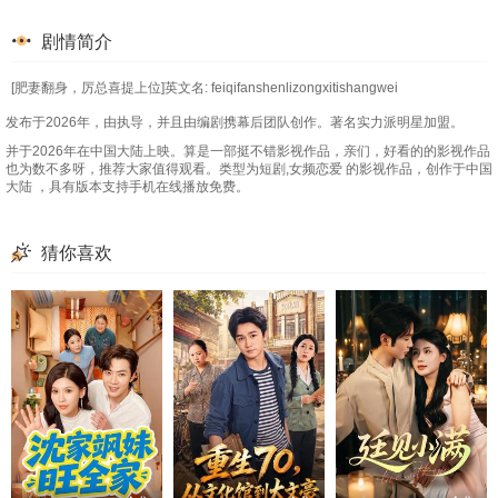
剧情简介
[肥妻翻身，厉总喜提上位]英文名: feiqifanshenlizongxitishangwei
发布于2026年，由执导，并且由编剧携幕后团队创作。著名实力派明星加盟。
并于2026年在中国大陆上映。算是一部挺不错影视作品，亲们，好看的的影视作品
也为数不多呀，推荐大家值得观看。类型为短剧,女频恋爱 的影视作品，创作于中国
大陆 ，具有版本支持手机在线播放免费。
猜你喜欢