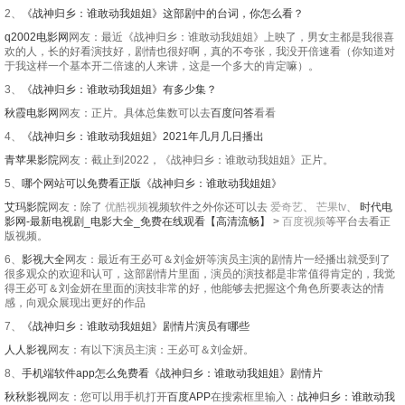
2、
《战神归乡：谁敢动我姐姐》这部剧中的台词，你怎么看？
q2002电影网
网友：最近《战神归乡：谁敢动我姐姐》上映了，男女主都是我很喜
欢的人，长的好看演技好，剧情也很好啊，真的不夸张，我没开倍速看（你知道对
于我这样一个基本开二倍速的人来讲，这是一个多大的肯定嘛）。
3、
《战神归乡：谁敢动我姐姐》有多少集？
秋霞电影网
网友：正片。具体总集数可以去
百度问答
看看
4、
《战神归乡：谁敢动我姐姐》2021年几月几日播出
青苹果影院
网友：截止到2022，《战神归乡：谁敢动我姐姐》正片。
5、
哪个网站可以免费看正版《战神归乡：谁敢动我姐姐》
艾玛影院
网友：除了
优酷视频
视频软件之外你还可以去
爱奇艺
、
芒果tv
、
时代电
影网-最新电视剧_电影大全_免费在线观看【高清流畅】
>
百度视频
等平台去看正
版视频。
6、
影视大全
网友：最近有王必可＆刘金妍等演员主演的剧情片一经播出就受到了
很多观众的欢迎和认可，这部剧情片里面，演员的演技都是非常值得肯定的，我觉
得王必可＆刘金妍在里面的演技非常的好，他能够去把握这个角色所要表达的情
感，向观众展现出更好的作品
7、
《战神归乡：谁敢动我姐姐》剧情片演员有哪些
人人影视
网友：有以下演员主演：王必可＆刘金妍。
8、
手机端软件app怎么免费看《战神归乡：谁敢动我姐姐》剧情片
秋秋影视
网友：您可以用手机打开
百度APP
在搜索框里输入：
战神归乡：谁敢动我