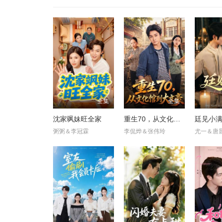
全集
全集
沈家飒妹旺全家
重生70，从文化馆到大文豪
廷见小
粥粥＆李冠霖
李侃烨＆张伟玲
尤一＆唐