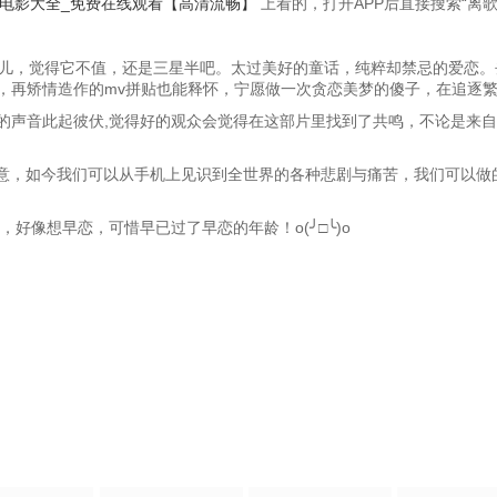
_电影大全_免费在线观看【高清流畅】
上看的，打开APP后直接搜索“离歌
一会儿，觉得它不值，还是三星半吧。太过美好的童话，纯粹却禁忌的爱恋
，再矫情造作的mv拼贴也能释怀，宁愿做一次贪恋美梦的傻子，在追逐
的声音此起彼伏,觉得好的观众会觉得在这部片里找到了共鸣，不论是来自
意，如今我们可以从手机上见识到全世界的各种悲剧与痛苦，我们可以做的
好像想早恋，可惜早已过了早恋的年龄！o(╯□╰)o