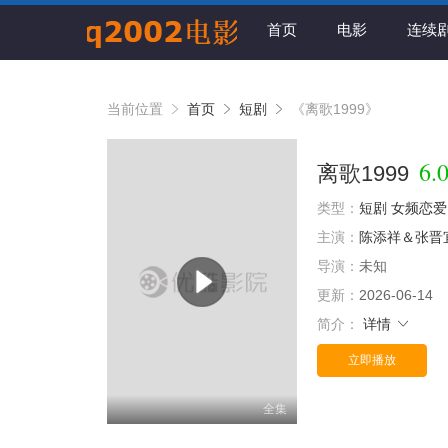
首页
电影
连续
当前位置
首页
短剧
《离歌1999》
6.
离歌1999
类型：
短剧
女频恋爱
主演：
陈添祥＆张晋
导演：
未知
更新：
2026-06-14
简介：
详情
立即播放
全集