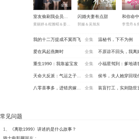
全集
全集
室友偷刷我会员卡后
闪婚夫妻有点甜
和你命
黄丽婷＆程雅昭＆姜姗＆胡洋＆刘紫瑾
郭娅＆吴旭东
李雪丹＆
我的十二万提成不翼而飞
全集
温秘书，下不为例
爱在风起燕舞时
全集
不原谅不回头，我离婚独
重生1990：我靠鉴宝发
全集
小福星驾到：爹地请
天命大反派：气运之子靠边
全集
侯爷，夫人她穿回现
八零喜事多，进错房嫁对郎
全集
装盲打工，实则隐世玄门
常见问题
1、
《离歌1999》讲述的是什么故事？
骑士电影网
网友：