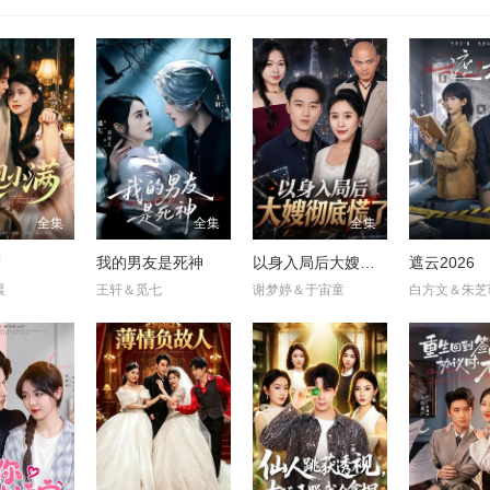
全集
全集
全集
满
我的男友是死神
以身入局后大嫂彻底慌了
遮云2026
晨
王轩＆觅七
谢梦婷＆于宙童
白方文＆朱芝