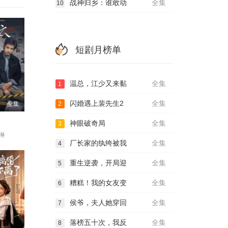
战神归乡：谁敢动
全集
10
短剧月榜单
温总，江少又来黏
全集
1
闪婚遇上裴先生2
全集
2
全集
神眼破奇局
全集
3
琳
厂长家的纨绔被我
全集
4
重生逆袭，开局迎
全集
5
糟糕！我的女友变
全集
6
侯爷，夫人她穿回
全集
7
落榜五十次，我反
全集
8