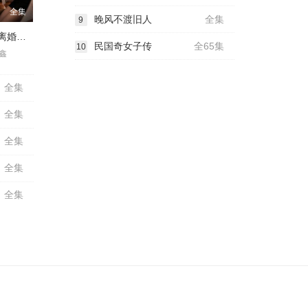
全集
晚风不渡旧人
全集
9
重生回到签离婚协议时，不离了
民国奇女子传
全65集
10
鑫
全集
全集
全集
全集
全集