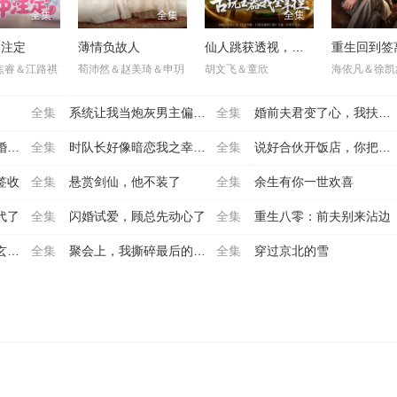
全集
全集
全集
中注定
薄情负故人
仙人跳获透视，古玩玉器我全拿捏
焦睿＆江路祺
荀沛然＆赵美琦＆申玥
胡文飞＆童欣
海依凡＆徐凯
全集
系统让我当炮灰男主偏不让
全集
婚前夫君变了心，我扶纨绔
美
全集
时队长好像暗恋我之幸得回
全集
说好合伙开饭店，你把我当
签收
全集
悬赏剑仙，他不装了
全集
余生有你一世欢喜
代了
全集
闪婚试爱，顾总先动心了
全集
重生八零：前夫别来沾边
传
全集
聚会上，我撕碎最后的温柔
全集
穿过京北的雪