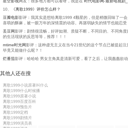
星空影视
网友：很多地方都可以看呀，我是在
时代电影网-最新电视剧
10、
《离歌1999》评价怎么样？
豆瓣电影
影评：我其实是想给离歌1999 4颗星的，但是稍微回味了
喜萌的酥麻，被一眼万年的深情震的动容。再孱弱缺失的情节也能忍受
丢豆网
影评：剧情很流畅，好评如潮、质疑不断，不同目的、不同角度
的生活现状的反思等等，推荐！！！
mtime时光网
影评：这种虚无主义在当今21世纪的这个节点已被提起注
毕竟又能做什么呢？！
烂番茄
影评：哈哈哈 男女主角真是清新可爱，看了之后，让我蠢蠢欲动，
其他人还在搜
离歌1999小说原著叫什么
离歌1999什么时候播
离歌1999原著小说
离歌1999百度百科
离歌1999预告片
离歌1999定档
离歌1999剧情片
离歌1999演员表