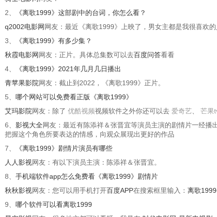
2、
《离歌1999》这部剧中的台词，你怎么看？
q2002电影网
网友：最近《离歌1999》上映了，男女主都是我很喜
3、
《离歌1999》有多少集？
秋霞电影网
网友：正片。具体总集数可以去
百度问答
看看
4、
《离歌1999》2021年几月几日播出
青苹果影院
网友：截止到2022，《离歌1999》正片。
5、
哪个网站可以免费看正版《离歌1999》
艾玛影院
网友：除了
优酷视频
视频软件之外你还可以去
爱奇艺
、
芒果t
6、
影视大全
网友：最近有陈添祥＆张晋宜等演员主演的剧情片一经播
把握这个角色所要表达的情感，向观众展现出更好的作品
7、
《离歌1999》剧情片演员有哪些
人人影视
网友：有以下演员主演：陈添祥＆张晋宜。
8、
手机端软件app怎么免费看《离歌1999》剧情片
秋秋影视
网友：您可以用手机打开
百度APP
在搜索框里输入：
离歌19
9、
哪个软件可以看离歌1999