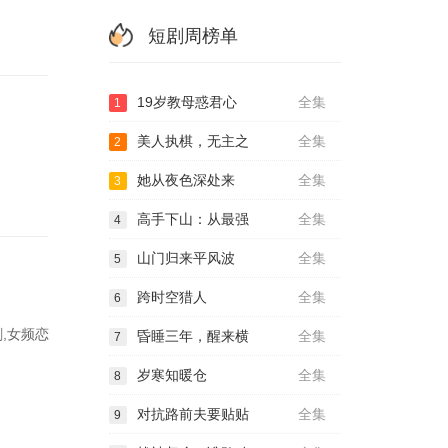
短剧周榜单
19岁教母惑君心
全集
1
美人执棋，无主之
全集
2
她从夜色深处来
全集
3
高手下山：从最强
全集
4
山门归来平风波
全集
5
跨时空猎人
全集
6
,女频恋
昏睡三年，醒来横
全集
7
岁寒知暖仓
全集
8
对抗路前夫要贴贴
全集
9