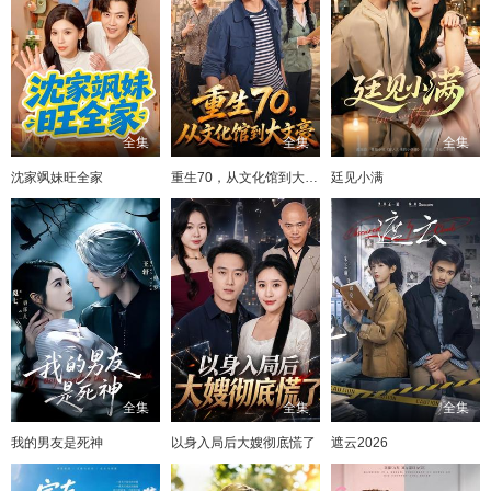
全集
全集
全集
沈家飒妹旺全家
重生70，从文化馆到大文豪
廷见小满
全集
全集
全集
我的男友是死神
以身入局后大嫂彻底慌了
遮云2026