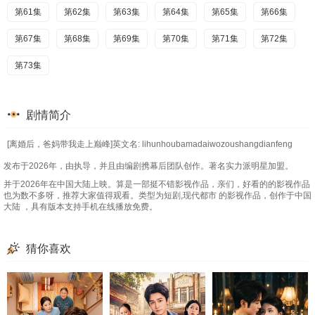
第61集
第62集
第63集
第64集
第65集
第66集
第67集
第68集
第69集
第70集
第71集
第72集
第73集
剧情简介
[离婚后，爸妈带我走上巅峰]英文名: lihunhoubamadaiwozoushangdianfeng
发布于2026年，由执导，并且由编剧携幕后团队创作。著名实力派明星加盟。
并于2026年在中国大陆上映。算是一部挺不错影视作品，亲们，好看的的影视作品
也为数不多呀，推荐大家值得观看。类型为短剧,现代都市 的影视作品，创作于中国
大陆 ，具有版本支持手机在线播放免费。
猜你喜欢