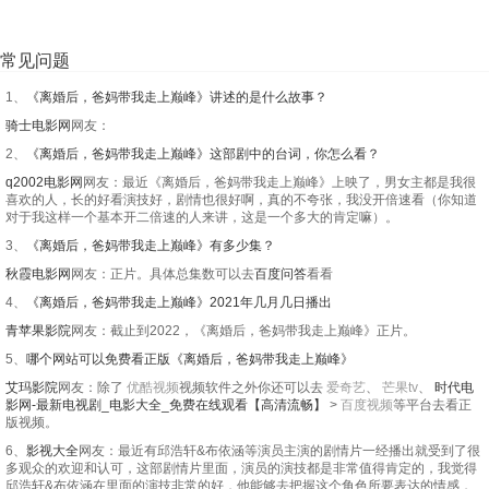
常见问题
1、
《离婚后，爸妈带我走上巅峰》讲述的是什么故事？
骑士电影网
网友：
2、
《离婚后，爸妈带我走上巅峰》这部剧中的台词，你怎么看？
q2002电影网
网友：最近《离婚后，爸妈带我走上巅峰》上映了，男女主都是我很
喜欢的人，长的好看演技好，剧情也很好啊，真的不夸张，我没开倍速看（你知道
对于我这样一个基本开二倍速的人来讲，这是一个多大的肯定嘛）。
3、
《离婚后，爸妈带我走上巅峰》有多少集？
秋霞电影网
网友：正片。具体总集数可以去
百度问答
看看
4、
《离婚后，爸妈带我走上巅峰》2021年几月几日播出
青苹果影院
网友：截止到2022，《离婚后，爸妈带我走上巅峰》正片。
5、
哪个网站可以免费看正版《离婚后，爸妈带我走上巅峰》
艾玛影院
网友：除了
优酷视频
视频软件之外你还可以去
爱奇艺
、
芒果tv
、
时代电
影网-最新电视剧_电影大全_免费在线观看【高清流畅】
>
百度视频
等平台去看正
版视频。
6、
影视大全
网友：最近有邱浩轩&布依涵等演员主演的剧情片一经播出就受到了很
多观众的欢迎和认可，这部剧情片里面，演员的演技都是非常值得肯定的，我觉得
邱浩轩&布依涵在里面的演技非常的好，他能够去把握这个角色所要表达的情感，