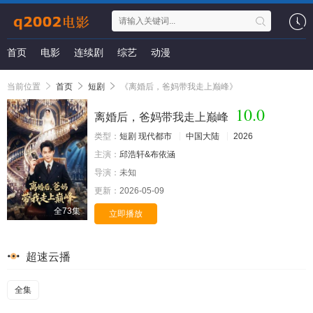
首页
电影
连续剧
综艺
动漫
当前位置
首页
短剧
《离婚后，爸妈带我走上巅峰》
10.0
离婚后，爸妈带我走上巅峰
类型：
短剧
现代都市
中国大陆
2026
主演：
邱浩轩&布依涵
导演：
未知
更新：
2026-05-09
全73集
立即播放
超速云播
全集