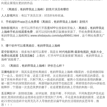
向观众展现出更好的作品
7、
《离婚后，爸妈带我走上巅峰》剧情片演员有哪些
人人影视
网友：有以下演员主演：邱浩轩&布依涵。
8、
手机端软件app怎么免费看《离婚后，爸妈带我走上巅峰》剧情片
秋秋影视
网友：您可以用手机打开
百度APP
在搜索框里输入：
离婚后，爸妈带我走
上巅峰手机在线观看免费
，就可以找到免费正版播放资源了。手机免费看离婚后，
爸妈带我走上巅峰网址:
www.shidaiyulu.com/sdyy/89661.html
，这个网站免费无广
告。
9、
哪个软件可以看离婚后，爸妈带我走上巅峰
星空影视
网友：很多地方都可以看呀，我是在
时代电影网-最新电视剧_电影大全_
免费在线观看【高清流畅】
上看的，打开APP后直接搜索“离婚后，爸妈带我走上
巅峰”就能看了。
10、
《离婚后，爸妈带我走上巅峰》评价怎么样？
豆瓣电影
影评：我其实是想给离婚后，爸妈带我走上巅峰 4颗星的，但是稍微回味
了一会儿，觉得它不值，还是三星半吧。太过美好的童话，纯粹却禁忌的爱恋。去
除了所有外界的干扰，只剩下两人一路成长的甜蜜。被两小无猜的欢喜萌的酥麻，
被一眼万年的深情震的动容。再孱弱缺失的情节也能忍受，再矫情造作的mv拼贴也
能释怀，宁愿做一次贪恋美梦的傻子，在追逐繁星的路上尽情的奔跑一回。
丢豆网
影评：剧情很流畅，好评如潮、质疑不断，不同目的、不同角度的声音此起
彼伏,觉得好的观众会觉得在这部片里找到了共鸣，不论是来自家庭的困境，还是身
处21世纪信息碎片化而无孔不入导致的意识扁平化的生活现状的反思等等，推
荐！！！