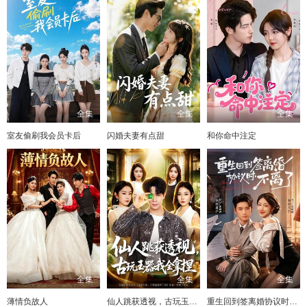
全集
全集
全集
室友偷刷我会员卡后
闪婚夫妻有点甜
和你命中注定
全集
全集
全集
薄情负故人
仙人跳获透视，古玩玉器我全拿捏
重生回到签离婚协议时，不离了