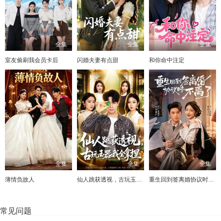
全集
全集
全集
室友偷刷我会员卡后
闪婚夫妻有点甜
和你命中注定
全集
全集
全集
薄情负故人
仙人跳获透视，古玩玉器我全拿捏
重生回到签离婚协议时，不离了
常见问题