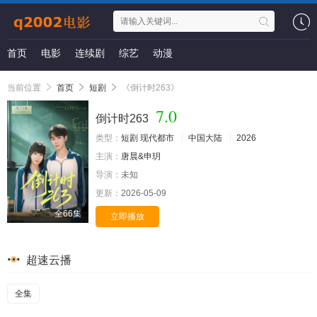
首页
电影
连续剧
综艺
动漫
当前位置
首页
短剧
《倒计时263》
7.0
倒计时263
类型：
短剧
现代都市
中国大陆
2026
主演：
唐晨&申玥
导演：
未知
更新：
2026-05-09
全66集
立即播放
超速云播
全集