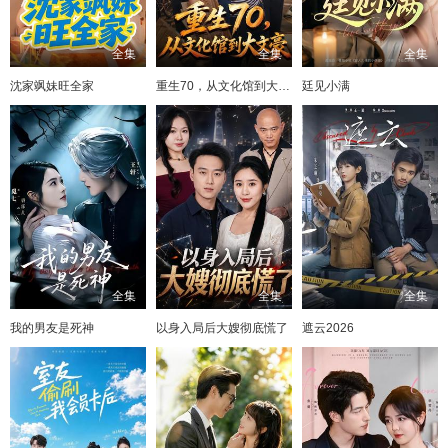
全集
全集
全集
沈家飒妹旺全家
重生70，从文化馆到大文豪
廷见小满
全集
全集
全集
我的男友是死神
以身入局后大嫂彻底慌了
遮云2026