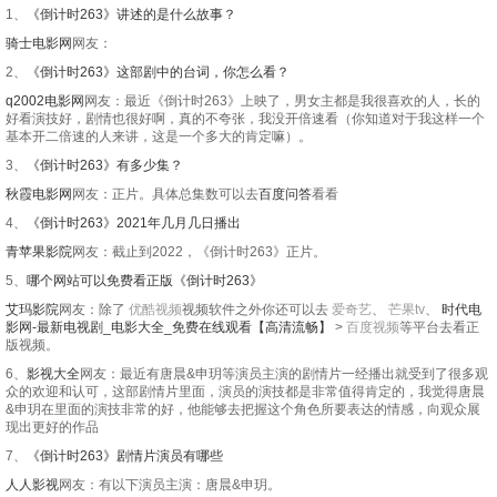
1、
《倒计时263》讲述的是什么故事？
骑士电影网
网友：
2、
《倒计时263》这部剧中的台词，你怎么看？
q2002电影网
网友：最近《倒计时263》上映了，男女主都是我很喜欢的人，长的
好看演技好，剧情也很好啊，真的不夸张，我没开倍速看（你知道对于我这样一个
基本开二倍速的人来讲，这是一个多大的肯定嘛）。
3、
《倒计时263》有多少集？
秋霞电影网
网友：正片。具体总集数可以去
百度问答
看看
4、
《倒计时263》2021年几月几日播出
青苹果影院
网友：截止到2022，《倒计时263》正片。
5、
哪个网站可以免费看正版《倒计时263》
艾玛影院
网友：除了
优酷视频
视频软件之外你还可以去
爱奇艺
、
芒果tv
、
时代电
影网-最新电视剧_电影大全_免费在线观看【高清流畅】
>
百度视频
等平台去看正
版视频。
6、
影视大全
网友：最近有唐晨&申玥等演员主演的剧情片一经播出就受到了很多观
众的欢迎和认可，这部剧情片里面，演员的演技都是非常值得肯定的，我觉得唐晨
&申玥在里面的演技非常的好，他能够去把握这个角色所要表达的情感，向观众展
现出更好的作品
7、
《倒计时263》剧情片演员有哪些
人人影视
网友：有以下演员主演：唐晨&申玥。