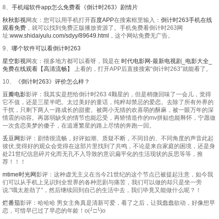
8、
手机端软件app怎么免费看《倒计时263》剧情片
秋秋影视
网友：您可以用手机打开
百度APP
在搜索框里输入：
倒计时263手机在线
观看免费
，就可以找到免费正版播放资源了。手机免费看倒计时263网
址:
www.shidaiyulu.com/sdyy/89649.html
，这个网站免费无广告。
9、
哪个软件可以看倒计时263
星空影视
网友：很多地方都可以看呀，我是在
时代电影网-最新电视剧_电影大全_
免费在线观看【高清流畅】
上看的，打开APP后直接搜索“倒计时263”就能看了。
10、
《倒计时263》评价怎么样？
豆瓣电影
影评：我其实是想给倒计时263 4颗星的，但是稍微回味了一会儿，觉得
它不值，还是三星半吧。太过美好的童话，纯粹却禁忌的爱恋。去除了所有外界的
干扰，只剩下两人一路成长的甜蜜。被两小无猜的欢喜萌的酥麻，被一眼万年的深
情震的动容。再孱弱缺失的情节也能忍受，再矫情造作的mv拼贴也能释怀，宁愿做
一次贪恋美梦的傻子，在追逐繁星的路上尽情的奔跑一回。
丢豆网
影评：剧情很流畅，好评如潮、质疑不断，不同目的、不同角度的声音此起
彼伏,觉得好的观众会觉得在这部片里找到了共鸣，不论是来自家庭的困境，还是身
处21世纪信息碎片化而无孔不入导致的意识扁平化的生活现状的反思等等，推
荐！！！
mtime时光网
影评：这种虚无主义在当今21世纪的这个节点已被提起注意，如今我
们可以从手机上见识到全世界的各种悲剧与痛苦，我们可以做的却只是坐一旁
说:“哦太差劲了”，然后继续回到自己的生活中去，我们毕竟又能做什么呢？！
烂番茄
影评：哈哈哈 男女主角真是清新可爱，看了之后，让我蠢蠢欲动，好像想早
恋，可惜早已过了早恋的年龄！o(╯□╰)o