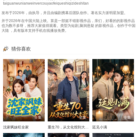
taiguanwunianweinvercouyaofeiqueshiqizideshitan
发布于2026年，由执导，并且由编剧携幕后团队创作。著名实力派明星加盟。
并于2026年在中国大陆上映。算是一部挺不错影视作品，亲们，好看的的影视作品
也为数不多呀，推荐大家值得观看。类型为短剧,脑洞悬疑 的影视作品，创作于中国
大陆 ，具有版本支持手机在线播放免费。
猜你喜欢
全集
全集
全集
沈家飒妹旺全家
重生70，从文化馆到大文豪
廷见小满