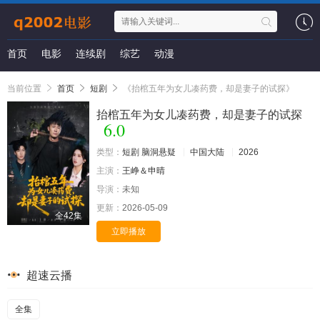
首页
电影
连续剧
综艺
动漫
当前位置
首页
短剧
《抬棺五年为女儿凑药费，却是妻子的试探》
抬棺五年为女儿凑药费，却是妻子的试探
6.0
类型：
短剧
脑洞悬疑
中国大陆
2026
主演：
王峥＆申晴
导演：
未知
更新：
2026-05-09
全42集
立即播放
超速云播
全集