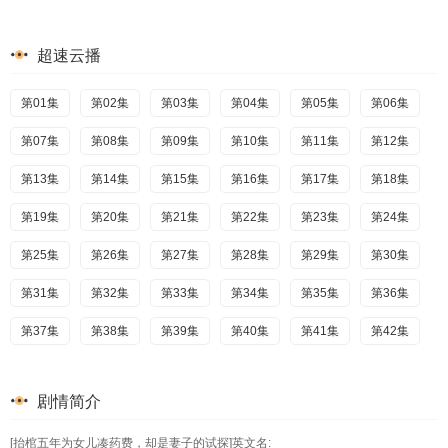
超速云播
第01集
第02集
第03集
第04集
第05集
第06集
第07集
第08集
第09集
第10集
第11集
第12集
第13集
第14集
第15集
第16集
第17集
第18集
第19集
第20集
第21集
第22集
第23集
第24集
第25集
第26集
第27集
第28集
第29集
第30集
第31集
第32集
第33集
第34集
第35集
第36集
第37集
第38集
第39集
第40集
第41集
第42集
剧情简介
[抬棺五年为女儿凑药费，却是妻子的试探]英文名: