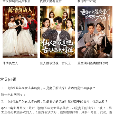
室友偷刷我会员卡后
闪婚夫妻有点甜
和你命中注定
全集
全集
全集
薄情负故人
仙人跳获透视，古玩玉器我全拿捏
重生回到签离婚协议时，不离了
常见问题
1、
《抬棺五年为女儿凑药费，却是妻子的试探》讲述的是什么故事？
骑士电影网
网友：
2、
《抬棺五年为女儿凑药费，却是妻子的试探》这部剧中的台词，你怎么看？
q2002电影网
网友：最近《抬棺五年为女儿凑药费，却是妻子的试探》上映了，男
女主都是我很喜欢的人，长的好看演技好，剧情也很好啊，真的不夸张，我没开倍