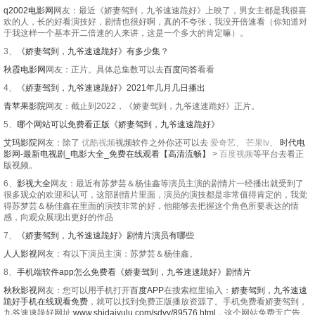
q2002电影网
网友：最近《娇妻驾到，九爷速速跪好》上映了，男女主都是我很喜
欢的人，长的好看演技好，剧情也很好啊，真的不夸张，我没开倍速看（你知道对
于我这样一个基本开二倍速的人来讲，这是一个多大的肯定嘛）。
3、
《娇妻驾到，九爷速速跪好》有多少集？
秋霞电影网
网友：正片。具体总集数可以去
百度问答
看看
4、
《娇妻驾到，九爷速速跪好》2021年几月几日播出
青苹果影院
网友：截止到2022，《娇妻驾到，九爷速速跪好》正片。
5、
哪个网站可以免费看正版《娇妻驾到，九爷速速跪好》
艾玛影院
网友：除了
优酷视频
视频软件之外你还可以去
爱奇艺
、
芒果tv
、
时代电
影网-最新电视剧_电影大全_免费在线观看【高清流畅】
>
百度视频
等平台去看正
版视频。
6、
影视大全
网友：最近有苏梦芸＆杨佳鑫等演员主演的剧情片一经播出就受到了
很多观众的欢迎和认可，这部剧情片里面，演员的演技都是非常值得肯定的，我觉
得苏梦芸＆杨佳鑫在里面的演技非常的好，他能够去把握这个角色所要表达的情
感，向观众展现出更好的作品
7、
《娇妻驾到，九爷速速跪好》剧情片演员有哪些
人人影视
网友：有以下演员主演：苏梦芸＆杨佳鑫。
8、
手机端软件app怎么免费看《娇妻驾到，九爷速速跪好》剧情片
秋秋影视
网友：您可以用手机打开
百度APP
在搜索框里输入：
娇妻驾到，九爷速速
跪好手机在线观看免费
，就可以找到免费正版播放资源了。手机免费看娇妻驾到，
九爷速速跪好网址:
www.shidaiyulu.com/sdyy/89576.html
，这个网站免费无广告。