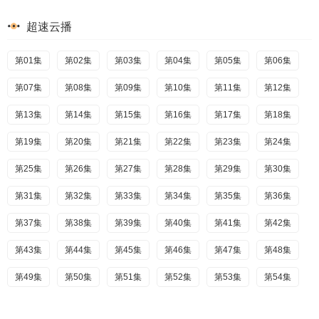
超速云播
第01集
第02集
第03集
第04集
第05集
第06集
第07集
第08集
第09集
第10集
第11集
第12集
第13集
第14集
第15集
第16集
第17集
第18集
第19集
第20集
第21集
第22集
第23集
第24集
第25集
第26集
第27集
第28集
第29集
第30集
第31集
第32集
第33集
第34集
第35集
第36集
第37集
第38集
第39集
第40集
第41集
第42集
第43集
第44集
第45集
第46集
第47集
第48集
第49集
第50集
第51集
第52集
第53集
第54集