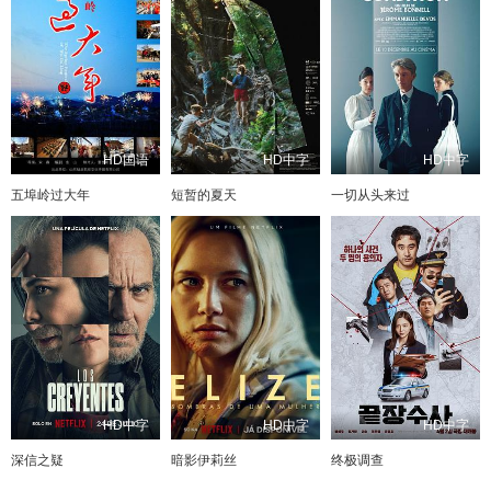
HD国语
HD中字
HD中字
五埠岭过大年
短暂的夏天
一切从头来过
HD中字
HD中字
HD中字
深信之疑
暗影伊莉丝
终极调查