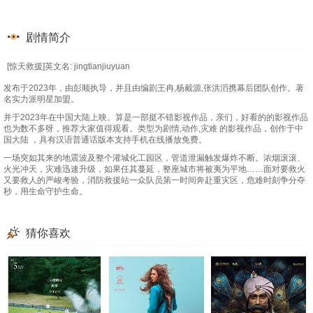
剧情简介
[惊天救援]英文名: jingtianjiuyuan
发布于2023年，由彭顺执导，并且由编剧王冉,杨戴源,张洪滔携幕后团队创作。著
名实力派明星加盟。
并于2023年在中国大陆上映。算是一部挺不错影视作品，亲们，好看的的影视作品
也为数不多呀，推荐大家值得观看。类型为剧情,动作,灾难 的影视作品，创作于中
国大陆 ，具有汉语普通话版本支持手机在线播放免费。
一场突如其来的地震波及整个灌城化工园区，管道泄漏触发爆炸不断。浓烟滚滚、
火光冲天，灾难迅速升级，如果任其蔓延，整座城市将被夷为平地……面对要救火
又要救人的严峻考验，消防救援站一众队员第一时间奔赴重灾区，危难时刻争分夺
秒，用生命守护生命。
猜你喜欢