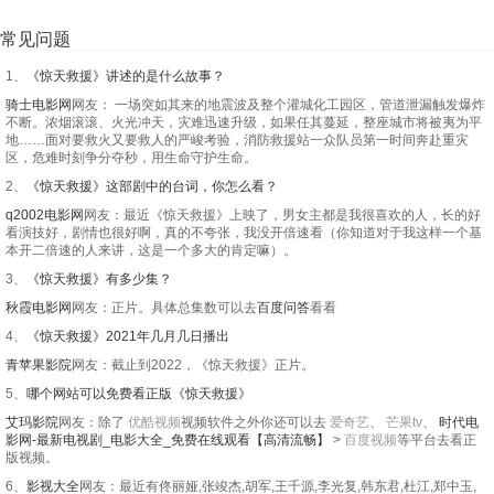
常见问题
1、
《惊天救援》讲述的是什么故事？
骑士电影网
网友： 一场突如其来的地震波及整个灌城化工园区，管道泄漏触发爆炸
不断。浓烟滚滚、火光冲天，灾难迅速升级，如果任其蔓延，整座城市将被夷为平
地……面对要救火又要救人的严峻考验，消防救援站一众队员第一时间奔赴重灾
区，危难时刻争分夺秒，用生命守护生命。
2、
《惊天救援》这部剧中的台词，你怎么看？
q2002电影网
网友：最近《惊天救援》上映了，男女主都是我很喜欢的人，长的好
看演技好，剧情也很好啊，真的不夸张，我没开倍速看（你知道对于我这样一个基
本开二倍速的人来讲，这是一个多大的肯定嘛）。
3、
《惊天救援》有多少集？
秋霞电影网
网友：正片。具体总集数可以去
百度问答
看看
4、
《惊天救援》2021年几月几日播出
青苹果影院
网友：截止到2022，《惊天救援》正片。
5、
哪个网站可以免费看正版《惊天救援》
艾玛影院
网友：除了
优酷视频
视频软件之外你还可以去
爱奇艺
、
芒果tv
、
时代电
影网-最新电视剧_电影大全_免费在线观看【高清流畅】
>
百度视频
等平台去看正
版视频。
6、
影视大全
网友：最近有佟丽娅,张竣杰,胡军,王千源,李光复,韩东君,杜江,郑中玉,