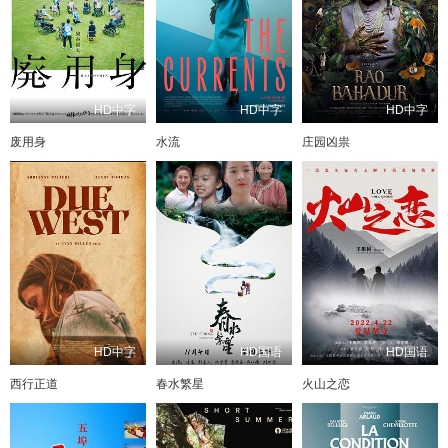
HD中字
HD中字
HD中字
废用身
水流
庄园凶祟
HD中字
HD国语
HD国语
西行正道
春水繁星
火山之恋