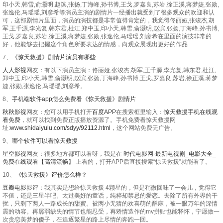
印小天,韩雪,俞灏明,赵滨,张扬,丁海峰,孙书博,王戈,罗嘉良,苏岩,徐正溪,蒋梦婕,张勋,
张逸伦,马瑶瑶,刘彦希等演员主演的剧情片一经播出就受到了很多观众的欢迎和认
可，这部剧情片里面，演员的演技都是非常值得肯定的，我觉得佟丽娅,张竣杰,胡
军,王千源,李光复,韩东君,杜江,郑中玉,印小天,韩雪,俞灏明,赵滨,张扬,丁海峰,孙书博,
王戈,罗嘉良,苏岩,徐正溪,蒋梦婕,张勋,张逸伦,马瑶瑶,刘彦希在里面的演技非常的
好，他能够去把握这个角色所要表达的情感，向观众展现出更好的作品
7、
《惊天救援》剧情片演员有哪些
人人影视
网友：有以下演员主演：佟丽娅,张竣杰,胡军,王千源,李光复,韩东君,杜江,
郑中玉,印小天,韩雪,俞灏明,赵滨,张扬,丁海峰,孙书博,王戈,罗嘉良,苏岩,徐正溪,蒋梦
婕,张勋,张逸伦,马瑶瑶,刘彦希。
8、
手机端软件app怎么免费看《惊天救援》剧情片
秋秋影视
网友：您可以用手机打开
百度APP
在搜索框里输入：
惊天救援手机在线观
看免费
，就可以找到免费正版播放资源了。手机免费看惊天救援网
址:
www.shidaiyulu.com/sdyy/92112.html
，这个网站免费无广告。
9、
哪个软件可以看惊天救援
星空影视
网友：很多地方都可以看呀，我是在
时代电影网-最新电视剧_电影大全_
免费在线观看【高清流畅】
上看的，打开APP后直接搜索“惊天救援”就能看了。
10、
《惊天救援》评价怎么样？
豆瓣电影
影评：我其实是想给惊天救援 4颗星的，但是稍微回味了一会儿，觉得它
不值，还是三星半吧。太过美好的童话，纯粹却禁忌的爱恋。去除了所有外界的干
扰，只剩下两人一路成长的甜蜜。被两小无猜的欢喜萌的酥麻，被一眼万年的深情
震的动容。再孱弱缺失的情节也能忍受，再矫情造作的mv拼贴也能释怀，宁愿做一
次贪恋美梦的傻子，在追逐繁星的路上尽情的奔跑一回。