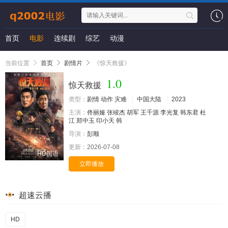
首页
电影
连续剧
综艺
动漫
当前位置
首页
剧情片
《惊天救援》
1.0
惊天救援
类型：
剧情
动作
灾难
中国大陆
2023
主演：
佟丽娅
张竣杰
胡军
王千源
李光复
韩东君
杜
江
郑中玉
印小天
韩
导演：
彭顺
更新：
2026-07-08
HD国语
立即播放
超速云播
HD