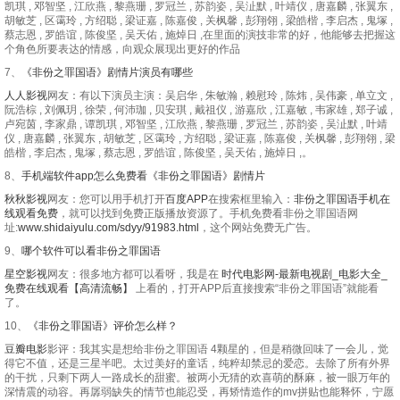
凯琪 , 邓智坚 , 江欣燕 , 黎燕珊 , 罗冠兰 , 苏韵姿 , 吴沚默 , 叶靖仪 , 唐嘉麟 , 张翼东 ,
胡敏芝 , 区霭玲 , 方绍聪 , 梁证嘉 , 陈嘉俊 , 关枫馨 , 彭翔翎 , 梁皓楷 , 李启杰 , 鬼塚 ,
蔡志恩 , 罗皓谊 , 陈俊坚 , 吴天佑 , 施焯日 ,在里面的演技非常的好，他能够去把握这
个角色所要表达的情感，向观众展现出更好的作品
7、
《非份之罪国语》剧情片演员有哪些
人人影视
网友：有以下演员主演：吴启华 , 朱敏瀚 , 赖慰玲 , 陈炜 , 吴伟豪 , 单立文 ,
阮浩棕 , 刘佩玥 , 徐荣 , 何沛珈 , 贝安琪 , 戴祖仪 , 游嘉欣 , 江嘉敏 , 韦家雄 , 郑子诚 ,
卢宛茵 , 李家鼎 , 谭凯琪 , 邓智坚 , 江欣燕 , 黎燕珊 , 罗冠兰 , 苏韵姿 , 吴沚默 , 叶靖
仪 , 唐嘉麟 , 张翼东 , 胡敏芝 , 区霭玲 , 方绍聪 , 梁证嘉 , 陈嘉俊 , 关枫馨 , 彭翔翎 , 梁
皓楷 , 李启杰 , 鬼塚 , 蔡志恩 , 罗皓谊 , 陈俊坚 , 吴天佑 , 施焯日 ,。
8、
手机端软件app怎么免费看《非份之罪国语》剧情片
秋秋影视
网友：您可以用手机打开
百度APP
在搜索框里输入：
非份之罪国语手机在
线观看免费
，就可以找到免费正版播放资源了。手机免费看非份之罪国语网
址:
www.shidaiyulu.com/sdyy/91983.html
，这个网站免费无广告。
9、
哪个软件可以看非份之罪国语
星空影视
网友：很多地方都可以看呀，我是在
时代电影网-最新电视剧_电影大全_
免费在线观看【高清流畅】
上看的，打开APP后直接搜索“非份之罪国语”就能看
了。
10、
《非份之罪国语》评价怎么样？
豆瓣电影
影评：我其实是想给非份之罪国语 4颗星的，但是稍微回味了一会儿，觉
得它不值，还是三星半吧。太过美好的童话，纯粹却禁忌的爱恋。去除了所有外界
的干扰，只剩下两人一路成长的甜蜜。被两小无猜的欢喜萌的酥麻，被一眼万年的
深情震的动容。再孱弱缺失的情节也能忍受，再矫情造作的mv拼贴也能释怀，宁愿