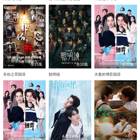
全25集
全10集
全25集
非份之罪国语
聪明镇
夫妻的博弈国语
全25集
全8集
更新至09集