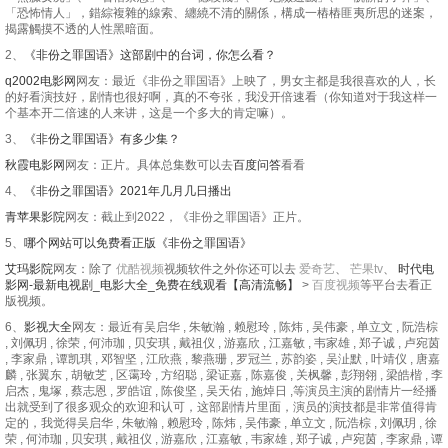
「恐怖情人」，錯綜複雜的線索、纏繞不清的關係，構成一樁樁匪夷所思的迷案，
揭露觸摸不透的人性黑暗面。
2、
《非份之罪国语》这部剧中的台词，你怎么看？
q2002电影网
网友：最近《非份之罪国语》上映了，男女主都是我很喜欢的人，长
的好看演技好，剧情也很好啊，真的不夸张，我没开倍速看（你知道对于我这样一
个基本开二倍速的人来讲，这是一个多大的肯定嘛）。
3、
《非份之罪国语》有多少集？
秋霞电影网
网友：正片。具体总集数可以去
百度问答
看看
4、
《非份之罪国语》2021年几月几日播出
青苹果影院
网友：截止到2022，《非份之罪国语》正片。
5、
哪个网站可以免费看正版《非份之罪国语》
艾玛影院
网友：除了
优酷视频
视频软件之外你还可以去
爱奇艺
、
芒果tv
、
时代电
影网-最新电视剧_电影大全_免费在线观看【高清流畅】
>
百度视频
等平台去看正
版视频。
6、
影视大全
网友：最近有吴启华 , 朱敏瀚 , 赖慰玲 , 陈炜 , 吴伟豪 , 单立文 , 阮浩棕
, 刘佩玥 , 徐荣 , 何沛珈 , 贝安琪 , 戴祖仪 , 游嘉欣 , 江嘉敏 , 韦家雄 , 郑子诚 , 卢宛茵
, 李家鼎 , 谭凯琪 , 邓智坚 , 江欣燕 , 黎燕珊 , 罗冠兰 , 苏韵姿 , 吴沚默 , 叶靖仪 , 唐嘉
麟 , 张翼东 , 胡敏芝 , 区霭玲 , 方绍聪 , 梁证嘉 , 陈嘉俊 , 关枫馨 , 彭翔翎 , 梁皓楷 , 李
启杰 , 鬼塚 , 蔡志恩 , 罗皓谊 , 陈俊坚 , 吴天佑 , 施焯日 ,等演员主演的剧情片一经播
出就受到了很多观众的欢迎和认可，这部剧情片里面，演员的演技都是非常值得肯
定的，我觉得吴启华 , 朱敏瀚 , 赖慰玲 , 陈炜 , 吴伟豪 , 单立文 , 阮浩棕 , 刘佩玥 , 徐
荣 , 何沛珈 , 贝安琪 , 戴祖仪 , 游嘉欣 , 江嘉敏 , 韦家雄 , 郑子诚 , 卢宛茵 , 李家鼎 , 谭