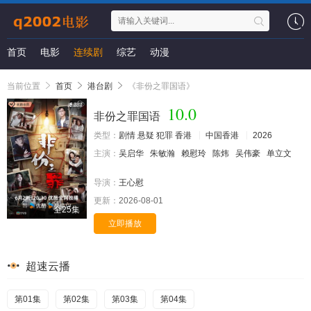
首页
电影
连续剧
综艺
动漫
当前位置
首页
港台剧
《非份之罪国语》
10.0
非份之罪国语
类型：
剧情
悬疑
犯罪
香港
中国香港
2026
主演：
吴启华
朱敏瀚
赖慰玲
陈炜
吴伟豪
单立文
导演：
王心慰
更新：
2026-08-01
全25集
立即播放
超速云播
第01集
第02集
第03集
第04集