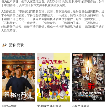
也为数不多呀，推荐大家值得观看。类型为剧情,悬疑,犯罪,香港 的影视作品，创作
于中国香港 ，具有国语版本支持手机在线播放免费。
人類的欲望，可驅使我們超越自我，然而，當欲望失控，過份貪圖金錢與權勢、追
求不屬於自己的愛，非份之想被無限放大，一不經意，便陷入道德矛盾的深淵，犯
下種種「非份之罪」……新界東重案組接連調查幾宗案件，包括「無臉女屍」、
「石棺禁戀」、「一億殺機」、「危險遊戲」、「骯髒的子彈」、「恐怖情人」，
錯綜複雜的線索、纏繞不清的關係，構成一樁樁匪夷所思的迷案，揭露觸摸不透的
人性黑暗面。
猜你喜欢
更新至45集
更新至第2867集
全25集
阿松与阿暖
爱·回家之开心速递
非份之罪粤语