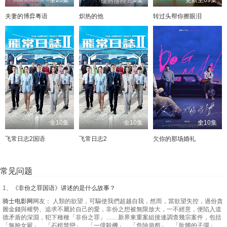
夫妻的博弈粤语
炽热的他
转过头帮你擦眼泪
全10集
全10集
全10集
飞常日志2国语
飞常日志2
欠你的那场婚礼
常见问题
1、
《非份之罪国语》讲述的是什么故事？
骑士电影网
网友： 人類的欲望，可驅使我們超越自我，然而，當欲望失控，過份貪
圖金錢與權勢、追求不屬於自己的愛，非份之想被無限放大，一不經意，便陷入道
德矛盾的深淵，犯下種種「非份之罪」……新界東重案組接連調查幾宗案件，包括
「無臉女屍」、「石棺禁戀」、「一億殺機」、「危險遊戲」、「骯髒的子彈」、