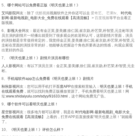
5、
哪个网站可以免费看正版《明天也要上班！》
艾玛影院
网友：除了
优酷视频
视频软件之外你还可以去
爱奇艺
、
芒果tv
、
时代电
影网-最新电视剧_电影大全_免费在线观看【高清流畅】
>
百度视频
等平台去看正
版视频。
6、
影视大全
网友：最近有金正英,姜美娜,徐仁国,崔京勋,朴艺荣,朴智贤,元圭彬等演
员主演的剧情片一经播出就受到了很多观众的欢迎和认可，这部剧情片里面，演员
的演技都是非常值得肯定的，我觉得金正英,姜美娜,徐仁国,崔京勋,朴艺荣,朴智贤,元
圭彬在里面的演技非常的好，他能够去把握这个角色所要表达的情感，向观众展现
出更好的作品
7、
《明天也要上班！》剧情片演员有哪些
人人影视
网友：有以下演员主演：金正英,姜美娜,徐仁国,崔京勋,朴艺荣,朴智贤,元圭
彬。
8、
手机端软件app怎么免费看《明天也要上班！》剧情片
秋秋影视
网友：您可以用手机打开
百度APP
在搜索框里输入：
明天也要上班！手机
在线观看免费
，就可以找到免费正版播放资源了。手机免费看明天也要上班！网
址:
www.shidaiyulu.com/sdyy/91633.html
，这个网站免费无广告。
9、
哪个软件可以看明天也要上班！
星空影视
网友：很多地方都可以看呀，我是在
时代电影网-最新电视剧_电影大全_
免费在线观看【高清流畅】
上看的，打开APP后直接搜索“明天也要上班！”就能看
了。
10、
《明天也要上班！》评价怎么样？