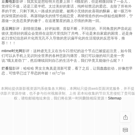
豆瓣电影
影评：我其实是想给明天也要上班！ 4颗星的，但是稍微回味了一会儿，
觉得它不值，还是三星半吧。太过美好的童话，纯粹却禁忌的爱恋。去除了所有外
界的干扰，只剩下两人一路成长的甜蜜。被两小无猜的欢喜萌的酥麻，被一眼万年
的深情震的动容。再孱弱缺失的情节也能忍受，再矫情造作的mv拼贴也能释怀，宁
愿做一次贪恋美梦的傻子，在追逐繁星的路上尽情的奔跑一回。
丢豆网
影评：剧情很流畅，好评如潮、质疑不断，不同目的、不同角度的声音此起
彼伏,觉得好的观众会觉得在这部片里找到了共鸣，不论是来自家庭的困境，还是身
处21世纪信息碎片化而无孔不入导致的意识扁平化的生活现状的反思等等，推
荐！！！
mtime时光网
影评：这种虚无主义在当今21世纪的这个节点已被提起注意，如今我
们可以从手机上见识到全世界的各种悲剧与痛苦，我们可以做的却只是坐一旁
说:“哦太差劲了”，然后继续回到自己的生活中去，我们毕竟又能做什么呢？！
烂番茄
影评：哈哈哈 男女主角真是清新可爱，看了之后，让我蠢蠢欲动，好像想早
恋，可惜早已过了早恋的年龄！o(╯□╰)o
本网站提供新影视资源均系收集各大网站，本网站只提供web页面浏览服务，并不提
供影片资源存储，也不参与任何视频录制、上传 若本站收集的节目无意侵犯了贵司版
权，请给邮箱地址来信，我们将在第一时间删除相应资源！
Sitemap