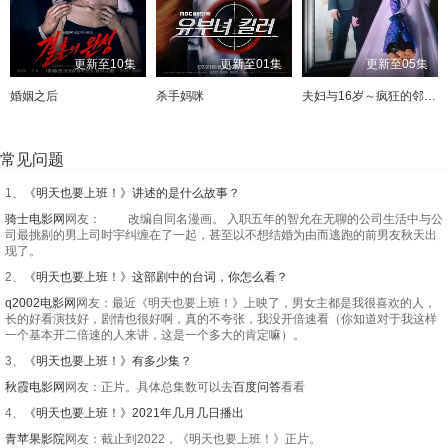
更新至10集
更新至01集
更新至05集
婚姻之后
杀手妈咪
夫妇与16岁～疯狂的邻居～
常见问题
1、
《明天也要上班！》讲述的是什么故事？
骑士电影网
网友： 改编自同名漫画。 入职五年的智允在无聊的公司生活中与公
司最挑剔的男上司时宇纠缠在了一起，甚至以不想结婚为由而逃跑的前男友秋天出
现了。
2、
《明天也要上班！》这部剧中的台词，你怎么看？
q2002电影网
网友：最近《明天也要上班！》上映了，男女主都是我很喜欢的人，
长的好看演技好，剧情也很好啊，真的不夸张，我没开倍速看（你知道对于我这样
一个基本开二倍速的人来讲，这是一个多大的肯定嘛）。
3、
《明天也要上班！》有多少集？
秋霞电影网
网友：正片。具体总集数可以去
百度问答
看看
4、
《明天也要上班！》2021年几月几日播出
青苹果影院
网友：截止到2022，《明天也要上班！》正片。