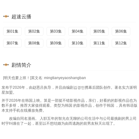
超速云播
第01集
第02集
第03集
第04集
第05集
第06集
第07集
第08集
第09集
第10集
第11集
第12集
剧情简介
[明天也要上班！]英文名: mingtianyeyaoshangban
发布于2026年，由赵恩吕执导，并且由编剧김경민携幕后团队创作。著名实力派明
星加盟。
并于2026年在韩国上映。算是一部挺不错影视作品，亲们，好看的的影视作品也为
数不多呀，推荐大家值得观看。类型为韩国 的影视作品，创作于韩国 ，具有韩语版
本支持手机在线播放免费。
改编自同名漫画。 入职五年的智允在无聊的公司生活中与公司最挑剔的男上司
时宇纠缠在了一起，甚至以不想结婚为由而逃跑的前男友秋天出现了。