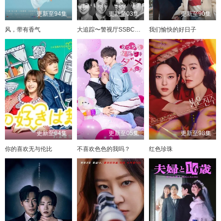
更新至94集
更新至03集
更新至90集
风，带有香气
大追踪〜警视厅SSBC强行犯系〜 第二季
我们愉快的好日子
更新至04集
更新至05集
更新至98集
你的喜欢无与伦比
不喜欢色色的我吗？
红色珍珠