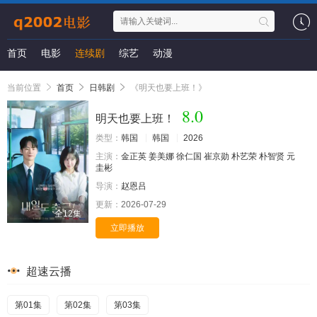
首页
电影
连续剧
综艺
动漫
当前位置
首页
日韩剧
《明天也要上班！》
8.0
明天也要上班！
类型：
韩国
韩国
2026
主演：
金正英
姜美娜
徐仁国
崔京勋
朴艺荣
朴智贤
元
圭彬
导演：
赵恩吕
更新：
2026-07-29
全12集
立即播放
超速云播
第01集
第02集
第03集