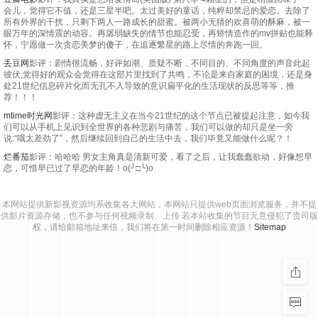
会儿，觉得它不值，还是三星半吧。太过美好的童话，纯粹却禁忌的爱恋。去除了
所有外界的干扰，只剩下两人一路成长的甜蜜。被两小无猜的欢喜萌的酥麻，被一
眼万年的深情震的动容。再孱弱缺失的情节也能忍受，再矫情造作的mv拼贴也能释
怀，宁愿做一次贪恋美梦的傻子，在追逐繁星的路上尽情的奔跑一回。
丢豆网
影评：剧情很流畅，好评如潮、质疑不断，不同目的、不同角度的声音此起
彼伏,觉得好的观众会觉得在这部片里找到了共鸣，不论是来自家庭的困境，还是身
处21世纪信息碎片化而无孔不入导致的意识扁平化的生活现状的反思等等，推
荐！！！
mtime时光网
影评：这种虚无主义在当今21世纪的这个节点已被提起注意，如今我
们可以从手机上见识到全世界的各种悲剧与痛苦，我们可以做的却只是坐一旁
说:“哦太差劲了”，然后继续回到自己的生活中去，我们毕竟又能做什么呢？！
烂番茄
影评：哈哈哈 男女主角真是清新可爱，看了之后，让我蠢蠢欲动，好像想早
恋，可惜早已过了早恋的年龄！o(╯□╰)o
本网站提供新影视资源均系收集各大网站，本网站只提供web页面浏览服务，并不提
供影片资源存储，也不参与任何视频录制、上传 若本站收集的节目无意侵犯了贵司版
权，请给邮箱地址来信，我们将在第一时间删除相应资源！
Sitemap