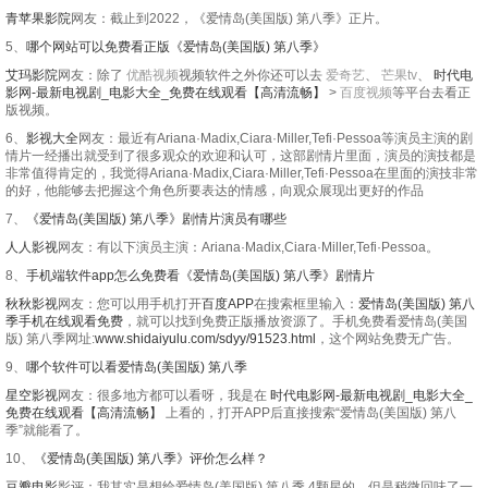
青苹果影院
网友：截止到2022，《爱情岛(美国版) 第八季》正片。
5、
哪个网站可以免费看正版《爱情岛(美国版) 第八季》
艾玛影院
网友：除了
优酷视频
视频软件之外你还可以去
爱奇艺
、
芒果tv
、
时代电
影网-最新电视剧_电影大全_免费在线观看【高清流畅】
>
百度视频
等平台去看正
版视频。
6、
影视大全
网友：最近有Ariana·Madix,Ciara·Miller,Tefi·Pessoa等演员主演的剧
情片一经播出就受到了很多观众的欢迎和认可，这部剧情片里面，演员的演技都是
非常值得肯定的，我觉得Ariana·Madix,Ciara·Miller,Tefi·Pessoa在里面的演技非常
的好，他能够去把握这个角色所要表达的情感，向观众展现出更好的作品
7、
《爱情岛(美国版) 第八季》剧情片演员有哪些
人人影视
网友：有以下演员主演：Ariana·Madix,Ciara·Miller,Tefi·Pessoa。
8、
手机端软件app怎么免费看《爱情岛(美国版) 第八季》剧情片
秋秋影视
网友：您可以用手机打开
百度APP
在搜索框里输入：
爱情岛(美国版) 第八
季手机在线观看免费
，就可以找到免费正版播放资源了。手机免费看爱情岛(美国
版) 第八季网址:
www.shidaiyulu.com/sdyy/91523.html
，这个网站免费无广告。
9、
哪个软件可以看爱情岛(美国版) 第八季
星空影视
网友：很多地方都可以看呀，我是在
时代电影网-最新电视剧_电影大全_
免费在线观看【高清流畅】
上看的，打开APP后直接搜索“爱情岛(美国版) 第八
季”就能看了。
10、
《爱情岛(美国版) 第八季》评价怎么样？
豆瓣电影
影评：我其实是想给爱情岛(美国版) 第八季 4颗星的，但是稍微回味了一