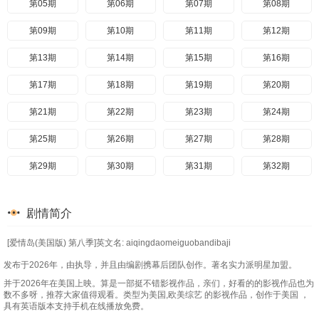
第05期
第06期
第07期
第08期
第09期
第10期
第11期
第12期
第13期
第14期
第15期
第16期
第17期
第18期
第19期
第20期
第21期
第22期
第23期
第24期
第25期
第26期
第27期
第28期
第29期
第30期
第31期
第32期
第33集
剧情简介
[爱情岛(美国版) 第八季]英文名: aiqingdaomeiguobandibaji
发布于2026年，由执导，并且由编剧携幕后团队创作。著名实力派明星加盟。
并于2026年在美国上映。算是一部挺不错影视作品，亲们，好看的的影视作品也为
数不多呀，推荐大家值得观看。类型为美国,欧美综艺 的影视作品，创作于美国 ，
具有英语版本支持手机在线播放免费。