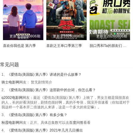
更新至20260806期
更新至20260806期
更新至20260806期
喜欢你我也是 第六季
喜剧之王单口季第三季
脱口秀和Ta的朋友们 第三季
常见问题
1、
《爱情岛(美国版) 第八季》讲述的是什么故事？
骑士电影网
网友： 暂无剧情简介
2、
《爱情岛(美国版) 第八季》这部剧中的台词，你怎么看？
q2002电影网
网友：最近《爱情岛(美国版) 第八季》上映了，男女主都是我很喜欢
的人，长的好看演技好，剧情也很好啊，真的不夸张，我没开倍速看（你知道对于
我这样一个基本开二倍速的人来讲，这是一个多大的肯定嘛）。
3、
《爱情岛(美国版) 第八季》有多少集？
秋霞电影网
网友：正片。具体总集数可以去
百度问答
看看
4、
《爱情岛(美国版) 第八季》2021年几月几日播出