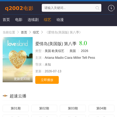
首页
电影
连续剧
综艺
动漫
当前位置
首页
综艺
《爱情岛(美国版) 第八季》
8.0
爱情岛(美国版) 第八季
类型：
美国
欧美综艺
美国
2026
主演：
Ariana·Madix
Ciara·Miller
Tefi·Pess
导演：
未知
更新：
2026-07-13
更新至33期
立即播放
超速云播
第01期
第02期
第03期
第04期