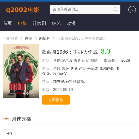
首页
电影
连续剧
综艺
动漫
当前位置
首页
剧情片
《墨西哥1986：主办大作战》
8.0
墨西哥1986：主办大作战
类型：
喜剧
纪录片
历史
运动
剧情
墨西哥
2026
主演：
卡拉·索萨
迭戈·卢纳
丹尼尔·希梅内斯·卡
乔
Guillermo·V
导演：
加布里埃尔·利普斯坦
更新：
2026-06-19
HD中字
立即播放
超速云播
HD