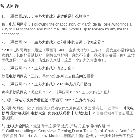
常见问题
1、
《墨西哥1986：主办大作战》讲述的是什么故事？
骑士电影网
网友： Following the chaotic story of Martín de la Torre, who finds a
way to rise to the top and bring the 1986 World Cup to Mexico by any means
necessary.
2、
《墨西哥1986：主办大作战》这部剧中的台词，你怎么看？
q2002电影网
网友：最近《墨西哥1986：主办大作战》上映了，男女主都是我很喜
欢的人，长的好看演技好，剧情也很好啊，真的不夸张，我没开倍速看（你知道对
于我这样一个基本开二倍速的人来讲，这是一个多大的肯定嘛）。
3、
《墨西哥1986：主办大作战》有多少集？
秋霞电影网
网友：正片。具体总集数可以去
百度问答
看看
4、
《墨西哥1986：主办大作战》2021年几月几日播出
青苹果影院
网友：截止到2022，《墨西哥1986：主办大作战》正片。
5、
哪个网站可以免费看正版《墨西哥1986：主办大作战》
艾玛影院
网友：除了
优酷视频
视频软件之外你还可以去
爱奇艺
、
芒果tv
、
时代电
影网-最新电视剧_电影大全_免费在线观看【高清流畅】
>
百度视频
等平台去看正
版视频。
6、
影视大全
网友：最近有卡拉·索萨,迭戈·卢纳,丹尼尔·希梅内斯·卡
乔,Guillermo·Villegas,Genevieve·Fleming,Davor·Tomic,Frank·Crudele,Andrés·D
柯诺·多曼,Roberto·Martinez·Martinez等演员主演的剧情片一经播出就受到了很多