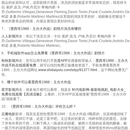
观众的欢迎和认可，这部剧情片里面，演员的演技都是非常值得肯定的，我觉得卡
拉·索萨,迭戈·卢纳,丹尼尔·希梅内斯·卡
乔,Guillermo·Villegas,Genevieve·Fleming,Davor·Tomic,Frank·Crudele,Andrés·D
柯诺·多曼,Roberto·Martinez·Martinez在里面的演技非常的好，他能够去把握这个
角色所要表达的情感，向观众展现出更好的作品
7、
《墨西哥1986：主办大作战》剧情片演员有哪些
人人影视
网友：有以下演员主演：卡拉·索萨,迭戈·卢纳,丹尼尔·希梅内斯·卡
乔,Guillermo·Villegas,Genevieve·Fleming,Davor·Tomic,Frank·Crudele,Andrés·D
柯诺·多曼,Roberto·Martinez·Martinez。
8、
手机端软件app怎么免费看《墨西哥1986：主办大作战》剧情片
秋秋影视
网友：您可以用手机打开
百度APP
在搜索框里输入：
墨西哥1986：主办大
作战手机在线观看免费
，就可以找到免费正版播放资源了。手机免费看墨西哥
1986：主办大作战网址:
www.shidaiyulu.com/sdyy/91377.html
，这个网站免费无广
告。
9、
哪个软件可以看墨西哥1986：主办大作战
星空影视
网友：很多地方都可以看呀，我是在
时代电影网-最新电视剧_电影大全_
免费在线观看【高清流畅】
上看的，打开APP后直接搜索“墨西哥1986：主办大作
战”就能看了。
10、
《墨西哥1986：主办大作战》评价怎么样？
豆瓣电影
影评：我其实是想给墨西哥1986：主办大作战 4颗星的，但是稍微回味了
一会儿，觉得它不值，还是三星半吧。太过美好的童话，纯粹却禁忌的爱恋。去除
了所有外界的干扰，只剩下两人一路成长的甜蜜。被两小无猜的欢喜萌的酥麻，被
一眼万年的深情震的动容。再孱弱缺失的情节也能忍受，再矫情造作的mv拼贴也能