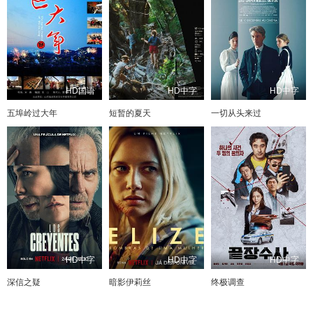
HD国语
HD中字
HD中字
五埠岭过大年
短暂的夏天
一切从头来过
HD中字
HD中字
HD中字
深信之疑
暗影伊莉丝
终极调查