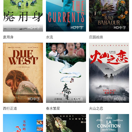
HD中字
HD中字
HD中字
废用身
水流
庄园凶祟
HD中字
HD国语
HD国语
西行正道
春水繁星
火山之恋