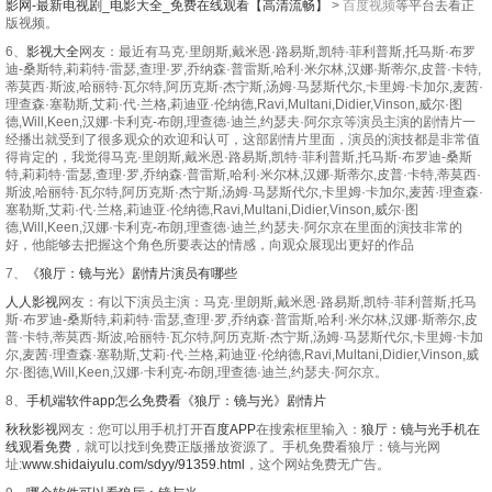
影网-最新电视剧_电影大全_免费在线观看【高清流畅】
>
百度视频
等平台去看正
版视频。
6、
影视大全
网友：最近有马克·里朗斯,戴米恩·路易斯,凯特·菲利普斯,托马斯·布罗
迪-桑斯特,莉莉特·雷瑟,查理·罗,乔纳森·普雷斯,哈利·米尔林,汉娜·斯蒂尔,皮普·卡特,
蒂莫西·斯波,哈丽特·瓦尔特,阿历克斯·杰宁斯,汤姆·马瑟斯代尔,卡里姆·卡加尔,麦茜·
理查森·塞勒斯,艾莉·代·兰格,莉迪亚·伦纳德,Ravi,Multani,Didier,Vinson,威尔·图
德,Will,Keen,汉娜·卡利克-布朗,理查德·迪兰,约瑟夫·阿尔京等演员主演的剧情片一
经播出就受到了很多观众的欢迎和认可，这部剧情片里面，演员的演技都是非常值
得肯定的，我觉得马克·里朗斯,戴米恩·路易斯,凯特·菲利普斯,托马斯·布罗迪-桑斯
特,莉莉特·雷瑟,查理·罗,乔纳森·普雷斯,哈利·米尔林,汉娜·斯蒂尔,皮普·卡特,蒂莫西·
斯波,哈丽特·瓦尔特,阿历克斯·杰宁斯,汤姆·马瑟斯代尔,卡里姆·卡加尔,麦茜·理查森·
塞勒斯,艾莉·代·兰格,莉迪亚·伦纳德,Ravi,Multani,Didier,Vinson,威尔·图
德,Will,Keen,汉娜·卡利克-布朗,理查德·迪兰,约瑟夫·阿尔京在里面的演技非常的
好，他能够去把握这个角色所要表达的情感，向观众展现出更好的作品
7、
《狼厅：镜与光》剧情片演员有哪些
人人影视
网友：有以下演员主演：马克·里朗斯,戴米恩·路易斯,凯特·菲利普斯,托马
斯·布罗迪-桑斯特,莉莉特·雷瑟,查理·罗,乔纳森·普雷斯,哈利·米尔林,汉娜·斯蒂尔,皮
普·卡特,蒂莫西·斯波,哈丽特·瓦尔特,阿历克斯·杰宁斯,汤姆·马瑟斯代尔,卡里姆·卡加
尔,麦茜·理查森·塞勒斯,艾莉·代·兰格,莉迪亚·伦纳德,Ravi,Multani,Didier,Vinson,威
尔·图德,Will,Keen,汉娜·卡利克-布朗,理查德·迪兰,约瑟夫·阿尔京。
8、
手机端软件app怎么免费看《狼厅：镜与光》剧情片
秋秋影视
网友：您可以用手机打开
百度APP
在搜索框里输入：
狼厅：镜与光手机在
线观看免费
，就可以找到免费正版播放资源了。手机免费看狼厅：镜与光网
址:
www.shidaiyulu.com/sdyy/91359.html
，这个网站免费无广告。