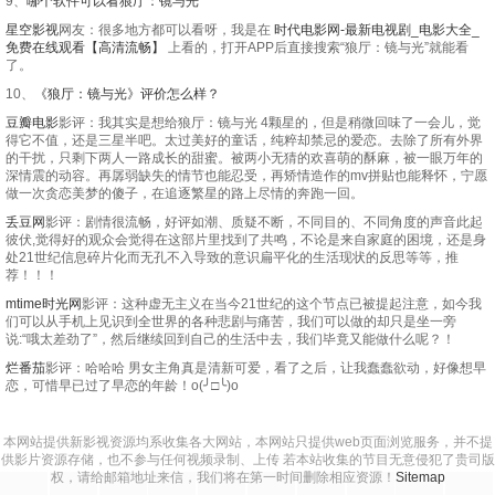
9、
哪个软件可以看狼厅：镜与光
星空影视
网友：很多地方都可以看呀，我是在
时代电影网-最新电视剧_电影大全_
免费在线观看【高清流畅】
上看的，打开APP后直接搜索“狼厅：镜与光”就能看
了。
10、
《狼厅：镜与光》评价怎么样？
豆瓣电影
影评：我其实是想给狼厅：镜与光 4颗星的，但是稍微回味了一会儿，觉
得它不值，还是三星半吧。太过美好的童话，纯粹却禁忌的爱恋。去除了所有外界
的干扰，只剩下两人一路成长的甜蜜。被两小无猜的欢喜萌的酥麻，被一眼万年的
深情震的动容。再孱弱缺失的情节也能忍受，再矫情造作的mv拼贴也能释怀，宁愿
做一次贪恋美梦的傻子，在追逐繁星的路上尽情的奔跑一回。
丢豆网
影评：剧情很流畅，好评如潮、质疑不断，不同目的、不同角度的声音此起
彼伏,觉得好的观众会觉得在这部片里找到了共鸣，不论是来自家庭的困境，还是身
处21世纪信息碎片化而无孔不入导致的意识扁平化的生活现状的反思等等，推
荐！！！
mtime时光网
影评：这种虚无主义在当今21世纪的这个节点已被提起注意，如今我
们可以从手机上见识到全世界的各种悲剧与痛苦，我们可以做的却只是坐一旁
说:“哦太差劲了”，然后继续回到自己的生活中去，我们毕竟又能做什么呢？！
烂番茄
影评：哈哈哈 男女主角真是清新可爱，看了之后，让我蠢蠢欲动，好像想早
恋，可惜早已过了早恋的年龄！o(╯□╰)o
本网站提供新影视资源均系收集各大网站，本网站只提供web页面浏览服务，并不提
供影片资源存储，也不参与任何视频录制、上传 若本站收集的节目无意侵犯了贵司版
权，请给邮箱地址来信，我们将在第一时间删除相应资源！
Sitemap