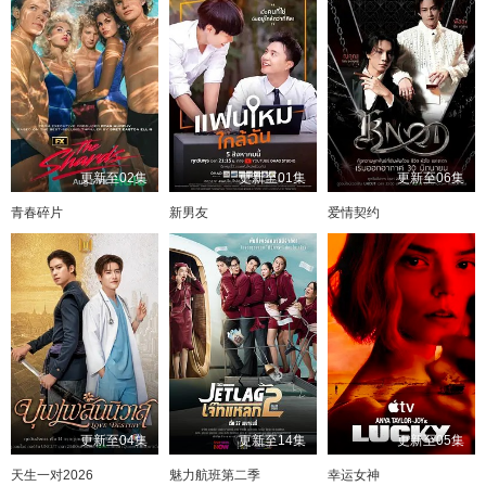
更新至02集
更新至01集
更新至06集
青春碎片
新男友
爱情契约
更新至04集
更新至14集
更新至05集
天生一对2026
魅力航班第二季
幸运女神