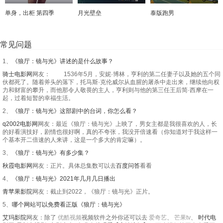
单身，出柜 第四季
月光壁垒
泰版跑男
常见问题
1、
《狼厅：镜与光》讲述的是什么故事？
骑士电影网
网友： 1536年5月，安妮·博林，亨利的第二任妻子以及她的五个同
伙都死了。随着斧头的落下，托马斯·克伦威尔从血腥的屠杀中走出来，继续他向权
力和财富的攀升，而他那令人敬畏的主人，亨利则与他的第三任王后简·西摩在一
起，过着短暂的幸福生活。
2、
《狼厅：镜与光》这部剧中的台词，你怎么看？
q2002电影网
网友：最近《狼厅：镜与光》上映了，男女主都是我很喜欢的人，长
的好看演技好，剧情也很好啊，真的不夸张，我没开倍速看（你知道对于我这样一
个基本开二倍速的人来讲，这是一个多大的肯定嘛）。
3、
《狼厅：镜与光》有多少集？
秋霞电影网
网友：正片。具体总集数可以去
百度问答
看看
4、
《狼厅：镜与光》2021年几月几日播出
青苹果影院
网友：截止到2022，《狼厅：镜与光》正片。
5、
哪个网站可以免费看正版《狼厅：镜与光》
艾玛影院
网友：除了
优酷视频
视频软件之外你还可以去
爱奇艺
、
芒果tv
、
时代电