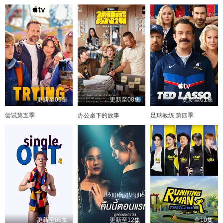
更新至05集
更新至08集
更新至01集
尝试第五季
办公桌下的故事
足球教练 第四季
更新至06集
更新至12集
全10集