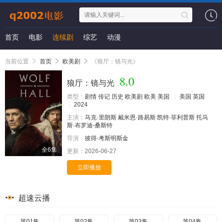
首页
电影
连续剧
综艺
动漫
当前位置
首页
欧美剧
《狼厅：镜与光》
8.0
狼厅：镜与光
类型：
剧情
传记
历史
欧美剧
欧美
美国
美国
英国
2024
主演：
马克·里朗斯
戴米恩·路易斯
凯特·菲利普斯
托马
斯·布罗迪-桑斯特
导演：
彼得·考斯明斯金
全6集
更新：
2026-06-27
立即播放
超速云播
第01集
第02集
第03集
第04集