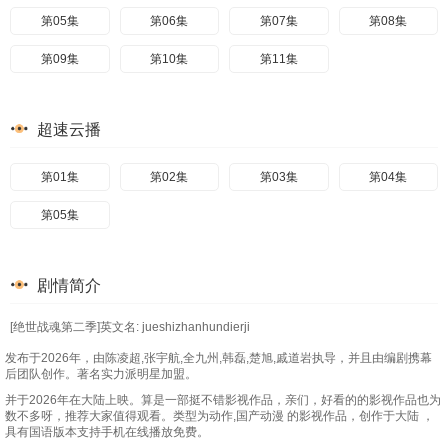
第05集
第06集
第07集
第08集
第09集
第10集
第11集
超速云播
第01集
第02集
第03集
第04集
第05集
剧情简介
[绝世战魂第二季]英文名: jueshizhanhundierji
发布于2026年，由陈凌超,张宇航,全九州,韩磊,楚旭,戚道岩执导，并且由编剧携幕
后团队创作。著名实力派明星加盟。
并于2026年在大陆上映。算是一部挺不错影视作品，亲们，好看的的影视作品也为
数不多呀，推荐大家值得观看。类型为动作,国产动漫 的影视作品，创作于大陆 ，
具有国语版本支持手机在线播放免费。