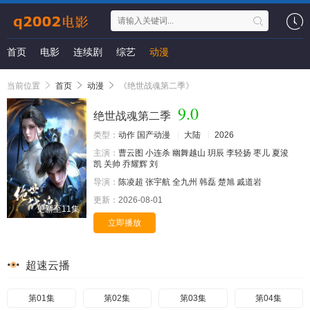
首页
电影
连续剧
综艺
动漫
当前位置
首页
动漫
《绝世战魂第二季》
9.0
绝世战魂第二季
类型：
动作
国产动漫
大陆
2026
主演：
曹云图
小连杀
幽舞越山
玥辰
李轻扬
枣儿
夏浚
凯
关帅
乔耀辉
刘
导演：
陈凌超
张宇航
全九州
韩磊
楚旭
戚道岩
更新：
2026-08-01
更新至11集
立即播放
超速云播
第01集
第02集
第03集
第04集