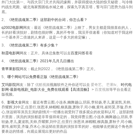
外门大比第一、与四大宗门天才共闯武缘阁，并获得搅动大陆的惊天秘密，与冷锋
约战生死殿、破北海家围困临水城之难，探索九字真言塔，誓与宗门恶势力战斗到
底。
2、
《绝世战魂第二季》这部剧中的台词，你怎么看？
q2002电影网
网友：最近《绝世战魂第二季》上映了，男女主都是我很喜欢的人，
长的好看演技好，剧情也很好啊，真的不夸张，我没开倍速看（你知道对于我这样
一个基本开二倍速的人来讲，这是一个多大的肯定嘛）。
3、
《绝世战魂第二季》有多少集？
秋霞电影网
网友：正片。具体总集数可以去
百度问答
看看
4、
《绝世战魂第二季》2021年几月几日播出
青苹果影院
网友：截止到2022，《绝世战魂第二季》正片。
5、
哪个网站可以免费看正版《绝世战魂第二季》
艾玛影院
网友：除了
优酷视频
视频软件之外你还可以去
爱奇艺
、
芒果tv
、
时代电
影网-最新电视剧_电影大全_免费在线观看【高清流畅】
>
百度视频
等平台去看正
版视频。
6、
影视大全
网友：最近有曹云图,小连杀,幽舞越山,玥辰,李轻扬,枣儿,夏浚凯,关帅,
乔耀辉,刘中正,任景行,张恩泽,林帽帽,柳真颜,萧秋子,司小幽,黄玮,崔郅昊,齐璇,乔木
心,张远韬等演员主演的剧情片一经播出就受到了很多观众的欢迎和认可，这部剧情
片里面，演员的演技都是非常值得肯定的，我觉得曹云图,小连杀,幽舞越山,玥辰,李
轻扬,枣儿,夏浚凯,关帅,乔耀辉,刘中正,任景行,张恩泽,林帽帽,柳真颜,萧秋子,司小幽,
黄玮,崔郅昊,齐璇,乔木心,张远韬在里面的演技非常的好，他能够去把握这个角色所
要表达的情感，向观众展现出更好的作品