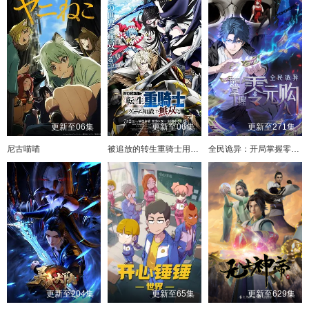
更新至06集
更新至06集
更新至271集
尼古喵喵
被追放的转生重骑士用游戏知识开无双
全民诡异：开局掌握零元购·动态漫画
更新至204集
更新至65集
更新至629集