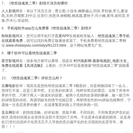
7、
《绝世战魂第二季》剧情片演员有哪些
人人影视
网友：有以下演员主演：曹云图,小连杀,幽舞越山,玥辰,李轻扬,枣儿,夏浚
凯,关帅,乔耀辉,刘中正,任景行,张恩泽,林帽帽,柳真颜,萧秋子,司小幽,黄玮,崔郅昊,齐
璇,乔木心,张远韬。
8、
手机端软件app怎么免费看《绝世战魂第二季》剧情片
秋秋影视
网友：您可以用手机打开
百度APP
在搜索框里输入：
绝世战魂第二季手机
在线观看免费
，就可以找到免费正版播放资源了。手机免费看绝世战魂第二季网
址:
www.shidaiyulu.com/sdyy/91223.html
，这个网站免费无广告。
9、
哪个软件可以看绝世战魂第二季
星空影视
网友：很多地方都可以看呀，我是在
时代电影网-最新电视剧_电影大全_
免费在线观看【高清流畅】
上看的，打开APP后直接搜索“绝世战魂第二季”就能看
了。
10、
《绝世战魂第二季》评价怎么样？
豆瓣电影
影评：我其实是想给绝世战魂第二季 4颗星的，但是稍微回味了一会儿，
觉得它不值，还是三星半吧。太过美好的童话，纯粹却禁忌的爱恋。去除了所有外
界的干扰，只剩下两人一路成长的甜蜜。被两小无猜的欢喜萌的酥麻，被一眼万年
的深情震的动容。再孱弱缺失的情节也能忍受，再矫情造作的mv拼贴也能释怀，宁
愿做一次贪恋美梦的傻子，在追逐繁星的路上尽情的奔跑一回。
丢豆网
影评：剧情很流畅，好评如潮、质疑不断，不同目的、不同角度的声音此起
彼伏,觉得好的观众会觉得在这部片里找到了共鸣，不论是来自家庭的困境，还是身
处21世纪信息碎片化而无孔不入导致的意识扁平化的生活现状的反思等等，推
荐！！！