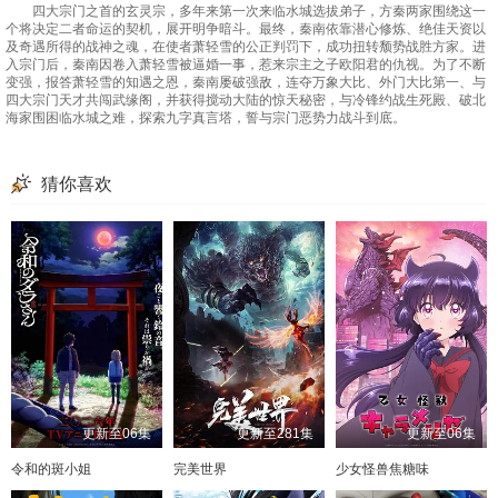
四大宗门之首的玄灵宗，多年来第一次来临水城选拔弟子，方秦两家围绕这一
个将决定二者命运的契机，展开明争暗斗。最终，秦南依靠潜心修炼、绝佳天资以
及奇遇所得的战神之魂，在使者萧轻雪的公正判罚下，成功扭转颓势战胜方家。进
入宗门后，秦南因卷入萧轻雪被逼婚一事，惹来宗主之子欧阳君的仇视。为了不断
变强，报答萧轻雪的知遇之恩，秦南屡破强敌，连夺万象大比、外门大比第一、与
四大宗门天才共闯武缘阁，并获得搅动大陆的惊天秘密，与冷锋约战生死殿、破北
海家围困临水城之难，探索九字真言塔，誓与宗门恶势力战斗到底。
猜你喜欢
更新至06集
更新至281集
更新至06集
令和的斑小姐
完美世界
少女怪兽焦糖味