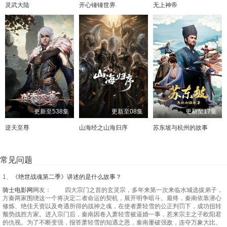
灵武大陆
开心锤锤世界
无上神帝
更新至538集
更新至08集
更新至17集
逆天至尊
山海经之山海归序
苏东坡与杭州的故事
常见问题
1、
《绝世战魂第二季》讲述的是什么故事？
骑士电影网
网友： 四大宗门之首的玄灵宗，多年来第一次来临水城选拔弟子，
方秦两家围绕这一个将决定二者命运的契机，展开明争暗斗。最终，秦南依靠潜心
修炼、绝佳天资以及奇遇所得的战神之魂，在使者萧轻雪的公正判罚下，成功扭转
颓势战胜方家。进入宗门后，秦南因卷入萧轻雪被逼婚一事，惹来宗主之子欧阳君
的仇视。为了不断变强，报答萧轻雪的知遇之恩，秦南屡破强敌，连夺万象大比、