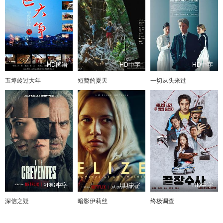
HD国语
HD中字
HD中字
五埠岭过大年
短暂的夏天
一切从头来过
HD中字
HD中字
HD中字
深信之疑
暗影伊莉丝
终极调查