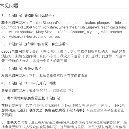
常见问题
1、
《玛拉玛》讲述的是什么故事？
骑士电影网
网友： Taratoa Stappard’s brooding debut feature plunges us into the
dour moors of 1859 North Yorkshire, where the British Empire’s reach casts long
and twisted shadows. Mary Stevens (Ariāna Osborne), a young Māori teacher
from Aotearoa (New Zealand), arrives in
2、
《玛拉玛》这部剧中的台词，你怎么看？
q2002电影网
网友：最近《玛拉玛》上映了，男女主都是我很喜欢的人，长的好看
演技好，剧情也很好啊，真的不夸张，我没开倍速看（你知道对于我这样一个基本
开二倍速的人来讲，这是一个多大的肯定嘛）。
3、
《玛拉玛》有多少集？
秋霞电影网
网友：正片。具体总集数可以去
百度问答
看看
4、
《玛拉玛》2021年几月几日播出
青苹果影院
网友：截止到2022，《玛拉玛》正片。
5、
哪个网站可以免费看正版《玛拉玛》
艾玛影院
网友：除了
优酷视频
视频软件之外你还可以去
爱奇艺
、
芒果tv
、
时代电
影网-最新电视剧_电影大全_免费在线观看【高清流畅】
>
百度视频
等平台去看正
版视频。
6、
影视大全
网友：最近有Ariāna,Osborne,托比·斯蒂芬斯等演员主演的剧情片一经
播出就受到了很多观众的欢迎和认可，这部剧情片里面，演员的演技都是非常值得