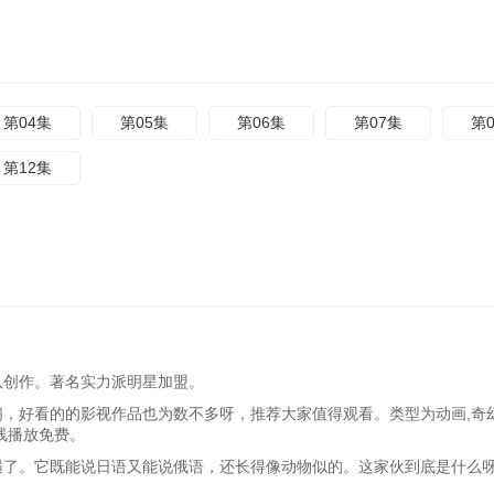
第04集
第05集
第06集
第07集
第
第12集
队创作。著名实力派明星加盟。
们，好看的的影视作品也为数不多呀，推荐大家值得观看。类型为动画,奇幻
线播放免费。
遇了。它既能说日语又能说俄语，还长得像动物似的。这家伙到底是什么