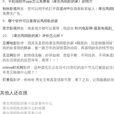
8、
手机端软件app怎么免费看《庫吉馬唱歌的家》剧情片
秋秋影视
网友：您可以用手机打开
百度APP
在搜索框里输入：
庫吉馬唱
免费无广告。
9、
哪个软件可以看庫吉馬唱歌的家
星空影视
网友：很多地方都可以看呀，我是在
时代电影网-最新电视剧
10、
《庫吉馬唱歌的家》评价怎么样？
豆瓣电影
影评：我其实是想给庫吉馬唱歌的家 4颗星的，但是稍微回
猜的欢喜萌的酥麻，被一眼万年的深情震的动容。再孱弱缺失的情节也
丢豆网
影评：剧情很流畅，好评如潮、质疑不断，不同目的、不同角度
的生活现状的反思等等，推荐！！！
mtime时光网
影评：这种虚无主义在当今21世纪的这个节点已被提起注
毕竟又能做什么呢？！
烂番茄
影评：哈哈哈 男女主角真是清新可爱，看了之后，让我蠢蠢欲动，
其他人还在搜
庫吉馬唱歌的家小说原著叫什么
庫吉馬唱歌的家什么时候播
庫吉馬唱歌的家原著小说