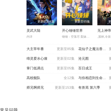
更新至204集
更新至65集
更
灵武大陆
开心锤锤世界
无上神
内详
锤锤：空落尽 梨妹：涩尕猫
大主宰年番
更新至85集
花仙子之魔法香对论
缔灵爱水心缠
更新至02集
沧元图
掌门低调点
更新至05集
百日成王
高校舰队
全12集
与你相恋到生命尽头
师兄啊师兄
更新至153集
有兽焉 第六季
常见问题