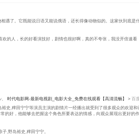
物相遇了。它既能说日语又能说俄语，还长得像动物似的。这家伙到底是
喜欢的人，长的好看演技好，剧情也很好啊，真的不夸张，我没开倍速看
v
、
时代电影网-最新电视剧_电影大全_免费在线观看【高清流畅】
>
百
,野岛裕史,稗田宁宁等演员主演的剧情片一经播出就受到了很多观众的欢迎
技非常的好，他能够去把握这个角色所要表达的情感，向观众展现出更好的
凉子,野岛裕史,稗田宁宁。