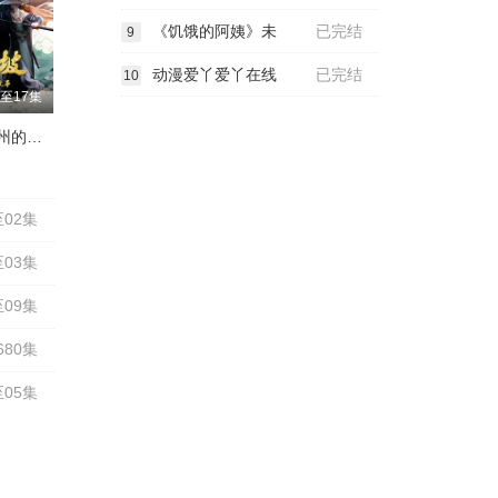
《饥饿的阿姨》未
已完结
9
动漫爱丫爱丫在线
已完结
10
至17集
苏东坡与杭州的故事
02集
03集
09集
80集
05集