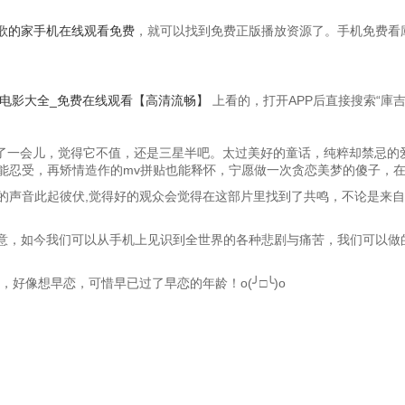
歌的家手机在线观看免费
，就可以找到免费正版播放资源了。手机免费看
_电影大全_免费在线观看【高清流畅】
上看的，打开APP后直接搜索“庫
味了一会儿，觉得它不值，还是三星半吧。太过美好的童话，纯粹却禁忌的
能忍受，再矫情造作的mv拼贴也能释怀，宁愿做一次贪恋美梦的傻子，
的声音此起彼伏,觉得好的观众会觉得在这部片里找到了共鸣，不论是来自
意，如今我们可以从手机上见识到全世界的各种悲剧与痛苦，我们可以做的
好像想早恋，可惜早已过了早恋的年龄！o(╯□╰)o