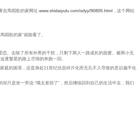
庫吉馬唱歌的家网址:
www.shidaiyulu.com/sdyy/90805.html
，这个网站
吉馬唱歌的家”就能看了。
爱恋。去除了所有外界的干扰，只剩下两人一路成长的甜蜜。被两小无
在追逐繁星的路上尽情的奔跑一回。
家庭的困境，还是身处21世纪信息碎片化而无孔不入导致的意识扁平化
却只是坐一旁说:“哦太差劲了”，然后继续回到自己的生活中去，我们