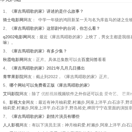
1、
《庫吉馬唱歌的家》讲述的是什么故事？
骑士电影网
网友： 中学一年级的鸿田新某一天与名为库兹马的谜之生
2、
《庫吉馬唱歌的家》这部剧中的台词，你怎么看？
q2002电影网
网友：最近《庫吉馬唱歌的家》上映了，男女主都是我很
嘛）。
3、
《庫吉馬唱歌的家》有多少集？
秋霞电影网
网友：正片。具体总集数可以去
百度问答
看看
4、
《庫吉馬唱歌的家》2021年几月几日播出
青苹果影院
网友：截止到2022，《庫吉馬唱歌的家》正片。
5、
哪个网站可以免费看正版《庫吉馬唱歌的家》
艾玛影院
网友：除了
优酷视频
视频软件之外你还可以去
爱奇艺
、
芒果t
6、
影视大全
网友：最近有神月柚莉爱,村濑步,阿座上洋平,白石凉子
柚莉爱,村濑步,阿座上洋平,白石凉子,野岛裕史,稗田宁宁在里面的演
7、
《庫吉馬唱歌的家》剧情片演员有哪些
人人影视
网友：有以下演员主演：神月柚莉爱,村濑步,阿座上洋平,白石