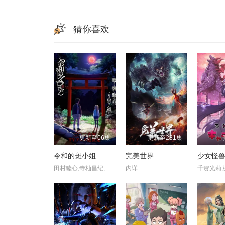
猜你喜欢
更新至06集
更新至281集
令和的斑小姐
完美世界
少女怪
田村睦心,寺杣昌纪,津田美波,寺泽百花
内详