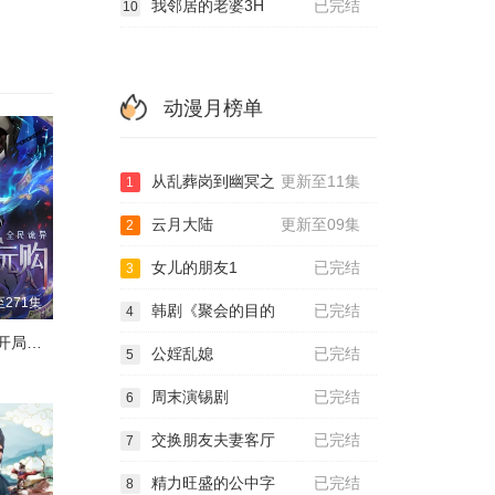
我邻居的老婆3H
已完结
10
动漫月榜单
从乱葬岗到幽冥之
更新至11集
1
云月大陆
更新至09集
2
女儿的朋友1
已完结
3
271集
韩剧《聚会的目的
已完结
4
全民诡异：开局掌握零元购·动态漫画
公婬乱媳
已完结
5
周末演锡剧
已完结
6
交换朋友夫妻客厅
已完结
7
精力旺盛的公中字
已完结
8