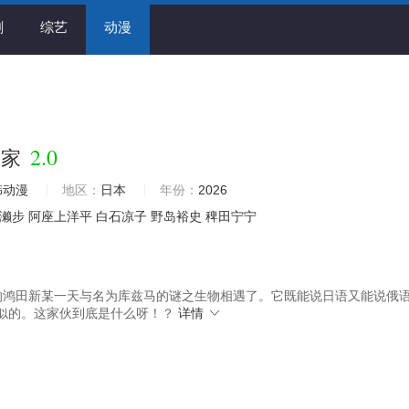
剧
综艺
动漫
2.0
的家
韩动漫
地区：
日本
年份：
2026
濑步
阿座上洋平
白石凉子
野岛裕史
稗田宁宁
鸿田新某一天与名为库兹马的谜之生物相遇了。它既能说日语又能说俄
似的。这家伙到底是什么呀！？
详情