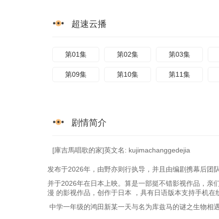
超速云播
第01集
第02集
第03集
第09集
第10集
第11集
剧情简介
[庫吉馬唱歌的家]英文名: kujimachanggedejia
发布于2026年，由野亦则行执导，并且由编剧携幕后团
并于2026年在日本上映。算是一部挺不错影视作品，亲
漫 的影视作品，创作于日本 ，具有日语版本支持手机在
中学一年级的鸿田新某一天与名为库兹马的谜之生物相