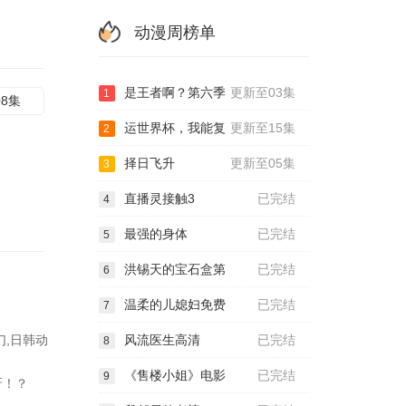
动漫周榜单
是王者啊？第六季
更新至03集
1
08集
运世界杯，我能复
更新至15集
2
择日飞升
更新至05集
3
直播灵接触3
已完结
4
最强的身体
已完结
5
洪锡天的宝石盒第
已完结
6
温柔的儿媳妇免费
已完结
7
,日韩动
风流医生高清
已完结
8
《售楼小姐》电影
已完结
9
呀！？