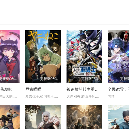
更新至06集
更新至06集
更新至06集
更新至
兽焦糖味
尼古喵喵
被追放的转生重骑士用游戏知识开无双
千贺光莉,梶田大嗣,关根明良,白石晴香,三石琴乃,小西克幸,松井惠理子
夏吉优子,松冈美里,船户百合绘,清水彩香,井泽诗织,明智璃子,稻田彻
大冢刚央,若山诗音,阿部菜摘子
内详