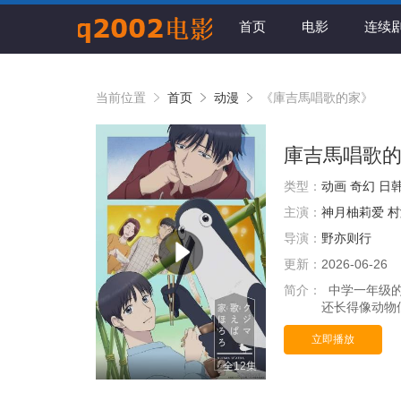
首页
电影
连续
当前位置
首页
动漫
《庫吉馬唱歌的家》
庫吉馬唱歌
类型：
动画
奇幻
日
主演：
神月柚莉爱
村
导演：
野亦则行
更新：
2026-06-26
简介：
中学一年级的
还长得像动物
立即播放
全12集