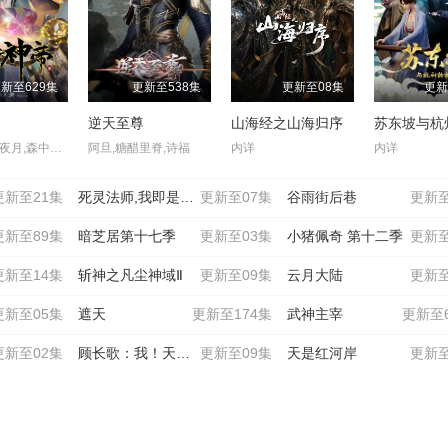
新至629集
更新至538集
更新至08集
更新
帝
逆天至尊
山海经之山海归序
,溪林,冷泉夜月,森中人,忻子约,音匣老鬼
阿旦,糖醋里脊,诗福
内详
内详
更新至21集
死灵法师,我即是天灾(2
更新至07集
谷雨街后巷
更新至
更新至89集
暗芝居第十七季
更新至03集
小猪佩奇 第十二季
更新至
更新至14集
斩神之凡尘神域Ⅱ
更新至09集
云月大陆
更新至
更新至05集
遮天
更新至174集
武神主宰
更新至6
更新至02集
顾长歌：我！天命大反派
更新至09集
天是红河岸
更新至