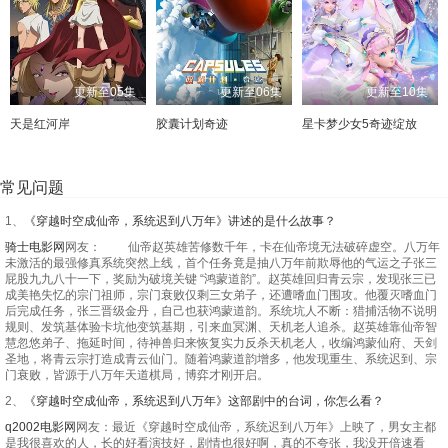
更新至05集
更新至06集
更新至10集
天是红河岸
胶囊计划奇迹
星卡梦少女5奇迹绽放
常见问题
1、
《穿越时空成仙帝，系统迟到八万年》讲述的是什么故事？
骑士电影网
网友： 仙帝赵英雄苦修数千年，卡在仙帝境无法破碎虚空。八万年
未激活的最强修真系统突然上线，首个任务竟是抽八万年前欺辱他的气运之子张三
屁股九九八十一下，奖励为破境关键 “鸿蒙道韵”。赵英雄回归青云宗，发现张三已
成美艳失忆的宗门祖师，宗门衰败仅剩三女弟子，还遭嗜血门围攻。他覆灭嗜血门
后完成任务，张三晋级金丹，自己也获鸿蒙道韵。系统坑人不断：猎捕活物不说明
规则、发筑基体验卡坑他变筑基期，引来血冥渊、天机老人追杀。赵英雄靠仙帝智
慧忽悠弟子、拖延时间，待神兽归来恢复实力反杀天机老人，收编鸿蒙仙府、天剑
圣地，将青云宗打造成青云仙门。随着鸿蒙道韵增多，他发现重生、系统迟到、宗
门衰败，皆源于八万年天道棋局，博弈才刚开启。
2、
《穿越时空成仙帝，系统迟到八万年》这部剧中的台词，你怎么看？
q2002电影网
网友：最近《穿越时空成仙帝，系统迟到八万年》上映了，男女主都
是我很喜欢的人，长的好看演技好，剧情也很好啊，真的不夸张，我没开倍速看