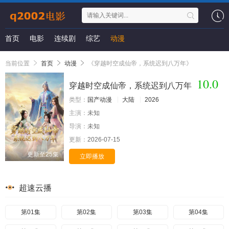
首页
电影
连续剧
综艺
动漫
当前位置
首页
动漫
《穿越时空成仙帝，系统迟到八万年》
10.0
穿越时空成仙帝，系统迟到八万年
类型：
国产动漫
大陆
2026
主演：
未知
导演：
未知
更新：
2026-07-15
更新至25集
立即播放
超速云播
第01集
第02集
第03集
第04集