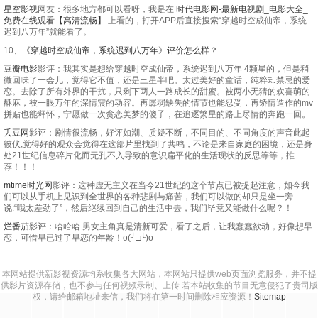
星空影视
网友：很多地方都可以看呀，我是在
时代电影网-最新电视剧_电影大全_
免费在线观看【高清流畅】
上看的，打开APP后直接搜索“穿越时空成仙帝，系统
迟到八万年”就能看了。
10、
《穿越时空成仙帝，系统迟到八万年》评价怎么样？
豆瓣电影
影评：我其实是想给穿越时空成仙帝，系统迟到八万年 4颗星的，但是稍
微回味了一会儿，觉得它不值，还是三星半吧。太过美好的童话，纯粹却禁忌的爱
恋。去除了所有外界的干扰，只剩下两人一路成长的甜蜜。被两小无猜的欢喜萌的
酥麻，被一眼万年的深情震的动容。再孱弱缺失的情节也能忍受，再矫情造作的mv
拼贴也能释怀，宁愿做一次贪恋美梦的傻子，在追逐繁星的路上尽情的奔跑一回。
丢豆网
影评：剧情很流畅，好评如潮、质疑不断，不同目的、不同角度的声音此起
彼伏,觉得好的观众会觉得在这部片里找到了共鸣，不论是来自家庭的困境，还是身
处21世纪信息碎片化而无孔不入导致的意识扁平化的生活现状的反思等等，推
荐！！！
mtime时光网
影评：这种虚无主义在当今21世纪的这个节点已被提起注意，如今我
们可以从手机上见识到全世界的各种悲剧与痛苦，我们可以做的却只是坐一旁
说:“哦太差劲了”，然后继续回到自己的生活中去，我们毕竟又能做什么呢？！
烂番茄
影评：哈哈哈 男女主角真是清新可爱，看了之后，让我蠢蠢欲动，好像想早
恋，可惜早已过了早恋的年龄！o(╯□╰)o
本网站提供新影视资源均系收集各大网站，本网站只提供web页面浏览服务，并不提
供影片资源存储，也不参与任何视频录制、上传 若本站收集的节目无意侵犯了贵司版
权，请给邮箱地址来信，我们将在第一时间删除相应资源！
Sitemap