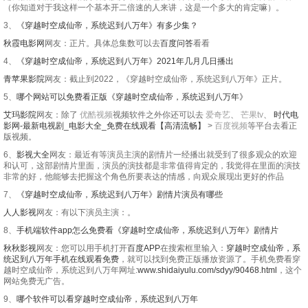
（你知道对于我这样一个基本开二倍速的人来讲，这是一个多大的肯定嘛）。
3、
《穿越时空成仙帝，系统迟到八万年》有多少集？
秋霞电影网
网友：正片。具体总集数可以去
百度问答
看看
4、
《穿越时空成仙帝，系统迟到八万年》2021年几月几日播出
青苹果影院
网友：截止到2022，《穿越时空成仙帝，系统迟到八万年》正片。
5、
哪个网站可以免费看正版《穿越时空成仙帝，系统迟到八万年》
艾玛影院
网友：除了
优酷视频
视频软件之外你还可以去
爱奇艺
、
芒果tv
、
时代电
影网-最新电视剧_电影大全_免费在线观看【高清流畅】
>
百度视频
等平台去看正
版视频。
6、
影视大全
网友：最近有等演员主演的剧情片一经播出就受到了很多观众的欢迎
和认可，这部剧情片里面，演员的演技都是非常值得肯定的，我觉得在里面的演技
非常的好，他能够去把握这个角色所要表达的情感，向观众展现出更好的作品
7、
《穿越时空成仙帝，系统迟到八万年》剧情片演员有哪些
人人影视
网友：有以下演员主演：。
8、
手机端软件app怎么免费看《穿越时空成仙帝，系统迟到八万年》剧情片
秋秋影视
网友：您可以用手机打开
百度APP
在搜索框里输入：
穿越时空成仙帝，系
统迟到八万年手机在线观看免费
，就可以找到免费正版播放资源了。手机免费看穿
越时空成仙帝，系统迟到八万年网址:
www.shidaiyulu.com/sdyy/90468.html
，这个
网站免费无广告。
9、
哪个软件可以看穿越时空成仙帝，系统迟到八万年