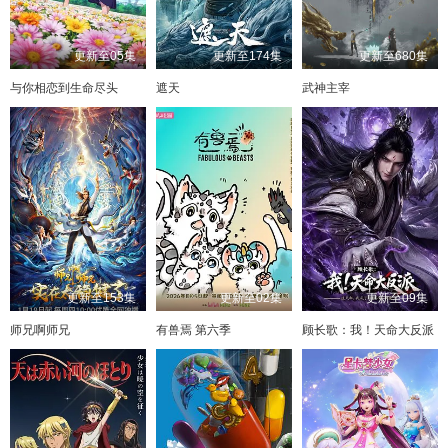
更新至05集
更新至174集
更新至680集
与你相恋到生命尽头
遮天
武神主宰
更新至153集
更新至02集
更新至09集
师兄啊师兄
有兽焉 第六季
顾长歌：我！天命大反派