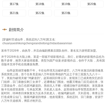
第17集
第18集
第19集
第20集
第21集
第22集
第23集
剧情简介
[穿越时空成仙帝，系统迟到八万年]英文名:
chuanyueshikongchengxiandixitongchidaobawannian
发布于2026年，由执导，并且由编剧携幕后团队创作。著名实力派明星加盟。
并于2026年在大陆上映。算是一部挺不错影视作品，亲们，好看的的影视作品也为
数不多呀，推荐大家值得观看。类型为国产动漫 的影视作品，创作于大陆 ，具有国
语版本支持手机在线播放免费。
仙帝赵英雄苦修数千年，卡在仙帝境无法破碎虚空。八万年未激活的最强修真
系统突然上线，首个任务竟是抽八万年前欺辱他的气运之子张三屁股九九八十一
下，奖励为破境关键 “鸿蒙道韵”。赵英雄回归青云宗，发现张三已成美艳失忆的宗
门祖师，宗门衰败仅剩三女弟子，还遭嗜血门围攻。他覆灭嗜血门后完成任务，张
三晋级金丹，自己也获鸿蒙道韵。系统坑人不断：猎捕活物不说明规则、发筑基体
验卡坑他变筑基期，引来血冥渊、天机老人追杀。赵英雄靠仙帝智慧忽悠弟子、拖
延时间，待神兽归来恢复实力反杀天机老人，收编鸿蒙仙府、天剑圣地，将青云宗
打造成青云仙门。随着鸿蒙道韵增多，他发现重生、系统迟到、宗门衰败，皆源于
八万年天道棋局，博弈才刚开启。