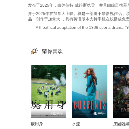
发布于2025年，由休伯特·戴维斯执导，并且由编剧携
并于2025年在加拿大上映。算是一部挺不错影视作品，
品，创作于加拿大 ，具有英语版本支持手机在线播放免
A theatrical adaptation of the 1986 sports drama “Y
猜你喜欢
HD中字
HD中字
废用身
水流
庄园凶