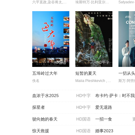
六平直政,染谷将太,泷内公美,北村有起哉,吉冈睦雄,中村映里子,广末哲万,中井友望
埃斯特万·比利亚尔迪,伊莎贝尔·艾梅·冈萨蕾斯-索拉,萨拉·贝西奥,雅兹明·卡巴洛,艾玛·法约·杜阿尔特,埃内斯蒂娜·加蒂,克劳迪娅·桑切丝
HD国语
HD中字
五埠岭过大年
短暂的夏天
一切从
佚名
Maiia Pleshkevich , Aleksandr Feklistov , Vesna Jovanovic , Yakov Karykhalin , Aleksandr Karpushin , Stojsa Oljacic , Ivan Denic
血浓于水2025
HD中字
布卡约·萨卡：时不
探星者
HD中字
爱无退路
驶向她的春天​
HD国语
一招一食
惊天救援
HD国语
婚事2023