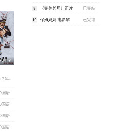
《完美邻居》正片
已完结
9
保姆妈妈[电影解
已完结
10
HD中字
裴晟祐,郑家蓝,李絮,赵汉哲,尹敬浩
D国语
D国语
D国语
D国语