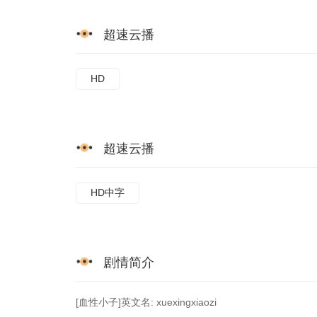
超速云播
HD
超速云播
HD中字
剧情简介
[血性小子]英文名: xuexingxiaozi