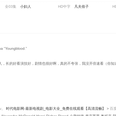
全03集
小妇人
HD中字
凡夫俗子
H
a “Youngblood.”
人，长的好看演技好，剧情也很好啊，真的不夸张，我没开倍速看（你知
v
、
时代电影网-最新电视剧_电影大全_免费在线观看【高清流畅】
>
百
exandra,McDonald,Henri,Richer-Picard,小唐纳德·麦克莱恩