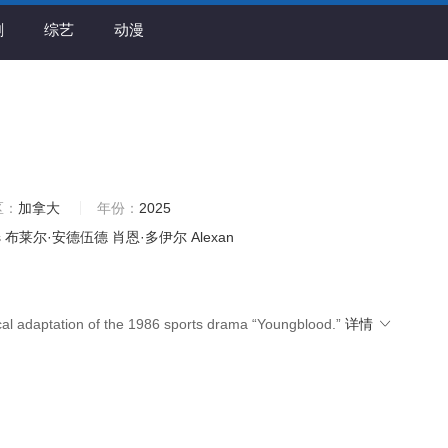
剧
综艺
动漫
区：
加拿大
年份：
2025
s
布莱尔·安德伍德
肖恩·多伊尔
Alexan
 adaptation of the 1986 sports drama “Youngblood.”
详情