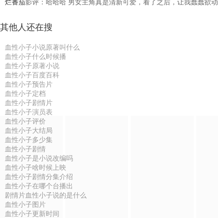
烂番茄
影评：哈哈哈 男女主角真是清新可爱，看了之后，让我蠢蠢欲动，
其他人还在搜
血性小子小说原著叫什么
血性小子什么时候播
血性小子原著小说
血性小子百度百科
血性小子预告片
血性小子定档
血性小子剧情片
血性小子演员表
血性小子评价
血性小子大结局
血性小子多少集
血性小子剧情
血性小子是小说改编吗
血性小子啥时候上映
血性小子剧情分集介绍
血性小子在哪个台播出
剧情片血性小子说的是什么
血性小子图片
血性小子更新时间