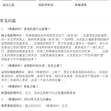
深信之疑
暗影伊莉丝
终极调查
常见问题
1、
《蜂蜜的针》讲述的是什么故事？
骑士电影网
网友： 性格孤僻的农科院研究员支宁（袁泉 饰），在爱情里四处碰壁。
在一次文学讲座上，她对作家寇逸（耿乐 饰）一见钟情，从此陷入偏执爱情的她开
始悄悄跟在寇逸身后……在偶然的契机下，支宁应寇逸之邀加入一场旅行。本以为
是靠近心意的“爱情”之旅，却没料到途中变故接踵而至，逐渐成为了一场亡命之
行。蹊跷的命案接连发生，所有人和事都在朝着完全失控的方向狂奔…… 以爱
之名的潘多拉魔盒已然开启，当爱意被执念裹挟，人究竟会为了守住所谓的“爱”，
突破多少不可逾越的边界？
2、
《蜂蜜的针》这部剧中的台词，你怎么看？
q2002电影网
网友：最近《蜂蜜的针》上映了，男女主都是我很喜欢的人，长的好
看演技好，剧情也很好啊，真的不夸张，我没开倍速看（你知道对于我这样一个基
本开二倍速的人来讲，这是一个多大的肯定嘛）。
3、
《蜂蜜的针》有多少集？
秋霞电影网
网友：正片。具体总集数可以去
百度问答
看看
4、
《蜂蜜的针》2021年几月几日播出
青苹果影院
网友：截止到2022，《蜂蜜的针》正片。