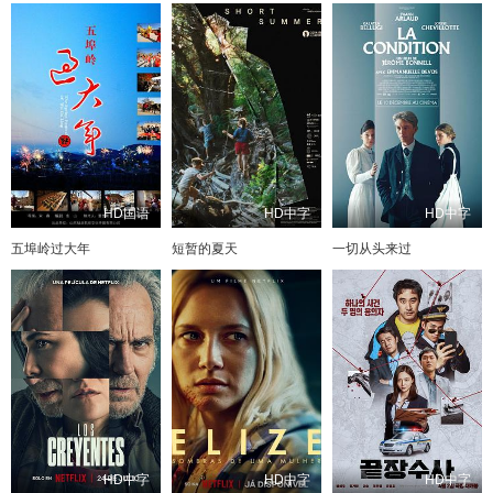
HD国语
HD中字
HD中字
五埠岭过大年
短暂的夏天
一切从头来过
HD中字
HD中字
HD中字