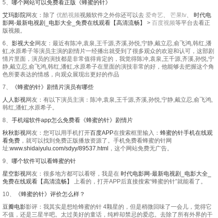
5、
哪个网站可以免费看正版《蜂蜜的针》
艾玛影院
网友：除了
优酷视频
视频软件之外你还可以去
爱奇艺
、
芒果tv
、
时代电
影网-最新电视剧_电影大全_免费在线观看【高清流畅】
>
百度视频
等平台去看正
版视频。
6、
影视大全
网友：最近有陈冲,袁泉,王千源,齐溪,孙悦,宁静,戴立忍,俞飞鸿,韩红,潘
虹,水原希子等演员主演的剧情片一经播出就受到了很多观众的欢迎和认可，这部剧
情片里面，演员的演技都是非常值得肯定的，我觉得陈冲,袁泉,王千源,齐溪,孙悦,宁
静,戴立忍,俞飞鸿,韩红,潘虹,水原希子在里面的演技非常的好，他能够去把握这个角
色所要表达的情感，向观众展现出更好的作品
7、
《蜂蜜的针》剧情片演员有哪些
人人影视
网友：有以下演员主演：陈冲,袁泉,王千源,齐溪,孙悦,宁静,戴立忍,俞飞鸿,
韩红,潘虹,水原希子。
8、
手机端软件app怎么免费看《蜂蜜的针》剧情片
秋秋影视
网友：您可以用手机打开
百度APP
在搜索框里输入：
蜂蜜的针手机在线观
看免费
，就可以找到免费正版播放资源了。手机免费看蜂蜜的针网
址:
www.shidaiyulu.com/sdyy/89537.html
，这个网站免费无广告。
9、
哪个软件可以看蜂蜜的针
星空影视
网友：很多地方都可以看呀，我是在
时代电影网-最新电视剧_电影大全_
免费在线观看【高清流畅】
上看的，打开APP后直接搜索“蜂蜜的针”就能看了。
10、
《蜂蜜的针》评价怎么样？
豆瓣电影
影评：我其实是想给蜂蜜的针 4颗星的，但是稍微回味了一会儿，觉得它
不值，还是三星半吧。太过美好的童话，纯粹却禁忌的爱恋。去除了所有外界的干