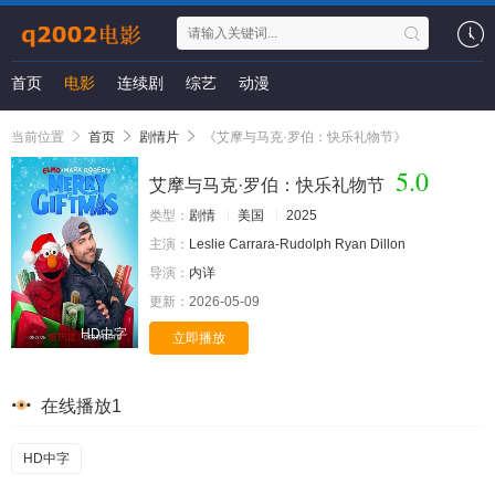
首页
电影
连续剧
综艺
动漫
当前位置
首页
剧情片
《艾摩与马克·罗伯：快乐礼物节》
5.0
艾摩与马克·罗伯：快乐礼物节
类型：
剧情
美国
2025
主演：
Leslie Carrara-Rudolph
Ryan Dillon
导演：
内详
更新：
2026-05-09
HD中字
立即播放
在线播放1
HD中字