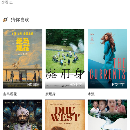
少看点。
猜你喜欢
HD国语
HD中字
HD中字
走马观花
废用身
水流