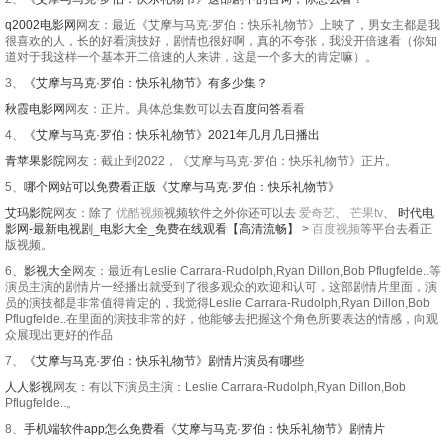
q2002电影网
网友：最近《艾摩与马克·罗伯：快乐礼物节》上映了，男女主都是我
很喜欢的人，长的好看演技好，剧情也很好啊，真的不夸张，我没开倍速看（你知
道对于我这样一个基本开二倍速的人来讲，这是一个多大的肯定嘛）。
3、
《艾摩与马克·罗伯：快乐礼物节》有多少集？
秋霞电影网
网友：正片。具体总集数可以去
百度问答
看看
4、
《艾摩与马克·罗伯：快乐礼物节》2021年几月几日播出
青苹果影院
网友：截止到2022，《艾摩与马克·罗伯：快乐礼物节》正片。
5、
哪个网站可以免费看正版《艾摩与马克·罗伯：快乐礼物节》
艾玛影院
网友：除了
优酷视频
视频软件之外你还可以去
爱奇艺
、
芒果tv
、
时代电
影网-最新电视剧_电影大全_免费在线观看【高清流畅】
>
百度视频
等平台去看正
版视频。
6、
影视大全
网友：最近有Leslie Carrara-Rudolph,Ryan Dillon,Bob Pflugfelde..等
演员主演的剧情片一经播出就受到了很多观众的欢迎和认可，这部剧情片里面，演
员的演技都是非常值得肯定的，我觉得Leslie Carrara-Rudolph,Ryan Dillon,Bob
Pflugfelde..在里面的演技非常的好，他能够去把握这个角色所要表达的情感，向观
众展现出更好的作品
7、
《艾摩与马克·罗伯：快乐礼物节》剧情片演员有哪些
人人影视
网友：有以下演员主演：Leslie Carrara-Rudolph,Ryan Dillon,Bob
Pflugfelde..。
8、
手机端软件app怎么免费看《艾摩与马克·罗伯：快乐礼物节》剧情片