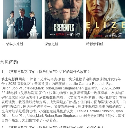
HD中字
HD中字
HD中字
一切从头来过
深信之疑
暗影伊莉丝
常见问题
1、
《艾摩与马克·罗伯：快乐礼物节》讲述的是什么故事？
骑士电影网
网友： 片名：艾摩与马克·罗伯：快乐礼物节电影类别:剧情片发行年
份：2025 首映地区：美国导演：内详演员：Leslie Carrara-Rudolph,Ryan
Dillon,Bob Pflugfelder,Mark Rober,Bam Singhasaneh 更新时间：2025-12-09
22:45电影《艾摩与马克·罗伯：快乐礼物节》首播即登顶多个热度榜单，收视与口
碑的真实情况到底怎样？从收视数据来看，《艾摩与马克·罗伯：快乐礼物节》首播
表现强势，收视曲线持续走高，成为同期热门作品；但口碑方面却呈现“收视高、口
碑平”的状态，网络评价褒贬不一。某瓣尚未开分，热评中既有对故事内核的肯定，
也有对细节处理的吐槽。小编追完前几集后认为，Leslie Carrara-Rudolph,Ryan
Dillon,Bob Pflugfelder,Mark Rober,Bam Singhasaneh对角色的理解很到位，演技
自然不尴尬，为剧集增添了不少看点。
2、
《艾摩与马克·罗伯：快乐礼物节》这部剧中的台词，你怎么看？