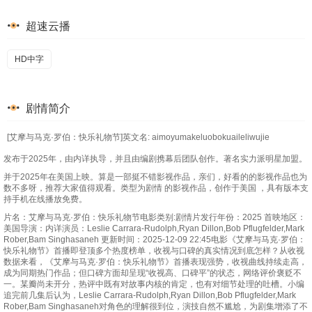
超速云播
HD中字
剧情简介
[艾摩与马克·罗伯：快乐礼物节]英文名: aimoyumakeluobokuaileliwujie
发布于2025年，由内详执导，并且由编剧携幕后团队创作。著名实力派明星加盟。
并于2025年在美国上映。算是一部挺不错影视作品，亲们，好看的的影视作品也为
数不多呀，推荐大家值得观看。类型为剧情 的影视作品，创作于美国 ，具有版本支
持手机在线播放免费。
片名：艾摩与马克·罗伯：快乐礼物节电影类别:剧情片发行年份：2025 首映地区：
美国导演：内详演员：Leslie Carrara-Rudolph,Ryan Dillon,Bob Pflugfelder,Mark
Rober,Bam Singhasaneh 更新时间：2025-12-09 22:45电影《艾摩与马克·罗伯：
快乐礼物节》首播即登顶多个热度榜单，收视与口碑的真实情况到底怎样？从收视
数据来看，《艾摩与马克·罗伯：快乐礼物节》首播表现强势，收视曲线持续走高，
成为同期热门作品；但口碑方面却呈现“收视高、口碑平”的状态，网络评价褒贬不
一。某瓣尚未开分，热评中既有对故事内核的肯定，也有对细节处理的吐槽。小编
追完前几集后认为，Leslie Carrara-Rudolph,Ryan Dillon,Bob Pflugfelder,Mark
Rober,Bam Singhasaneh对角色的理解很到位，演技自然不尴尬，为剧集增添了不