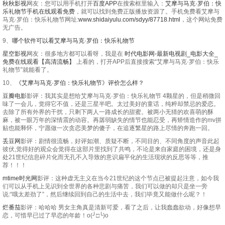
秋秋影视
网友：您可以用手机打开
百度APP
在搜索框里输入：
艾摩与马克·罗伯：快
乐礼物节手机在线观看免费
，就可以找到免费正版播放资源了。手机免费看艾摩与
马克·罗伯：快乐礼物节网址:
www.shidaiyulu.com/sdyy/87718.html
，这个网站免费
无广告。
9、
哪个软件可以看艾摩与马克·罗伯：快乐礼物节
星空影视
网友：很多地方都可以看呀，我是在
时代电影网-最新电视剧_电影大全_
免费在线观看【高清流畅】
上看的，打开APP后直接搜索“艾摩与马克·罗伯：快乐
礼物节”就能看了。
10、
《艾摩与马克·罗伯：快乐礼物节》评价怎么样？
豆瓣电影
影评：我其实是想给艾摩与马克·罗伯：快乐礼物节 4颗星的，但是稍微回
味了一会儿，觉得它不值，还是三星半吧。太过美好的童话，纯粹却禁忌的爱恋。
去除了所有外界的干扰，只剩下两人一路成长的甜蜜。被两小无猜的欢喜萌的酥
麻，被一眼万年的深情震的动容。再孱弱缺失的情节也能忍受，再矫情造作的mv拼
贴也能释怀，宁愿做一次贪恋美梦的傻子，在追逐繁星的路上尽情的奔跑一回。
丢豆网
影评：剧情很流畅，好评如潮、质疑不断，不同目的、不同角度的声音此起
彼伏,觉得好的观众会觉得在这部片里找到了共鸣，不论是来自家庭的困境，还是身
处21世纪信息碎片化而无孔不入导致的意识扁平化的生活现状的反思等等，推
荐！！！
mtime时光网
影评：这种虚无主义在当今21世纪的这个节点已被提起注意，如今我
们可以从手机上见识到全世界的各种悲剧与痛苦，我们可以做的却只是坐一旁
说:“哦太差劲了”，然后继续回到自己的生活中去，我们毕竟又能做什么呢？！
烂番茄
影评：哈哈哈 男女主角真是清新可爱，看了之后，让我蠢蠢欲动，好像想早
恋，可惜早已过了早恋的年龄！o(╯□╰)o