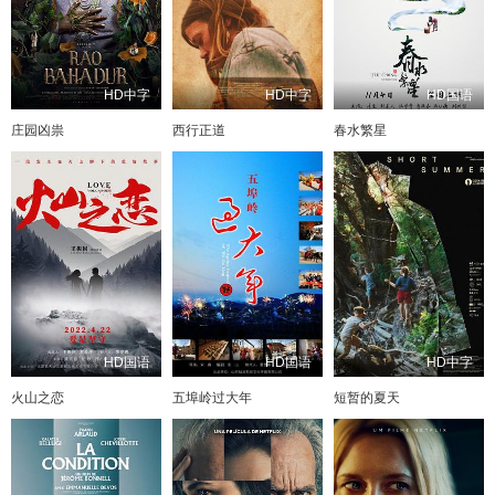
HD中字
HD中字
HD国语
庄园凶祟
西行正道
春水繁星
HD国语
HD国语
HD中字
火山之恋
五埠岭过大年
短暂的夏天