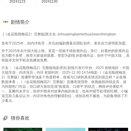
20241123
20241130
剧情简介
[《金花瓶楷梅花2》完整版]英文名: jinhuapingkaimeihua2wanzhengban
发布于2025年，由内详执导，并且由编剧携幕后团队创作。著名实力派明星加盟。
并于2025年在中国大陆上映。算是一部挺不错影视作品，亲们，好看的的影视作品
也为数不多呀，推荐大家值得观看。类型为剧情 的影视作品，创作于中国大陆 ，具
有版本支持手机在线播放免费。
片名：《金花瓶楷梅花2》完整版电影类别:剧情片发行年份：2025 首映地区：中国
大陆导演：内详演员：内详 更新时间：2025-12-30 14:54电影《《金花瓶楷梅花
2》完整版》首播即登顶多个热度榜单，收视与口碑的真实情况到底怎样？从收视
数据来看，《《金花瓶楷梅花2》完整版》首播表现强势，收视曲线持续走高，成
为同期热门作品；但口碑方面却呈现“收视高、口碑平”的状态，网络评价褒贬不
一。某瓣尚未开分，热评中既有对故事内核的肯定，也有对细节处理的吐槽。小编
追完前几集后认为，内详对角色的理解很到位，演技自然不尴尬，为剧集增添了不
少看点。
猜你喜欢