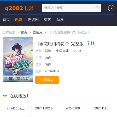
首页
电影
连续剧
综艺
动漫
当前位置
首页
剧情片
《《金花瓶楷梅花2》完整版》
3.0
《金花瓶楷梅花2》完整版
类型：
剧情
中国大陆
2025
主演：
内详
导演：
内详
更新：
2026-04-16
已完结
立即播放
在线播放1
20241102上
20241102下
20241109
20241116