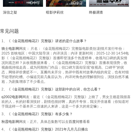
HD中字
HD中字
HD中字
深信之疑
暗影伊莉丝
终极调查
常见问题
1、
《《金花瓶楷梅花2》完整版》讲述的是什么故事？
骑士电影网
网友： 片名：《金花瓶楷梅花2》完整版电影类别:剧情片发行年份：
2025 首映地区：中国大陆导演：内详演员：内详 更新时间：2025-12-30 14:54电
影《《金花瓶楷梅花2》完整版》首播即登顶多个热度榜单，收视与口碑的真实情
况到底怎样？从收视数据来看，《《金花瓶楷梅花2》完整版》首播表现强势，收
视曲线持续走高，成为同期热门作品；但口碑方面却呈现“收视高、口碑平”的状
态，网络评价褒贬不一。某瓣尚未开分，热评中既有对故事内核的肯定，也有对细
节处理的吐槽。小编追完前几集后认为，内详对角色的理解很到位，演技自然不尴
尬，为剧集增添了不少看点。
2、
《《金花瓶楷梅花2》完整版》这部剧中的台词，你怎么看？
q2002电影网
网友：最近《《金花瓶楷梅花2》完整版》上映了，男女主都是我很喜
欢的人，长的好看演技好，剧情也很好啊，真的不夸张，我没开倍速看（你知道对
于我这样一个基本开二倍速的人来讲，这是一个多大的肯定嘛）。
3、
《《金花瓶楷梅花2》完整版》有多少集？
秋霞电影网
网友：正片。具体总集数可以去
百度问答
看看
4、
《《金花瓶楷梅花2》完整版》2021年几月几日播出