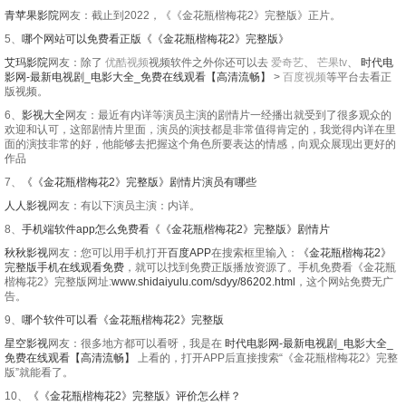
青苹果影院
网友：截止到2022，《《金花瓶楷梅花2》完整版》正片。
5、
哪个网站可以免费看正版《《金花瓶楷梅花2》完整版》
艾玛影院
网友：除了
优酷视频
视频软件之外你还可以去
爱奇艺
、
芒果tv
、
时代电
影网-最新电视剧_电影大全_免费在线观看【高清流畅】
>
百度视频
等平台去看正
版视频。
6、
影视大全
网友：最近有内详等演员主演的剧情片一经播出就受到了很多观众的
欢迎和认可，这部剧情片里面，演员的演技都是非常值得肯定的，我觉得内详在里
面的演技非常的好，他能够去把握这个角色所要表达的情感，向观众展现出更好的
作品
7、
《《金花瓶楷梅花2》完整版》剧情片演员有哪些
人人影视
网友：有以下演员主演：内详。
8、
手机端软件app怎么免费看《《金花瓶楷梅花2》完整版》剧情片
秋秋影视
网友：您可以用手机打开
百度APP
在搜索框里输入：
《金花瓶楷梅花2》
完整版手机在线观看免费
，就可以找到免费正版播放资源了。手机免费看《金花瓶
楷梅花2》完整版网址:
www.shidaiyulu.com/sdyy/86202.html
，这个网站免费无广
告。
9、
哪个软件可以看《金花瓶楷梅花2》完整版
星空影视
网友：很多地方都可以看呀，我是在
时代电影网-最新电视剧_电影大全_
免费在线观看【高清流畅】
上看的，打开APP后直接搜索“《金花瓶楷梅花2》完整
版”就能看了。
10、
《《金花瓶楷梅花2》完整版》评价怎么样？