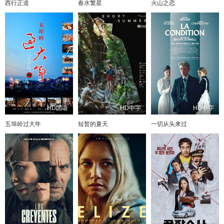
西行正道
春水繁星
火山之恋
HD国语
HD中字
HD中字
五埠岭过大年
短暂的夏天
一切从头来过