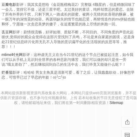
豆瓣电影
影评：我其实是想给《金花瓶楷梅花2》完整版 4颗星的，但是稍微回味了
一会儿，觉得它不值，还是三星半吧。太过美好的童话，纯粹却禁忌的爱恋。去除
了所有外界的干扰，只剩下两人一路成长的甜蜜。被两小无猜的欢喜萌的酥麻，被
一眼万年的深情震的动容。再孱弱缺失的情节也能忍受，再矫情造作的mv拼贴也能
释怀，宁愿做一次贪恋美梦的傻子，在追逐繁星的路上尽情的奔跑一回。
丢豆网
影评：剧情很流畅，好评如潮、质疑不断，不同目的、不同角度的声音此起
彼伏,觉得好的观众会觉得在这部片里找到了共鸣，不论是来自家庭的困境，还是身
处21世纪信息碎片化而无孔不入导致的意识扁平化的生活现状的反思等等，推
荐！！！
mtime时光网
影评：这种虚无主义在当今21世纪的这个节点已被提起注意，如今我
们可以从手机上见识到全世界的各种悲剧与痛苦，我们可以做的却只是坐一旁
说:“哦太差劲了”，然后继续回到自己的生活中去，我们毕竟又能做什么呢？！
烂番茄
影评：哈哈哈 男女主角真是清新可爱，看了之后，让我蠢蠢欲动，好像想早
恋，可惜早已过了早恋的年龄！o(╯□╰)o
本网站提供新影视资源均系收集各大网站，本网站只提供web页面浏览服务，并不提
供影片资源存储，也不参与任何视频录制、上传 若本站收集的节目无意侵犯了贵司版
权，请给邮箱地址来信，我们将在第一时间删除相应资源！
Sitemap