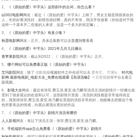
2、
《《原始的爱》中字头》这部剧中的台词，你怎么看？
q2002电影网
网友：最近《《原始的爱》中字头》上映了，男女主都是我很喜欢的
人，长的好看演技好，剧情也很好啊，真的不夸张，我没开倍速看（你知道对于我
这样一个基本开二倍速的人来讲，这是一个多大的肯定嘛）。
3、
《《原始的爱》中字头》有多少集？
秋霞电影网
网友：正片。具体总集数可以去
百度问答
看看
4、
《《原始的爱》中字头》2021年几月几日播出
青苹果影院
网友：截止到2022，《《原始的爱》中字头》正片。
5、
哪个网站可以免费看正版《《原始的爱》中字头》
艾玛影院
网友：除了
优酷视频
视频软件之外你还可以去
爱奇艺
、
芒果tv
、
时代电
影网-最新电视剧_电影大全_免费在线观看【高清流畅】
>
百度视频
等平台去看正
版视频。
6、
影视大全
网友：最近有张菲,费玉清,黄安,徐乃麟等演员主演的剧情片一经播出就
受到了很多观众的欢迎和认可，这部剧情片里面，演员的演技都是非常值得肯定
的，我觉得张菲,费玉清,黄安,徐乃麟在里面的演技非常的好，他能够去把握这个角
色所要表达的情感，向观众展现出更好的作品
7、
《《原始的爱》中字头》剧情片演员有哪些
人人影视
网友：有以下演员主演：张菲,费玉清,黄安,徐乃麟。
8、
手机端软件app怎么免费看《《原始的爱》中字头》剧情片
秋秋影视
网友：您可以用手机打开
百度APP
在搜索框里输入：
《原始的爱》中字头