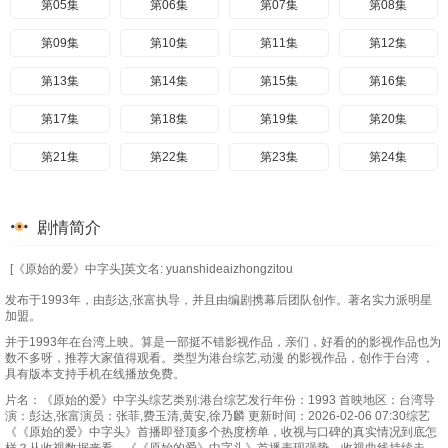
第05集
第06集
第07集
第08集
第09集
第10集
第11集
第12集
第13集
第14集
第15集
第16集
第17集
第18集
第19集
第20集
第21集
第22集
第23集
第24集
剧情简介
[《原始的爱》中字头]英文名: yuanshideaizhongzitou
发布于1993年，由彭达,张富执导，并且由编剧携幕后团队创作。著名实力派明星
加盟。
并于1993年在台湾上映。算是一部挺不错影视作品，亲们，好看的的影视作品也为
数不多呀，推荐大家值得观看。类型为港台综艺,动漫 的影视作品，创作于台湾 ，
具有版本支持手机在线播放免费。
片名：《原始的爱》中字头综艺类别:港台综艺发行年份：1993 首映地区：台湾导
演：彭达,张富演员：张菲,费玉清,黄安,徐乃麟 更新时间：2026-02-06 07:30综艺
《《原始的爱》中字头》首播即登顶多个热度榜单，收视与口碑的真实情况到底怎