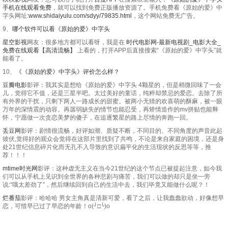
手机在线观看免费
，就可以找到免费正版播放资源了。手机免费看《原始的爱》中
字头网址:
www.shidaiyulu.com/sdyy/79835.html
，这个网站免费无广告。
9、
哪个软件可以看《原始的爱》中字头
星空影视
网友：很多地方都可以看呀，我是在
时代电影网-最新电视剧_电影大全_
免费在线观看【高清流畅】
上看的，打开APP后直接搜索“《原始的爱》中字头”就
能看了。
10、
《《原始的爱》中字头》评价怎么样？
豆瓣电影
影评：我其实是想给《原始的爱》中字头 4颗星的，但是稍微回味了一会
儿，觉得它不值，还是三星半吧。太过美好的童话，纯粹却禁忌的爱恋。去除了所
有外界的干扰，只剩下两人一路成长的甜蜜。被两小无猜的欢喜萌的酥麻，被一眼
万年的深情震的动容。再孱弱缺失的情节也能忍受，再矫情造作的mv拼贴也能释
怀，宁愿做一次贪恋美梦的傻子，在追逐繁星的路上尽情的奔跑一回。
丢豆网
影评：剧情很流畅，好评如潮、质疑不断，不同目的、不同角度的声音此起
彼伏,觉得好的观众会觉得在这部片里找到了共鸣，不论是来自家庭的困境，还是身
处21世纪信息碎片化而无孔不入导致的意识扁平化的生活现状的反思等等，推
荐！！！
mtime时光网
影评：这种虚无主义在当今21世纪的这个节点已被提起注意，如今我
们可以从手机上见识到全世界的各种悲剧与痛苦，我们可以做的却只是坐一旁
说:“哦太差劲了”，然后继续回到自己的生活中去，我们毕竟又能做什么呢？！
烂番茄
影评：哈哈哈 男女主角真是清新可爱，看了之后，让我蠢蠢欲动，好像想早
恋，可惜早已过了早恋的年龄！o(╯□╰)o