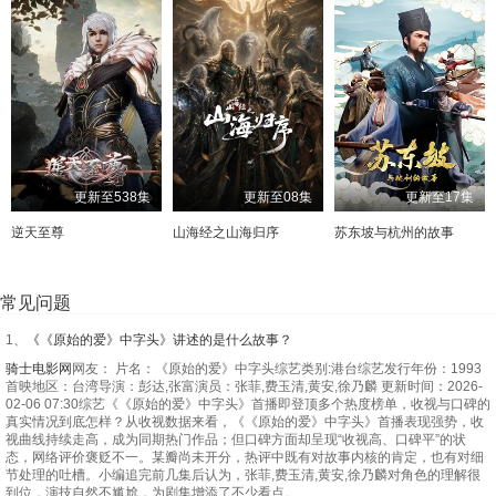
更新至538集
更新至08集
更新至17集
逆天至尊
山海经之山海归序
苏东坡与杭州的故事
常见问题
1、
《《原始的爱》中字头》讲述的是什么故事？
骑士电影网
网友： 片名：《原始的爱》中字头综艺类别:港台综艺发行年份：1993
首映地区：台湾导演：彭达,张富演员：张菲,费玉清,黄安,徐乃麟 更新时间：2026-
02-06 07:30综艺《《原始的爱》中字头》首播即登顶多个热度榜单，收视与口碑的
真实情况到底怎样？从收视数据来看，《《原始的爱》中字头》首播表现强势，收
视曲线持续走高，成为同期热门作品；但口碑方面却呈现“收视高、口碑平”的状
态，网络评价褒贬不一。某瓣尚未开分，热评中既有对故事内核的肯定，也有对细
节处理的吐槽。小编追完前几集后认为，张菲,费玉清,黄安,徐乃麟对角色的理解很
到位，演技自然不尴尬，为剧集增添了不少看点。