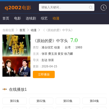
首页
电影
连续剧
综艺
动漫
当前位置
首页
动漫
《《原始的爱》中字头》
7.0
《原始的爱》中字头
类型：
港台综艺
动漫
台湾
1993
主演：
张菲
费玉清
黄安
徐乃麟
导演：
彭达
张富
更新：
2026-04-15
已完结
立即播放
在线播放1
第01集
第02集
第03集
第04集