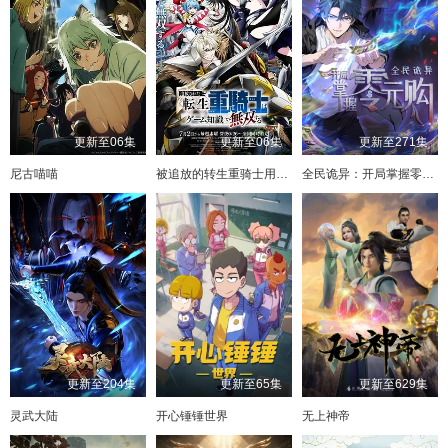
更新至06集
更新至06集
更新至271集
尼古喵喵
被追放的转生重骑士用游戏知识开无双
全民诡异：开局掌握零元购·动态漫画
更新至204集
更新至65集
更新至629集
灵武大陆
开心锤锤世界
无上神帝