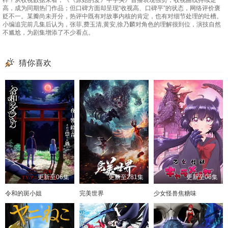
样？从收视数据来看，《《原始的爱》中字头》首播表现强势，收视曲线持续走
高，成为同期热门作品；但口碑方面却呈现“收视高、口碑平”的状态，网络评价褒
贬不一。某瓣尚未开分，热评中既有对故事内核的肯定，也有对细节处理的吐槽。
小编追完前几集后认为，张菲,费玉清,黄安,徐乃麟对角色的理解很到位，演技自然
不尴尬，为剧集增添了不少看点。
猜你喜欢
更新至06集
更新至281集
更新至06集
令和的斑小姐
完美世界
少女怪兽焦糖味