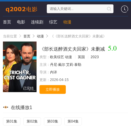
首页
电影
连续剧
综艺
动漫
当前位置
首页
动漫
《《部长送醉酒丈夫回家》未删减》
5.0
《部长送醉酒丈夫回家》未删减
类型：
欧美综艺
动漫
英国
2023
主演：
丹尼·戴尔
艾莉·泰勒
导演：
内详
更新：
2026-04-15
已完结
立即播放
在线播放1
第01集
第02集
第03集
第04集