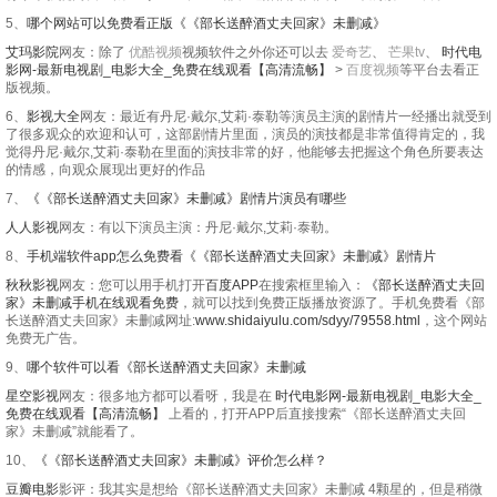
5、
哪个网站可以免费看正版《《部长送醉酒丈夫回家》未删减》
艾玛影院
网友：除了
优酷视频
视频软件之外你还可以去
爱奇艺
、
芒果tv
、
时代电
影网-最新电视剧_电影大全_免费在线观看【高清流畅】
>
百度视频
等平台去看正
版视频。
6、
影视大全
网友：最近有丹尼·戴尔,艾莉·泰勒等演员主演的剧情片一经播出就受到
了很多观众的欢迎和认可，这部剧情片里面，演员的演技都是非常值得肯定的，我
觉得丹尼·戴尔,艾莉·泰勒在里面的演技非常的好，他能够去把握这个角色所要表达
的情感，向观众展现出更好的作品
7、
《《部长送醉酒丈夫回家》未删减》剧情片演员有哪些
人人影视
网友：有以下演员主演：丹尼·戴尔,艾莉·泰勒。
8、
手机端软件app怎么免费看《《部长送醉酒丈夫回家》未删减》剧情片
秋秋影视
网友：您可以用手机打开
百度APP
在搜索框里输入：
《部长送醉酒丈夫回
家》未删减手机在线观看免费
，就可以找到免费正版播放资源了。手机免费看《部
长送醉酒丈夫回家》未删减网址:
www.shidaiyulu.com/sdyy/79558.html
，这个网站
免费无广告。
9、
哪个软件可以看《部长送醉酒丈夫回家》未删减
星空影视
网友：很多地方都可以看呀，我是在
时代电影网-最新电视剧_电影大全_
免费在线观看【高清流畅】
上看的，打开APP后直接搜索“《部长送醉酒丈夫回
家》未删减”就能看了。
10、
《《部长送醉酒丈夫回家》未删减》评价怎么样？
豆瓣电影
影评：我其实是想给《部长送醉酒丈夫回家》未删减 4颗星的，但是稍微