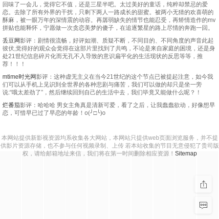
回味了一会儿，觉得它不值，还是三星半吧。太过美好的童话，纯粹却禁忌的爱
恋。去除了所有外界的干扰，只剩下两人一路成长的甜蜜。被两小无猜的欢喜萌的
酥麻，被一眼万年的深情震的动容。再孱弱缺失的情节也能忍受，再矫情造作的mv
拼贴也能释怀，宁愿做一次贪恋美梦的傻子，在追逐繁星的路上尽情的奔跑一回。
丢豆网
影评：剧情很流畅，好评如潮、质疑不断，不同目的、不同角度的声音此起
彼伏,觉得好的观众会觉得在这部片里找到了共鸣，不论是来自家庭的困境，还是身
处21世纪信息碎片化而无孔不入导致的意识扁平化的生活现状的反思等等，推
荐！！！
mtime时光网
影评：这种虚无主义在当今21世纪的这个节点已被提起注意，如今我
们可以从手机上见识到全世界的各种悲剧与痛苦，我们可以做的却只是坐一旁
说:“哦太差劲了”，然后继续回到自己的生活中去，我们毕竟又能做什么呢？！
烂番茄
影评：哈哈哈 男女主角真是清新可爱，看了之后，让我蠢蠢欲动，好像想早
恋，可惜早已过了早恋的年龄！o(╯□╰)o
本网站提供新影视资源均系收集各大网站，本网站只提供web页面浏览服务，并不提
供影片资源存储，也不参与任何视频录制、上传 若本站收集的节目无意侵犯了贵司版
权，请给邮箱地址来信，我们将在第一时间删除相应资源！
Sitemap