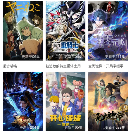
更新至06集
更新至06集
更新至271集
尼古喵喵
被追放的转生重骑士用游戏知识开无双
全民诡异：开局掌握零元购·动态漫画
更新至204集
更新至65集
更新至629集