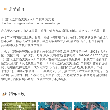
剧情简介
[《部长送醉酒丈夫回家》未删减]英文名:
buchangsongzuijiuzhangfuhuijiaweishanjian
发布于2023年，由内详执导，并且由编剧携幕后团队创作。著名实力派明星加盟。
并于2023年在英国上映。算是一部挺不错影视作品，亲们，好看的的影视作品也为
数不多呀，推荐大家值得观看。类型为欧美综艺,动漫 的影视作品，创作于英国 ，
具有版本支持手机在线播放免费。
片名：《部长送醉酒丈夫回家》未删减综艺类别:欧美综艺发行年份：2023 首映地
区：英国导演：内详演员：丹尼·戴尔,艾莉·泰勒 更新时间：2026-02-09 07:38综艺
《《部长送醉酒丈夫回家》未删减》首播即登顶多个热度榜单，收视与口碑的真实
情况到底怎样？从收视数据来看，《《部长送醉酒丈夫回家》未删减》首播表现强
势，收视曲线持续走高，成为同期热门作品；但口碑方面却呈现“收视高、口碑
平”的状态，网络评价褒贬不一。某瓣尚未开分，热评中既有对故事内核的肯定，也
有对细节处理的吐槽。小编追完前几集后认为，丹尼·戴尔,艾莉·泰勒对角色的理解
很到位，演技自然不尴尬，为剧集增添了不少看点。
猜你喜欢