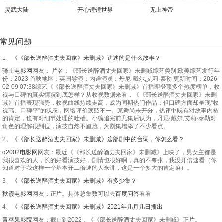
灵武大陆
开心锤锤世界
无上神帝
常见问题
1、
《《部长送醉酒丈夫回家》未删减》讲述的是什么故事？
骑士电影网
网友： 片名：《部长送醉酒丈夫回家》未删减综艺类别:欧美综艺发行年
份：2023 首映地区：英国导演：内详演员：丹尼·戴尔,艾莉·泰勒 更新时间：2026-
02-09 07:38综艺《《部长送醉酒丈夫回家》未删减》首播即登顶多个热度榜单，收
视与口碑的真实情况到底怎样？从收视数据来看，《《部长送醉酒丈夫回家》未删
减》首播表现强势，收视曲线持续走高，成为同期热门作品；但口碑方面却呈现“收
视高、口碑平”的状态，网络评价褒贬不一。某瓣尚未开分，热评中既有对故事内核
的肯定，也有对细节处理的吐槽。小编追完前几集后认为，丹尼·戴尔,艾莉·泰勒对
角色的理解很到位，演技自然不尴尬，为剧集增添了不少看点。
2、
《《部长送醉酒丈夫回家》未删减》这部剧中的台词，你怎么看？
q2002电影网
网友：最近《《部长送醉酒丈夫回家》未删减》上映了，男女主都是
我很喜欢的人，长的好看演技好，剧情也很好啊，真的不夸张，我没开倍速看（你
知道对于我这样一个基本开二倍速的人来讲，这是一个多大的肯定嘛）。
3、
《《部长送醉酒丈夫回家》未删减》有多少集？
秋霞电影网
网友：正片。具体总集数可以去
百度问答
看看
4、
《《部长送醉酒丈夫回家》未删减》2021年几月几日播出
青苹果影院
网友：截止到2022，《《部长送醉酒丈夫回家》未删减》正片。