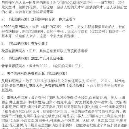
与恐怖的杀人鬼一同复苏的世界！对”才能“如饥似渴的高中生——扇寺东耶，其得
此刃之时，轮回的花瓣，于斯绽放！超越人智的天才VS噩梦的异才，当人获得前世
的才能，未曾有过的激战即将开幕！
2、
《轮回的花瓣》这部剧中的台词，你怎么看？
q2002电影网
网友：最近《轮回的花瓣》上映了，男女主都是我很喜欢的人，长的
好看演技好，剧情也很好啊，真的不夸张，我没开倍速看（你知道对于我这样一个
基本开二倍速的人来讲，这是一个多大的肯定嘛）。
3、
《轮回的花瓣》有多少集？
秋霞电影网
网友：正片。具体总集数可以去
百度问答
看看
4、
《轮回的花瓣》2021年几月几日播出
青苹果影院
网友：截止到2022，《轮回的花瓣》正片。
5、
哪个网站可以免费看正版《轮回的花瓣》
艾玛影院
网友：除了
优酷视频
视频软件之外你还可以去
爱奇艺
、
芒果tv
、
时代电
影网-最新电视剧_电影大全_免费在线观看【高清流畅】
>
百度视频
等平台去看正
版视频。
6、
影视大全
网友：最近有千叶翔也,丸冈和佳奈,佐仓绫音,白石晴香,石川界人,上田
丽奈,井上麻里奈,仲村宗悟,福山润,小西克幸,富田美忧,村濑步,水中雅章,浪川大辅,樱
井孝宏,阪口周平,细谷佳正,花江夏树,飞田展男等演员主演的剧情片一经播出就受到
了很多观众的欢迎和认可，这部剧情片里面，演员的演技都是非常值得肯定的，我
觉得千叶翔也,丸冈和佳奈,佐仓绫音,白石晴香,石川界人,上田丽奈,井上麻里奈,仲村
宗悟,福山润,小西克幸,富田美忧,村濑步,水中雅章,浪川大辅,樱井孝宏,阪口周平,细谷
佳正,花江夏树,飞田展男在里面的演技非常的好，他能够去把握这个角色所要表达的