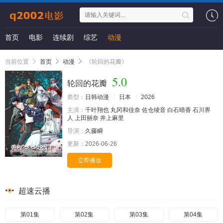
首页
电影
连续剧
综艺
动漫
当前位置
首页
动漫
《轮回的花瓣》
5.0
轮回的花瓣
类型：
日韩动漫
日本
2026
主演：
千叶翔也
丸冈和佳奈
佐仓绫音
白石晴香
石川界
人
上田丽奈
井上麻里
导演：
久藤瞬
更新：
2026-06-26
全13集
立即播放
超速云播
第01集
第02集
第03集
第04集