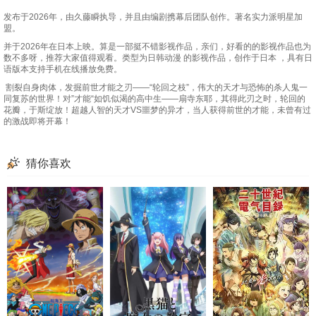
发布于2026年，由久藤瞬执导，并且由编剧携幕后团队创作。著名实力派明星加
盟。
并于2026年在日本上映。算是一部挺不错影视作品，亲们，好看的的影视作品也为
数不多呀，推荐大家值得观看。类型为日韩动漫 的影视作品，创作于日本 ，具有日
语版本支持手机在线播放免费。
割裂自身肉体，发掘前世才能之刃——“轮回之枝”，伟大的天才与恐怖的杀人鬼一
同复苏的世界！对”才能“如饥似渴的高中生——扇寺东耶，其得此刃之时，轮回的
花瓣，于斯绽放！超越人智的天才VS噩梦的异才，当人获得前世的才能，未曾有过
的激战即将开幕！
猜你喜欢