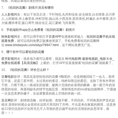
情感，向观众展现出更好的作品
7、
《轮回的花瓣》剧情片演员有哪些
人人影视
网友：有以下演员主演：千叶翔也,丸冈和佳奈,佐仓绫音,白石晴香,石川界
人,上田丽奈,井上麻里奈,仲村宗悟,福山润,小西克幸,富田美忧,村濑步,水中雅章,浪川
大辅,樱井孝宏,阪口周平,细谷佳正,花江夏树,飞田展男。
8、
手机端软件app怎么免费看《轮回的花瓣》剧情片
秋秋影视
网友：您可以用手机打开
百度APP
在搜索框里输入：
轮回的花瓣手机在线
观看免费
，就可以找到免费正版播放资源了。手机免费看轮回的花瓣网
址:
www.shidaiyulu.com/sdyy/78947.html
，这个网站免费无广告。
9、
哪个软件可以看轮回的花瓣
星空影视
网友：很多地方都可以看呀，我是在
时代电影网-最新电视剧_电影大全_
免费在线观看【高清流畅】
上看的，打开APP后直接搜索“轮回的花瓣”就能看了。
10、
《轮回的花瓣》评价怎么样？
豆瓣电影
影评：我其实是想给轮回的花瓣 4颗星的，但是稍微回味了一会儿，觉得
它不值，还是三星半吧。太过美好的童话，纯粹却禁忌的爱恋。去除了所有外界的
干扰，只剩下两人一路成长的甜蜜。被两小无猜的欢喜萌的酥麻，被一眼万年的深
情震的动容。再孱弱缺失的情节也能忍受，再矫情造作的mv拼贴也能释怀，宁愿做
一次贪恋美梦的傻子，在追逐繁星的路上尽情的奔跑一回。
丢豆网
影评：剧情很流畅，好评如潮、质疑不断，不同目的、不同角度的声音此起
彼伏,觉得好的观众会觉得在这部片里找到了共鸣，不论是来自家庭的困境，还是身
处21世纪信息碎片化而无孔不入导致的意识扁平化的生活现状的反思等等，推
荐！！！