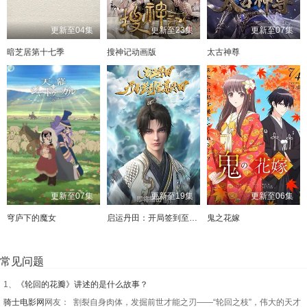
更新至04集
更新至23集
更新至07集
暗芝居第十七季
搜神记动画版
太古神尊
更新至07集
更新至19集
更新至06集
穹庐下的魔女
启运丹田：开局签到至尊丹田
鬼之花嫁
常见问题
1、
《轮回的花瓣》讲述的是什么故事？
骑士电影网
网友： 割裂自身肉体，发掘前世才能之刃——“轮回之枝”，伟大的天才