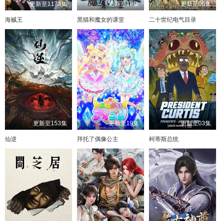
更新至1173集
更新至18集
更新至06集
海贼王
黑猫和魔女的课堂
二十世纪电气目录
更新至153集
更新至19集
更新至03集
仙逆
拜托了偶像公主
柯蒂斯总统