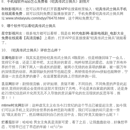
8、
手机端软件app怎么免费看《铠真传武士骑兵》剧情片
秋秋影视
网友：您可以用手机打开
百度APP
在搜索框里输入：
铠真传武士骑兵手机
在线观看免费
，就可以找到免费正版播放资源了。手机免费看铠真传武士骑兵网
址:
www.shidaiyulu.com/sdyy/76470.html
，这个网站免费无广告。
9、
哪个软件可以看铠真传武士骑兵
星空影视
网友：很多地方都可以看呀，我是在
时代电影网-最新电视剧_电影大全_
免费在线观看【高清流畅】
上看的，打开APP后直接搜索“铠真传武士骑兵”就能看
了。
10、
《铠真传武士骑兵》评价怎么样？
豆瓣电影
影评：我其实是想给铠真传武士骑兵 4颗星的，但是稍微回味了一会儿，
觉得它不值，还是三星半吧。太过美好的童话，纯粹却禁忌的爱恋。去除了所有外
界的干扰，只剩下两人一路成长的甜蜜。被两小无猜的欢喜萌的酥麻，被一眼万年
的深情震的动容。再孱弱缺失的情节也能忍受，再矫情造作的mv拼贴也能释怀，宁
愿做一次贪恋美梦的傻子，在追逐繁星的路上尽情的奔跑一回。
丢豆网
影评：剧情很流畅，好评如潮、质疑不断，不同目的、不同角度的声音此起
彼伏,觉得好的观众会觉得在这部片里找到了共鸣，不论是来自家庭的困境，还是身
处21世纪信息碎片化而无孔不入导致的意识扁平化的生活现状的反思等等，推
荐！！！
mtime时光网
影评：这种虚无主义在当今21世纪的这个节点已被提起注意，如今我
们可以从手机上见识到全世界的各种悲剧与痛苦，我们可以做的却只是坐一旁
说:“哦太差劲了”，然后继续回到自己的生活中去，我们毕竟又能做什么呢？！
烂番茄
影评：哈哈哈 男女主角真是清新可爱，看了之后，让我蠢蠢欲动，好像想早
恋，可惜早已过了早恋的年龄！o(╯□╰)o