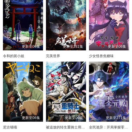
更新至06集
更新至281集
更新至06集
令和的斑小姐
完美世界
少女怪兽焦糖味
更新至06集
更新至06集
更新至271集
尼古喵喵
被追放的转生重骑士用游戏知识开无双
全民诡异：开局掌握零元购·动态漫画