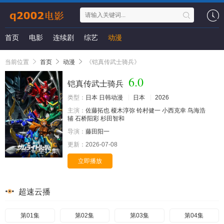
首页
电影
连续剧
综艺
动漫
当前位置
首页
动漫
《铠真传武士骑兵》
6.0
铠真传武士骑兵
类型：
日本
日韩动漫
日本
2026
主演：
佐藤拓也
榎木淳弥
铃村健一
小西克幸
鸟海浩
辅
石桥阳彩
杉田智和
导演：
藤田阳一
更新：
2026-07-08
全12集
立即播放
超速云播
第01集
第02集
第03集
第04集