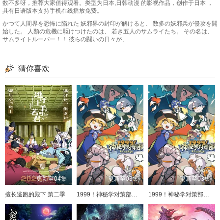
数不多呀，推荐大家值得观看。类型为日本,日韩动漫 的影视作品，创作于日本 ，
具有日语版本支持手机在线播放免费。
かつて人間界を恐怖に陥れた 妖邪界の封印が解けると、 数多の妖邪兵が侵攻を開
始した。 人類の危機に駆けつけたのは、 若き五人のサムライたち。 その名は、
サムライトルーパー！！ 彼らの闘いの日々が、 ...
猜你喜欢
更新至04集
更新至03集
更新至03集
擅长逃跑的殿下 第二季
1999！神秘学对策部中配版
1999！神秘学对策部英配版