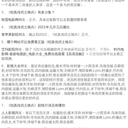
长的好看演技好，剧情也很好啊，真的不夸张，我没开倍速看（你知道对于我这样
一个基本开二倍速的人来讲，这是一个多大的肯定嘛）。
3、
《铠真传武士骑兵》有多少集？
秋霞电影网
网友：正片。具体总集数可以去
百度问答
看看
4、
《铠真传武士骑兵》2021年几月几日播出
青苹果影院
网友：截止到2022，《铠真传武士骑兵》正片。
5、
哪个网站可以免费看正版《铠真传武士骑兵》
艾玛影院
网友：除了
优酷视频
视频软件之外你还可以去
爱奇艺
、
芒果tv
、
时代电
影网-最新电视剧_电影大全_免费在线观看【高清流畅】
>
百度视频
等平台去看正
版视频。
6、
影视大全
网友：最近有佐藤拓也,榎木淳弥,铃村健一,小西克幸,鸟海浩辅,石桥阳
彩,杉田智和,寺岛拓笃,武内骏辅,远藤大智,天崎滉平,增田俊树,Lynn,村濑步,竹内良
太,木下纱华,泽城千春,熊谷健太郎,熊谷俊辉等演员主演的剧情片一经播出就受到了
很多观众的欢迎和认可，这部剧情片里面，演员的演技都是非常值得肯定的，我觉
得佐藤拓也,榎木淳弥,铃村健一,小西克幸,鸟海浩辅,石桥阳彩,杉田智和,寺岛拓笃,武
内骏辅,远藤大智,天崎滉平,增田俊树,Lynn,村濑步,竹内良太,木下纱华,泽城千春,熊谷
健太郎,熊谷俊辉在里面的演技非常的好，他能够去把握这个角色所要表达的情感，
向观众展现出更好的作品
7、
《铠真传武士骑兵》剧情片演员有哪些
人人影视
网友：有以下演员主演：佐藤拓也,榎木淳弥,铃村健一,小西克幸,鸟海浩辅,
石桥阳彩,杉田智和,寺岛拓笃,武内骏辅,远藤大智,天崎滉平,增田俊树,Lynn,村濑步,竹
内良太,木下纱华,泽城千春,熊谷健太郎,熊谷俊辉。