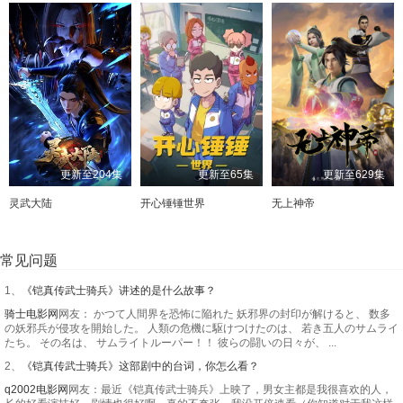
更新至204集
更新至65集
更新至629集
灵武大陆
开心锤锤世界
无上神帝
常见问题
1、
《铠真传武士骑兵》讲述的是什么故事？
骑士电影网
网友： かつて人間界を恐怖に陥れた 妖邪界の封印が解けると、 数多
の妖邪兵が侵攻を開始した。 人類の危機に駆けつけたのは、 若き五人のサムライ
たち。 その名は、 サムライトルーパー！！ 彼らの闘いの日々が、 ...
2、
《铠真传武士骑兵》这部剧中的台词，你怎么看？
q2002电影网
网友：最近《铠真传武士骑兵》上映了，男女主都是我很喜欢的人，