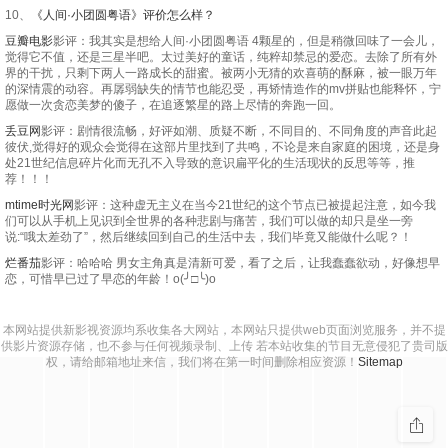
10、
《人间·小团圆粤语》评价怎么样？
豆瓣电影
影评：我其实是想给人间·小团圆粤语 4颗星的，但是稍微回味了一会儿，
觉得它不值，还是三星半吧。太过美好的童话，纯粹却禁忌的爱恋。去除了所有外
界的干扰，只剩下两人一路成长的甜蜜。被两小无猜的欢喜萌的酥麻，被一眼万年
的深情震的动容。再孱弱缺失的情节也能忍受，再矫情造作的mv拼贴也能释怀，宁
愿做一次贪恋美梦的傻子，在追逐繁星的路上尽情的奔跑一回。
丢豆网
影评：剧情很流畅，好评如潮、质疑不断，不同目的、不同角度的声音此起
彼伏,觉得好的观众会觉得在这部片里找到了共鸣，不论是来自家庭的困境，还是身
处21世纪信息碎片化而无孔不入导致的意识扁平化的生活现状的反思等等，推
荐！！！
mtime时光网
影评：这种虚无主义在当今21世纪的这个节点已被提起注意，如今我
们可以从手机上见识到全世界的各种悲剧与痛苦，我们可以做的却只是坐一旁
说:“哦太差劲了”，然后继续回到自己的生活中去，我们毕竟又能做什么呢？！
烂番茄
影评：哈哈哈 男女主角真是清新可爱，看了之后，让我蠢蠢欲动，好像想早
恋，可惜早已过了早恋的年龄！o(╯□╰)o
本网站提供新影视资源均系收集各大网站，本网站只提供web页面浏览服务，并不提
供影片资源存储，也不参与任何视频录制、上传 若本站收集的节目无意侵犯了贵司版
权，请给邮箱地址来信，我们将在第一时间删除相应资源！
Sitemap