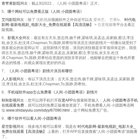
青苹果影院
网友：截止到2022，《人间·小团圆粤语》正片。
5、
哪个网站可以免费看正版《人间·小团圆粤语》
艾玛影院
网友：除了
优酷视频
视频软件之外你还可以去
爱奇艺
、
芒果tv
、
时代电
影网-最新电视剧_电影大全_免费在线观看【高清流畅】
>
百度视频
等平台去看正
版视频。
6、
影视大全
网友：最近有古天乐,曾志伟,杨千嬅,梁咏琪,吴孟达,吴家丽,蔡洁,李汶
桂,余文乐,杜汶泽,Chapman,To,陈静,郑希怡等演员主演的剧情片一经播出就受到了
很多观众的欢迎和认可，这部剧情片里面，演员的演技都是非常值得肯定的，我觉
得古天乐,曾志伟,杨千嬅,梁咏琪,吴孟达,吴家丽,蔡洁,李汶桂,余文乐,杜汶
泽,Chapman,To,陈静,郑希怡在里面的演技非常的好，他能够去把握这个角色所要
表达的情感，向观众展现出更好的作品
7、
《人间·小团圆粤语》剧情片演员有哪些
人人影视
网友：有以下演员主演：古天乐,曾志伟,杨千嬅,梁咏琪,吴孟达,吴家丽,蔡
洁,李汶桂,余文乐,杜汶泽,Chapman,To,陈静,郑希怡。
8、
手机端软件app怎么免费看《人间·小团圆粤语》剧情片
秋秋影视
网友：您可以用手机打开
百度APP
在搜索框里输入：
人间·小团圆粤语手机
在线观看免费
，就可以找到免费正版播放资源了。手机免费看人间·小团圆粤语网
址:
www.shidaiyulu.com/sdyy/67090.html
，这个网站免费无广告。
9、
哪个软件可以看人间·小团圆粤语
星空影视
网友：很多地方都可以看呀，我是在
时代电影网-最新电视剧_电影大全_
免费在线观看【高清流畅】
上看的，打开APP后直接搜索“人间·小团圆粤语”就能看
了。