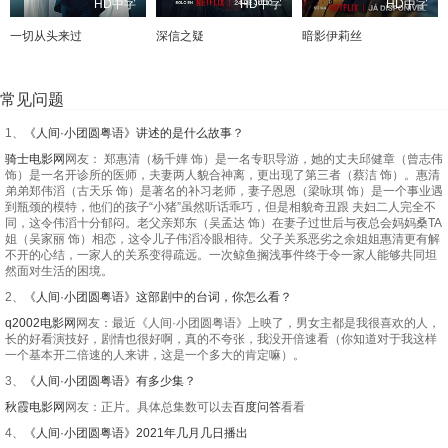
HD中字
HD中字
HD中字
一切从头来过
深信之疑
暗影伊莉丝
常见问题
1、
《人间·小团圆粤语》讲述的是什么故事？
骑士电影网
网友： 郑惠清（杨千嬅 饰）是一名专职导游，她的丈夫邱健章（曾志伟
饰）是一名开诊所的医师，夫妻两人貌合神离，更出现了第三者（蔡洁 饰）。惠清
弟弟郑伟滔（古天乐 饰）是著名的补习老师，妻子恩恩（梁咏琪 饰）是一个事业遇
到瓶颈的模特，他们的孩子“小猪”虽然听话乖巧，但是相貌奇丑跟 夫妇二人完全不
同，这令伟滔十分郁闷。老父亲郑东（吴孟达 饰）在妻子过世后与夜总会妈妈桑TA
姐（吴家丽 饰）相恋，这令儿子伟滔冷眼相待。父子关系恶劣之余姐姐惠清更有解
不开的心结，一家人的关系变得疏远。一次鲸鱼搁浅事件终于令一家人能够共同坦
然面对生活的困境。
2、
《人间·小团圆粤语》这部剧中的台词，你怎么看？
q2002电影网
网友：最近《人间·小团圆粤语》上映了，男女主都是我很喜欢的人，
长的好看演技好，剧情也很好啊，真的不夸张，我没开倍速看（你知道对于我这样
一个基本开二倍速的人来讲，这是一个多大的肯定嘛）。
3、
《人间·小团圆粤语》有多少集？
秋霞电影网
网友：正片。具体总集数可以去
百度问答
看看
4、
《人间·小团圆粤语》2021年几月几日播出