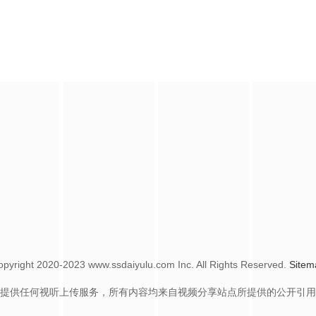
opyright
2020-2023 www.ssdaiyulu.com Inc. All Rights Reserved.
Sitem
提供任何视听上传服务，所有内容均来自视频分享站点所提供的公开引用