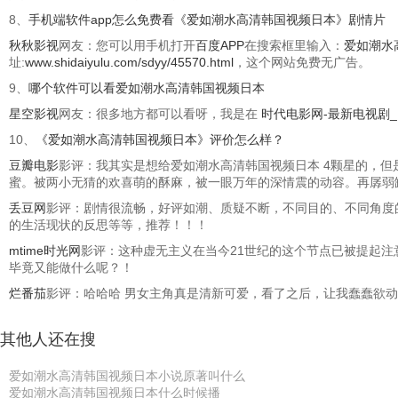
8、
手机端软件app怎么免费看《爱如潮水高清韩国视频日本》剧情片
秋秋影视
网友：您可以用手机打开
百度APP
在搜索框里输入：
爱如潮水
址:
www.shidaiyulu.com/sdyy/45570.html
，这个网站免费无广告。
9、
哪个软件可以看爱如潮水高清韩国视频日本
星空影视
网友：很多地方都可以看呀，我是在
时代电影网-最新电视剧
10、
《爱如潮水高清韩国视频日本》评价怎么样？
豆瓣电影
影评：我其实是想给爱如潮水高清韩国视频日本 4颗星的，
蜜。被两小无猜的欢喜萌的酥麻，被一眼万年的深情震的动容。再孱弱
丢豆网
影评：剧情很流畅，好评如潮、质疑不断，不同目的、不同角度
的生活现状的反思等等，推荐！！！
mtime时光网
影评：这种虚无主义在当今21世纪的这个节点已被提起注
毕竟又能做什么呢？！
烂番茄
影评：哈哈哈 男女主角真是清新可爱，看了之后，让我蠢蠢欲动，
其他人还在搜
爱如潮水高清韩国视频日本小说原著叫什么
爱如潮水高清韩国视频日本什么时候播