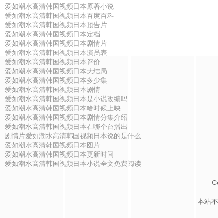
爱如潮水高清韩国视频日本原著小说
爱如潮水高清韩国视频日本百度百科
爱如潮水高清韩国视频日本预告片
爱如潮水高清韩国视频日本定档
爱如潮水高清韩国视频日本剧情片
爱如潮水高清韩国视频日本演员表
爱如潮水高清韩国视频日本评价
爱如潮水高清韩国视频日本大结局
爱如潮水高清韩国视频日本多少集
爱如潮水高清韩国视频日本剧情
爱如潮水高清韩国视频日本是小说改编吗
爱如潮水高清韩国视频日本啥时候上映
爱如潮水高清韩国视频日本剧情分集介绍
爱如潮水高清韩国视频日本在哪个台播出
剧情片爱如潮水高清韩国视频日本说的是什么
爱如潮水高清韩国视频日本图片
爱如潮水高清韩国视频日本更新时间
爱如潮水高清韩国视频日本小说全文免费阅读
C
本站不