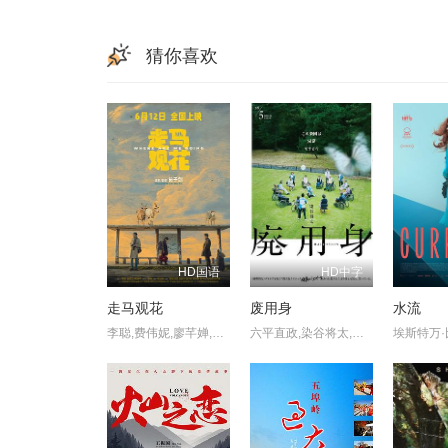
猜你喜欢
HD国语
HD中字
走马观花
废用身
水流
李聪,费伟妮,廖芊婵,张越宁,袁千山,高深,孔令婧,琚子轩
六平直政,染谷将太,泷内公美,北村有起哉,吉冈睦雄,中村映里子,广末哲万,中井友望