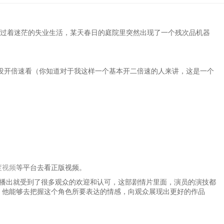
天过着迷茫的失业生活，某天春日的庭院里突然出现了一个残次品机器
没开倍速看（你知道对于我这样一个基本开二倍速的人来讲，这是一个
度视频
等平台去看正版视频。
片一经播出就受到了很多观众的欢迎和认可，这部剧情片里面，演员的演技都
的好，他能够去把握这个角色所要表达的情感，向观众展现出更好的作品