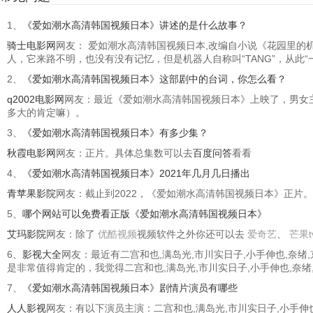
1、
《爱如潮水高清韩国视频日本》讲述的是什么故事？
骑士电影网
网友： 爱如潮水高清韩国视频日本,改编自小说《花园里的
人，它来路不明，也没有没有记忆，但是机器人自称叫“TANG”，从此
2、
《爱如潮水高清韩国视频日本》这部剧中的台词，你怎么看？
q2002电影网
网友：最近《爱如潮水高清韩国视频日本》上映了，男女
多大的肯定嘛）。
3、
《爱如潮水高清韩国视频日本》有多少集？
秋霞电影网
网友：正片。具体总集数可以去
百度问答
看看
4、
《爱如潮水高清韩国视频日本》2021年几月几日播出
青苹果影院
网友：截止到2022，《爱如潮水高清韩国视频日本》正片。
5、
哪个网站可以免费看正版《爱如潮水高清韩国视频日本》
艾玛影院
网友：除了
优酷视频
视频软件之外你还可以去
爱奇艺
、
芒果t
6、
影视大全
网友：最近有二宫和也,满岛光,市川实日子,小手伸也,奈
是非常值得肯定的，我觉得二宫和也,满岛光,市川实日子,小手伸也,奈
7、
《爱如潮水高清韩国视频日本》剧情片演员有哪些
人人影视
网友：有以下演员主演：二宫和也,满岛光,市川实日子,小手伸也