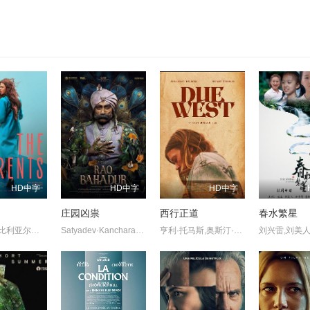
HD中字
HD中字
HD中字
庄园凶祟
西行正道
春水繁星
埃斯特万·比利亚尔迪,伊莎贝尔·艾梅·冈萨蕾斯-索拉,萨拉·贝西奥,雅兹明·卡巴洛,艾玛·法约·杜阿尔特,埃内斯蒂娜·加蒂,克劳迪娅·桑切丝
Satyadev·Kancharana,Deepa·Thomas,Anand·Bharathi
亨利·托马斯,奥斯汀·尼可斯,阿德琳妮·帕里奇,奥黛塔·安纳布尔,席亚拉·博拉沃,马特·劳里亚